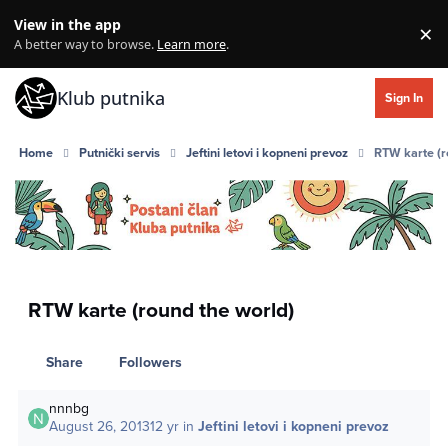
Skip to content
View in the app
×
Di
A better way to browse.
Learn more
.
Klub putnika
Sign In
Home
Putnički servis
Jeftini letovi i kopneni prevoz
RTW karte (r
RTW karte (round the world)
Share
Followers
nnnbg
August 26, 2013
12 yr
in
Jeftini letovi i kopneni prevoz