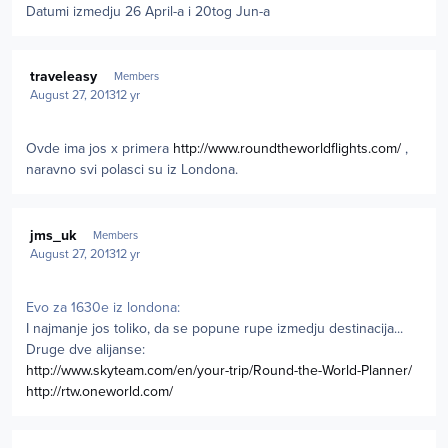
Datumi izmedju 26 April-a i 20tog Jun-a
Author stats
traveleasy
Members
August 27, 2013
12 yr
Ovde ima jos x primera
http://www.roundtheworldflights.com/
,
naravno svi polasci su iz Londona.
Author stats
jms_uk
Members
August 27, 2013
12 yr
Evo za 1630e iz londona:
I najmanje jos toliko, da se popune rupe izmedju destinacija...
Druge dve alijanse:
http://www.skyteam.com/en/your-trip/Round-the-World-Planner/
http://rtw.oneworld.com/
Author stats