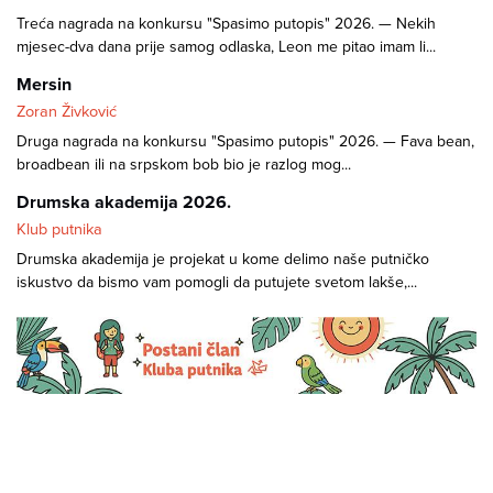
Treća nagrada na konkursu "Spasimo putopis" 2026. — Nekih
mjesec-dva dana prije samog odlaska, Leon me pitao imam li...
Mersin
Zoran Živković
Druga nagrada na konkursu "Spasimo putopis" 2026. — Fava bean,
broadbean ili na srpskom bob bio je razlog mog...
Drumska akademija 2026.
Klub putnika
Drumska akademija je projekat u kome delimo naše putničko
iskustvo da bismo vam pomogli da putujete svetom lakše,...