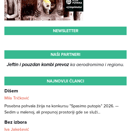
NEWSLETTER
NAŠI PARTNERI
Jeftin i pouzdan kombi prevoz
ka aerodromima i regionu.
NAJNOVIJI ČLANCI
Dišem
Mila Tričković
Posebna pohvala žirija na konkursu "Spasimo putopis" 2026. —
Sedim u malenoj, ali prepunoj prostoriji gde se služi...
Bez izbora
Iva Jakešević