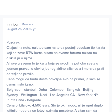
Author stats
nnnbg
Members
August 26, 2013
12 yr
Pozdrav,
Citajuci na netu, naleteo sam na to da postoji poseban tip karata
koji se zove RTW karte. nisam na ovome forumu naisao na
diskusiju o njima.
Ali sve u svemu to je karta koja se svodi na put oko sveta u
jednom pravcu, u okviru jednog airline alliance-a i mora da prati
odredjena pravila.
Cena mogu da budu dosta povoljne evo na primer, ja sam se
danas malo igrao:
Belgrade - Istanbul - Doha - Colombo - Bangkok - Beijing -
Sydney - Wellington - Nadi - Los Angeles CA - New York NY -
Punta Cana - Belgrade
Cena bi bila oko 4,500 evra. Sto je ok mnogo, ali je opet duplo
jeftinije nego da se letovi uzimaju posebno. A citao sam da