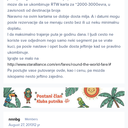
moze da se ukombinuje RTW karta za ~2000-3000evra, u
zavisnosti od destinacija broja
Naravno na ovim kartama se dobije dosta milja. A i datumi mogu
posle rezervacije da se menaju cesto bez ili uz neku minimalnu
doplatu.
I da maksimalno trajanje puta je godinu dana. I ljudi cesto ne
koriste sve odjednom nego samo neki segment pa se vrate
kuci, pa posle nastave i opet bude dosta jeftinije kad se pravilno
ukombinuje.
Igrajte se malo na
http://www.staralliance.com/en/fares/round-the-world-fare/#
Pa postujte vase putovanje ovde, kao i cenu, pa mozda
iskopamo nesto jeftino zajedno.
Author stats
nnnbg
Members
August 27, 2013
12 yr