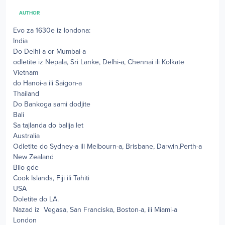
AUTHOR
Evo za 1630e iz londona:
India
Do Delhi-a or Mumbai-a
odletite iz Nepala, Sri Lanke, Delhi-a, Chennai ili Kolkate
Vietnam
do Hanoi-a ili Saigon-a
Thailand
Do Bankoga sami dodjite
Bali
Sa tajlanda do balija let
Australia
Odletite do Sydney-a ili Melbourn-a, Brisbane, Darwin,Perth-a
New Zealand
Bilo gde
Cook Islands, Fiji ili Tahiti
USA
Doletite do LA.
Nazad iz Vegasa, San Franciska, Boston-a, ili Miami-a
London