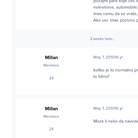
pozajmi pare koje ces s
nekretnine, automobile, 
imas cemu da se vratis,
Ako vec imas pozivno p
2 weeks later...
Millan
May 7, 2010
16 yr
Members
koliko je to normalno p
to bitno?
24
posts
Millan
May 7, 2010
16 yr
Members
Moze li neko da navede 
24
posts