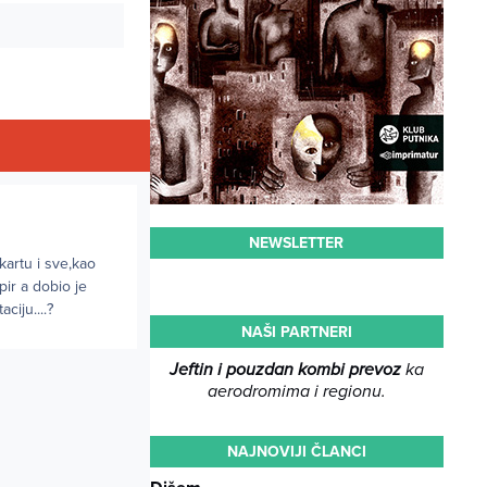
NEWSLETTER
kartu i sve,kao
pir a dobio je
iju....?
NAŠI PARTNERI
Jeftin i pouzdan kombi prevoz
ka
aerodromima i regionu.
NAJNOVIJI ČLANCI