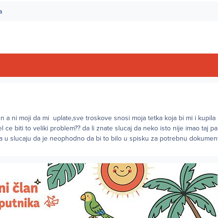
a
 a ni moji da mi uplate,sve troskove snosi moja tetka koja bi mi i kupila 
l ce biti to veliki problem?? da li znate slucaj da neko isto nije imao taj pa
a u slucaju da je neophodno da bi to bilo u spisku za potrebnu dokumentac