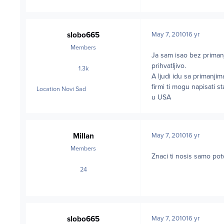
slobo665
May 7, 2010
16 yr
Members
Ja sam isao bez primanj
prihvatljivo.
1.3k
posts
A ljudi idu sa primanji
firmi ti mogu napisati s
Location
Novi Sad
u USA
Millan
May 7, 2010
16 yr
Members
Znaci ti nosis samo pot
24
posts
slobo665
May 7, 2010
16 yr