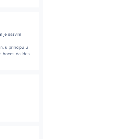
im je sasvim
n, u principu u
kad hoces da ides