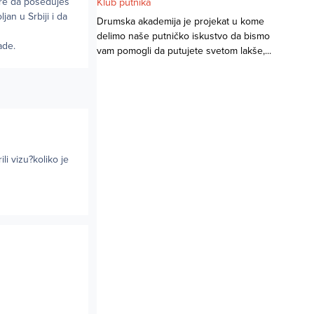
pire da posedujes
Klub putnika
jan u Srbiji i da
Drumska akademija je projekat u kome
delimo naše putničko iskustvo da bismo
ade.
vam pomogli da putujete svetom lakše,...
li vizu?koliko je