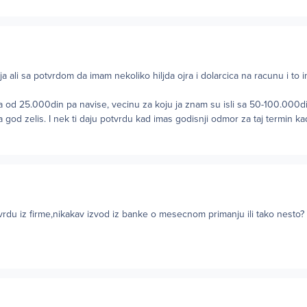
a ali sa potvrdom da imam nekoliko hiljda ojra i dolarcica na racunu i to 
ma od 25.000din pa navise, vecinu za koju ja znam su isli sa 50-100.000di
ta god zelis. I nek ti daju potvrdu kad imas godisnji odmor za taj termin 
vrdu iz firme,nikakav izvod iz banke o mesecnom primanju ili tako nesto?