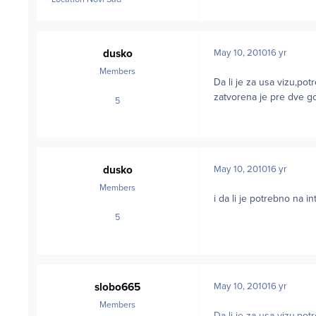
dusko
May 10, 2010
16 yr
Members
Da li je za usa vizu,po
zatvorena je pre dve 
5
posts
dusko
May 10, 2010
16 yr
Members
i da li je potrebno na i
5
posts
slobo665
May 10, 2010
16 yr
Members
Da li je za usa vizu,po