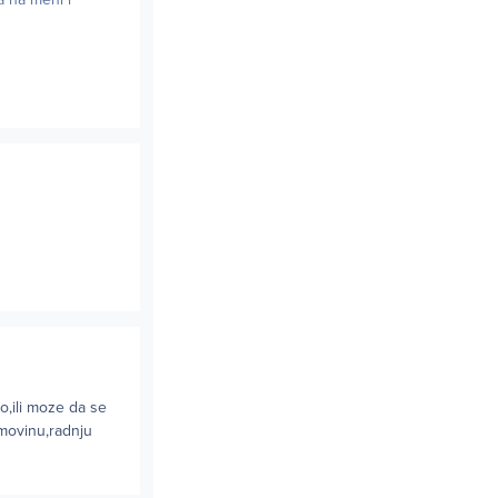
to,ili moze da se
imovinu,radnju