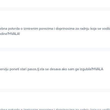
trebna potvrda o izmirenim porezima i doprinosima za radnju koja se vodil
godine?HVALA!
nterviju poneti stari pasos,tj.sta se desava ako sam ga izgubila?HVALA
trebna potvrda o izmirenim porezima i doprinosima za radnju koja se vodil