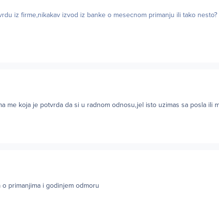
vrdu iz firme,nikakav izvod iz banke o mesecnom primanju ili tako nesto?
a me koja je potvrda da si u radnom odnosu,jel isto uzimas sa posla ili 
da o primanjima i godinjem odmoru