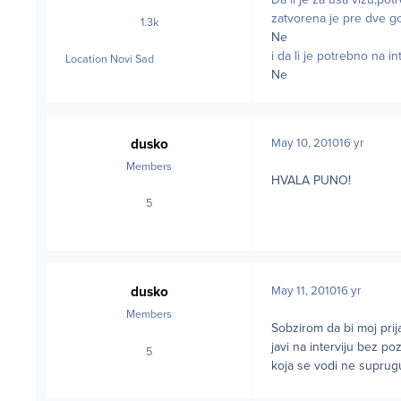
zatvorena je pre dve 
1.3k
posts
Ne
i da li je potrebno na i
Location
Novi Sad
Ne
dusko
May 10, 2010
16 yr
Members
HVALA PUNO!
5
posts
dusko
May 11, 2010
16 yr
Members
Sobzirom da bi moj prija
javi na interviju bez po
5
posts
koja se vodi ne suprugu,