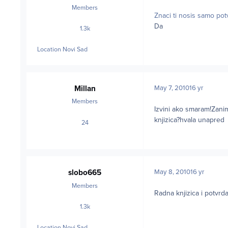
Members
Znaci ti nosis samo pot
Da
1.3k
posts
Location
Novi Sad
Millan
May 7, 2010
16 yr
Members
Izvini ako smaram!Zanim
knjizica?hvala unapred
24
posts
slobo665
May 8, 2010
16 yr
Members
Radna knjizica i potvr
1.3k
posts
Location
Novi Sad