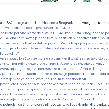
ra iz FAQ sekcije americke ambasade u Beogradu (
http://belgrade.usemb
 pozivno pismo za neuseljeničku/turističku vizu?
da imate pozivno pismo da biste išli u SAD kao turista. Mnogi donose po
ju, ali ona najverovatnije neće imati ni pozitivan ni negativan uticaj na is
vao sam svog rođaka/prijatelja u posetu. Moj rođak/prijatelj je podneo za
a mu nije odobrena. Ja sam dostavio informacije o svom državljanstvu, pr
bilo dovoljno?
va za neuseljeničke vize moraju se sami kvalifikovati za vizu tako što će
omske i porodične veze u svojoj zemlji. Važno je da shvatite da konzul 
veravanja ili garancija zainteresovane treće strane u Americi ili negde d
vljanin i želim da budem sponzor članu svoje porodice ili kontakt osobi
garantujem da će se oni vratiti, da li će im to obezbediti vizu?
garantujete ili sponzorišete podnosioca zahteva za neuseljeničku vizu. S
e vize moraju sami ispuniti uslove za dobijanje vize tako što će pokazati
 porodične veze u svojoj zemlji boravka. Važno je da shvatite da konzu
veravanja ili garancija zainteresovane treće strane u Americi ili negde d
e potrudis i da ti licno ispunis njihove zahteve i ocekivanja. Idi u banku, 