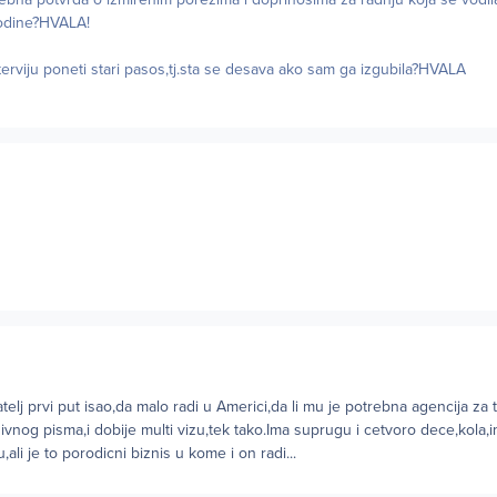
godine?HVALA!
nterviju poneti stari pasos,tj.sta se desava ako sam ga izgubila?HVALA
telj prvi put isao,da malo radi u Americi,da li mu je potrebna agencija za 
zivnog pisma,i dobije multi vizu,tek tako.Ima suprugu i cetvoro dece,kola,
ali je to porodicni biznis u kome i on radi...