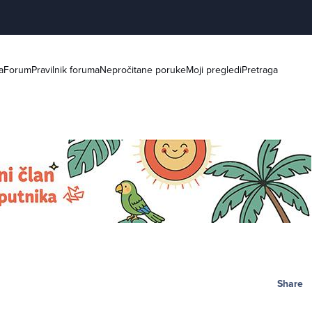
a
Forum
Pravilnik foruma
Nepročitane poruke
Moji pregledi
Pretraga
Share