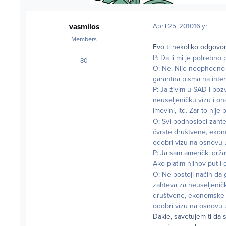
vasmilos
April 25, 2010
16 yr
Members
Evo ti nekoliko odgovo
P: Da li mi je potrebno
80
posts
O: Ne. Nije neophodno 
garantna pisma na interv
P: Ja živim u SAD i poz
neuseljeničku vizu i on
imovini, itd. Zar to nije 
O: Svi podnosioci zahte
čvrste društvene, ekon
odobri vizu na osnovu u
P: Ja sam američki drža
Ako platim njihov put i 
O: Ne postoji način da 
zahteva za neuseljeničk
društvene, ekonomske i
odobri vizu na osnovu u
Dakle, savetujem ti da s