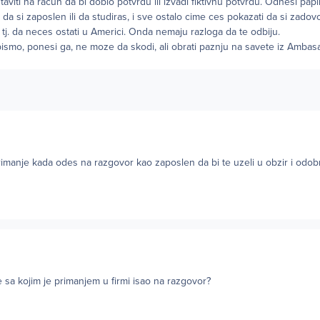
taviti na racun da bi dobio potvrdu ili izvadi fiktivnu potvrdu. Odnesi pa
da si zaposlen ili da studiras, i sve ostalo cime ces pokazati da si zadovol
 tj. da neces ostati u Americi. Onda nemaju razloga da te odbiju.
ismo, ponesi ga, ne moze da skodi, ali obrati paznju na savete iz Ambas
rimanje kada odes na razgovor kao zaposlen da bi te uzeli u obzir i odobri
sa kojim je primanjem u firmi isao na razgovor?