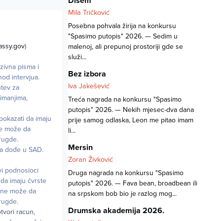
Dišem
Mila Tričković
Posebna pohvala žirija na konkursu
"Spasimo putopis" 2026. — Sedim u
assy.gov
)
malenoj, ali prepunoj prostoriji gde se
služi...
zivna pisma i
Bez izbora
hod intervjua.
Iva Jakešević
htev za
imanjima,
Treća nagrada na konkursu "Spasimo
putopis" 2026. — Nekih mjesec-dva dana
 pokazati da imaju
prije samog odlaska, Leon me pitao imam
ne može da
li...
rugde.
Mersin
 da dođe u SAD.
Zoran Živković
vi podnosioci
Druga nagrada na konkursu "Spasimo
 da imaju čvrste
putopis" 2026. — Fava bean, broadbean ili
l ne može da
na srpskom bob bio je razlog mog...
rugde.
Drumska akademija 2026.
otvori racun,