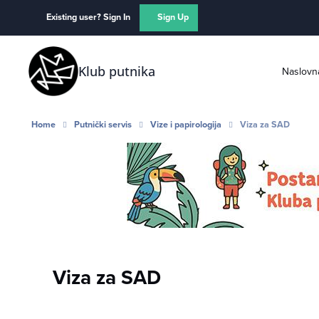
Skip to content
Existing user? Sign In
Sign Up
Klub putnika
Naslovn
Home
Putnički servis
Vize i papirologija
Viza za SAD
Viza za SAD