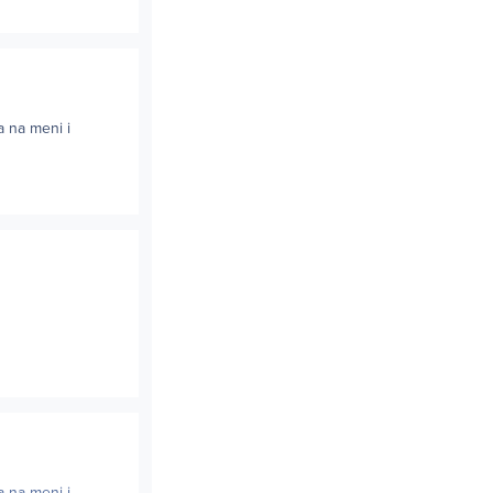
a na meni i
a na meni i