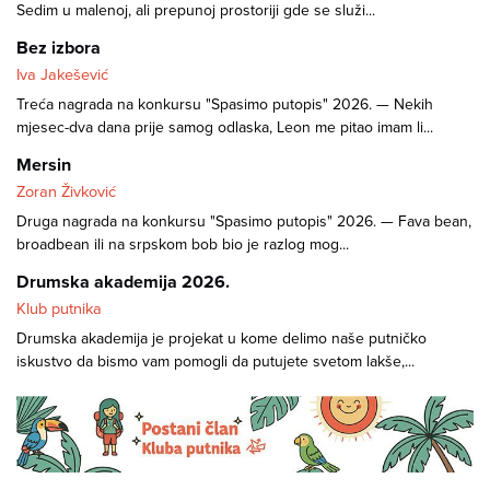
Sedim u malenoj, ali prepunoj prostoriji gde se služi...
Bez izbora
Iva Jakešević
Treća nagrada na konkursu "Spasimo putopis" 2026. — Nekih
mjesec-dva dana prije samog odlaska, Leon me pitao imam li...
Mersin
Zoran Živković
Druga nagrada na konkursu "Spasimo putopis" 2026. — Fava bean,
broadbean ili na srpskom bob bio je razlog mog...
Drumska akademija 2026.
Klub putnika
Drumska akademija je projekat u kome delimo naše putničko
iskustvo da bismo vam pomogli da putujete svetom lakše,...