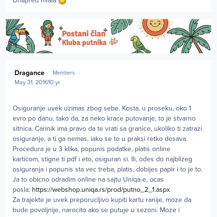
Unapred hvala
Author stats
Dragance
Members
May 31, 2016
10 yr
Osiguranje uvek uzimas zbog sebe. Kosta, u proseku, oko 1
evro po danu, tako da, za neko krace putovanje, to je stvarno
sitnica. Carinik ima pravo da te vrati sa granice, ukoliko ti zatrazi
osiguranje, a ti ga nemas, iako se to u praksi retko desava.
Procedura je u 3 klika, popunis podatke, platis online
karticom, stigne ti pdf i eto, osiguran si. Ili, odes do najblizeg
osiguranja i popunis sta vec treba, platis, dobijes papir i to je to.
Ja to obicno odradim online na sajtu Uniqa-e, ocas
posla:
https://webshop.uniqa.rs/prod/putno_2_1.aspx
Za trajekte je uvek preporucljivo kupiti kartu ranije, moze da
bude povoljnije, narocito ako se putuje u sezoni. Moze i