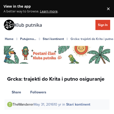
Skip to content
View in the app
×
Di
A better way to browse.
Learn more
.
Klub putnika
Sign In
Home
Putujemo...
Stari kontinent
Grcka: trajekti do Krita i putn
Grcka: trajekti do Krita i putno osiguranje
Share
Followers
TheWanderer
May 31, 2016
10 yr
in
Stari kontinent