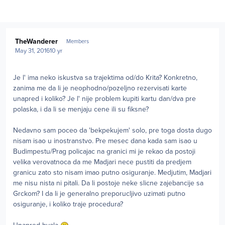
Author stats
TheWanderer
Members
May 31, 2016
10 yr
Je l' ima neko iskustva sa trajektima od/do Krita? Konkretno,
zanima me da li je neophodno/pozeljno rezervisati karte
unapred i koliko? Je l' nije problem kupiti kartu dan/dva pre
polaska, i da li se menjaju cene ili su fiksne?
Nedavno sam poceo da 'bekpekujem' solo, pre toga dosta dugo
nisam isao u inostranstvo. Pre mesec dana kada sam isao u
Budimpestu/Prag policajac na granici mi je rekao da postoji
velika verovatnoca da me Madjari nece pustiti da predjem
granicu zato sto nisam imao putno osiguranje. Medjutim, Madjari
me nisu nista ni pitali. Da li postoje neke slicne zajebancije sa
Grckom? I da li je generalno preporucljivo uzimati putno
osiguranje, i koliko traje procedura?