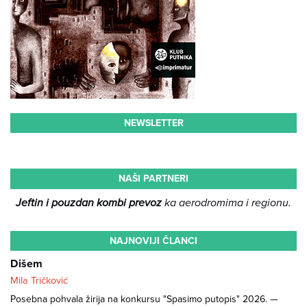
NEWSLETTER
NAŠI PARTNERI
Jeftin i pouzdan kombi prevoz
ka aerodromima i regionu.
NAJNOVIJI ČLANCI
Dišem
Mila Tričković
Posebna pohvala žirija na konkursu "Spasimo putopis" 2026. —