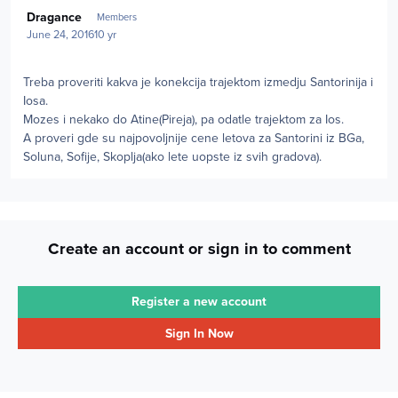
Author stats
Dragance
Members
June 24, 2016
10 yr
Treba proveriti kakva je konekcija trajektom izmedju Santorinija i
Iosa.
Mozes i nekako do Atine(Pireja), pa odatle trajektom za Ios.
A proveri gde su najpovoljnije cene letova za Santorini iz BGa,
Soluna, Sofije, Skoplja(ako lete uopste iz svih gradova).
Create an account or sign in to comment
Register a new account
Sign In Now