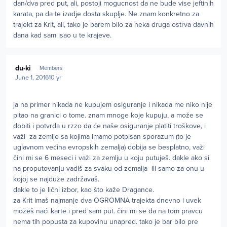
dan/dva pred put, ali, postoji mogucnost da ne bude vise jeftinih
karata, pa da te izadje dosta skuplje. Ne znam konkretno za
trajekt za Krit, ali, tako je barem bilo za neka druga ostrva davnih
dana kad sam isao u te krajeve.
Author stats
du-ki
Members
June 1, 2016
10 yr
ja na primer nikada ne kupujem osiguranje i nikada me niko nije
pitao na granici o tome. znam mnoge koje kupuju, a može se
dobiti i potvrda u rzzo da će naše osiguranje platiti troškove, i
važi za zemlje sa kojima imamo potpisan sporazum (to je
uglavnom većina evropskih zemalja) dobija se besplatno, važi
čini mi se 6 meseci i važi za zemlju u koju putuješ. dakle ako si
na proputovanju vadiš za svaku od zemalja ili samo za onu u
kojoj se najduže zadržavaš.
dakle to je lični izbor, kao što kaže Dragance.
za Krit imaš najmanje dva OGROMNA trajekta dnevno i uvek
možeš naći karte i pred sam put. čini mi se da na tom pravcu
nema tih popusta za kupovinu unapred. tako je bar bilo pre