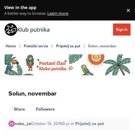
Skip to content
View in the app
×
Di
A better way to browse.
Learn more
.
Klub putnika
Sign In
Home
Putnički servis
Prijatelj za put
Solun, novembar
Solun, novembar
Share
Followers
neko_za
October 14, 2016
9 yr
in
Prijatelj za put