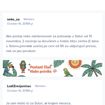
Author stats
neko_za
Members
October 14, 2016
9 yr
Ako postoji neko zainteresovan za putovanje u Solun od 10.
novembra, 2 noćenja sa doručkom u hotelu blizu centra (3 dana
u Solunu,povratak uveče) po ceni od 90 eu uključujući prevoz,
nek se javi porukom.
Author stats
LudiZrenjaninac
Members
October 14, 2016
9 yr
Ja sam mislio ići za Solun, ali krajem meseca..