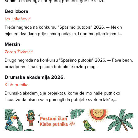
Sedim u malenoj, ali prepunoj prostoriji gde se služi...
Bez izbora
Iva Jakešević
Treća nagrada na konkursu "Spasimo putopis" 2026. — Nekih
mjesec-dva dana prije samog odlaska, Leon me pitao imam li...
Mersin
Zoran Živković
Druga nagrada na konkursu "Spasimo putopis" 2026. — Fava bean,
broadbean ili na srpskom bob bio je razlog mog...
Drumska akademija 2026.
Klub putnika
Drumska akademija je projekat u kome delimo naše putničko
iskustvo da bismo vam pomogli da putujete svetom lakše,...