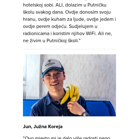
hotelskoj sobi. ALI, dolazim u Putničku
školu svakog dana. Ovdje donosim svoju
hranu, ovdje kuham za ljude, ovdje jedem i
ovdje perem odjeću. Sudjelujem u
radionicama i koristim njihov WiFi. Ali ne,
ne živim u Putničkoj školi."
Jun, Južna Koreja
"Ovo mjesto mi je dalo više radosti nego