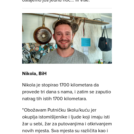
ostajemo još jednu noć... ili više."
Nikola, BiH
Nikola je stopirao 1700 kilometara da
provede tri dana s nama, i zatim se zaputio
natrag tih istih 1700 kilometara.
"Obožavam Putničku školu/kuću jer
okuplja istomišljenike i ljude koji imaju isti
žar u sebi, žar za putovanjima i otkrivanjem
novih mjesta. Sva mjesta su različita kao i