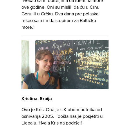
"Rekao sam roditeljima da idem na more
ove godine. Oni su mislili da ću u Crnu
Goru ili u Grčku. Dva dana pre polaska
rekao sam im da stopiram za Baltičko
more."
Kristina, Srbija
Ovo je Kris. Ona je s Klubom putnika od
osnivanja 2005. i došla nas je posjetiti u
Liepaju. Hvala Kris na podršci!