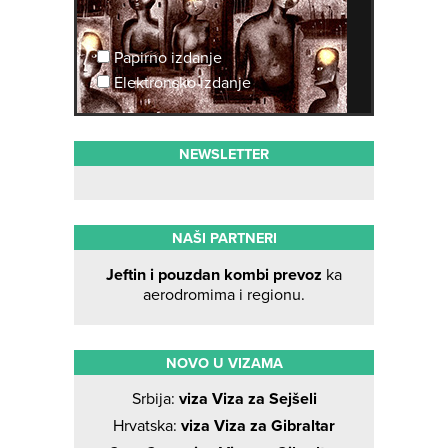
Papirno izdanje
Elektronsko izdanje
NEWSLETTER
NAŠI PARTNERI
Jeftin i pouzdan kombi prevoz
ka
aerodromima i regionu.
NOVO U VIZAMA
Srbija:
viza Viza za Sejšeli
Hrvatska:
viza Viza za Gibraltar