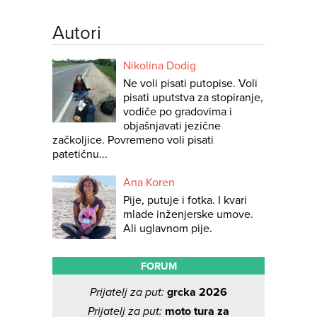
Autori
Nikolina Dodig
Ne voli pisati putopise. Voli
pisati uputstva za stopiranje,
vodiče po gradovima i
objašnjavati jezične
začkoljice. Povremeno voli pisati
patetičnu...
Ana Koren
Pije, putuje i fotka. I kvari
mlade inženjerske umove.
Ali uglavnom pije.
FORUM
Prijatelj za put:
grcka 2026
Prijatelj za put:
moto tura za