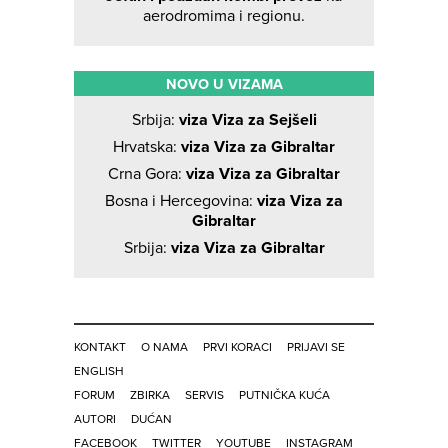
aerodromima i regionu.
NOVO U VIZAMA
Srbija:
viza Viza za Sejšeli
Hrvatska:
viza Viza za Gibraltar
Crna Gora:
viza Viza za Gibraltar
Bosna i Hercegovina:
viza Viza za
Gibraltar
Srbija:
viza Viza za Gibraltar
KONTAKT
O NAMA
PRVI KORACI
PRIJAVI SE
ENGLISH
FORUM
ZBIRKA
SERVIS
PUTNIČKA KUĆA
AUTORI
DUĆAN
FACEBOOK
TWITTER
YOUTUBE
INSTAGRAM