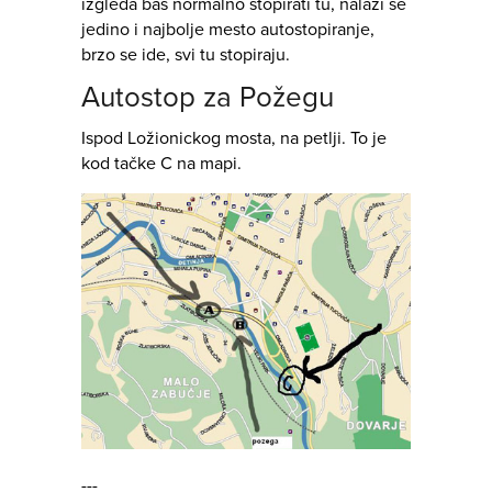
izgleda baš normalno stopirati tu, nalazi se
jedino i najbolje mesto autostopiranje,
brzo se ide, svi tu stopiraju.
Autostop za Požegu
Ispod Ložionickog mosta, na petlji. To je
kod tačke C na mapi.
---