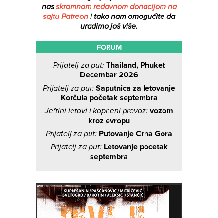
nas
skromnom redovnom donacijom na
sajtu Patreon
i tako nam omogućite da
uradimo još više.
FORUM
Prijatelj za put:
Thailand, Phuket
Decembar 2026
Prijatelj za put:
Saputnica za letovanje
Korčula početak septembra
Jeftini letovi i kopneni prevoz:
vozom
kroz evropu
Prijatelj za put:
Putovanje Crna Gora
Prijatelj za put:
Letovanje pocetak
septembra