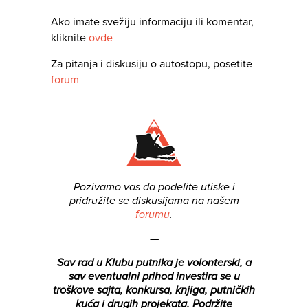
Ako imate svežiju informaciju ili komentar,
kliknite
ovde
Za pitanja i diskusiju o autostopu, posetite
forum
Pozivamo vas da podelite utiske i
pridružite se diskusijama na našem
forumu
.
—
Sav rad u Klubu putnika je volonterski, a
sav eventualni prihod investira se u
troškove sajta, konkursa, knjiga, putničkih
kuća i drugih projekata.
Podržite