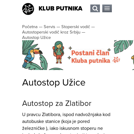
KLUB PUTNIKA
Početna
—
Servis
—
Stoperski vodič
—
Autostoperski vodič kroz Srbiju
—
Autostop Užice
Autostop Užice
Autostop za Zlatibor
U pravcu Zlatibora, ispod nadvožnjaka kod
autobuske stanice (koja je pored
železničke ), iako iskusnom stoperu ne