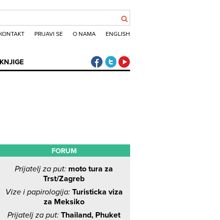
KONTAKT
PRIJAVI SE
O NAMA
ENGLISH
Klub putnika Facebook
Klub putnika Twitter
Klub putnika Youtube
KNJIGE
FORUM
Prijatelj za put:
moto tura za
Trst/Zagreb
Vize i papirologija:
Turisticka viza
za Meksiko
Prijatelj za put:
Thailand, Phuket