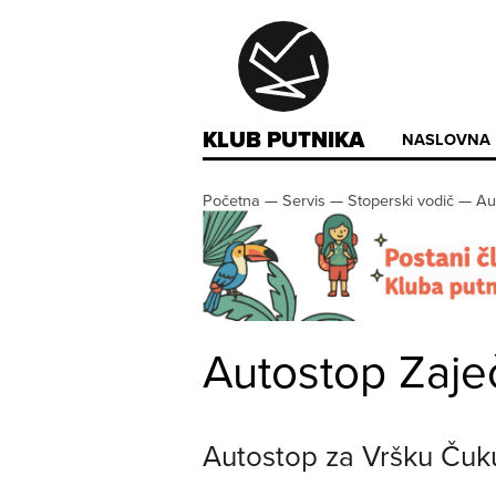
KLUB PUTNIKA
NASLOVNA
Početna
—
Servis
—
Stoperski vodič
—
Au
Autostop Zaje
Autostop za Vršku Čuk