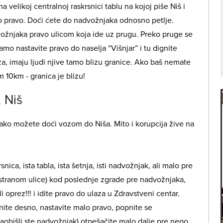
a velikoj centralnoj raskrsnici tablu na kojoj piše Niš i
o pravo. Doći ćete do nadvožnjaka odnosno petlje.
vožnjaka pravo ulicom koja ide uz prugu. Preko pruge se
samo nastavite pravo do naselja “Višnjar” i tu dignite
eza, imaju ljudi njive tamo blizu granice. Ako baš nemate
10km - granica je blizu!
 Niš
ko možete doći vozom do Niša. Mito i korupcija žive na
snica, ista tabla, ista šetnja, isti nadvožnjak, ali malo pre
tranom ulice) kod poslednje zgrade pre nadvožnjaka,
i oprez!!! i idite pravo do ulaza u Zdravstveni centar.
nite desno, nastavite malo pravo, popnite se
 zaobišli ste nadvožnjak) otpešačite malo dalje pre nego