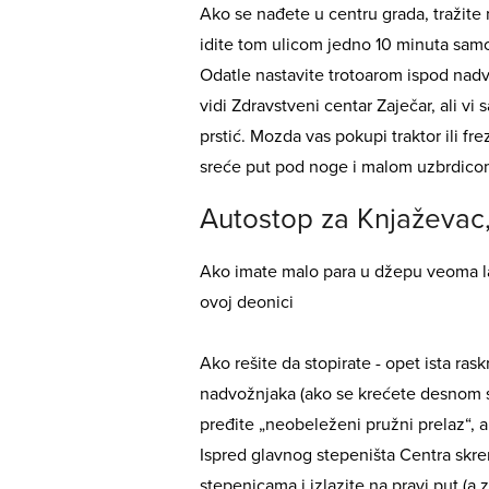
Ako se nađete u centru grada, tražite n
idite tom ulicom jedno 10 minuta sam
Odatle nastavite trotoarom ispod nad
vidi Zdravstveni centar Zaječar, ali vi 
prstić. Mozda vas pokupi traktor ili fr
sreće put pod noge i malom uzbrdicom 
Autostop za Knjaževac,
Ako imate malo para u džepu veoma la
ovoj deonici
Ako rešite da stopirate - opet ista raskr
nadvožnjaka (ako se krećete desnom s
pređite „neobeleženi pružni prelaz“, al
Ispred glavnog stepeništa Centra skre
stepenicama i izlazite na pravi put (a