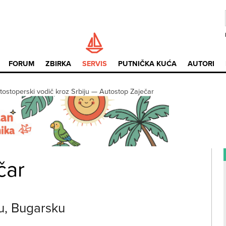
FORUM
ZBIRKA
SERVIS
PUTNIČKA KUĆA
AUTORI
tostoperski vodič kroz Srbiju
—
Autostop Zaječar
čar
u, Bugarsku