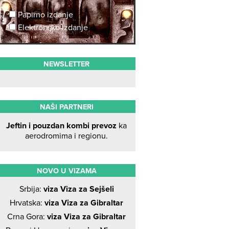
Papirno izdanje
Elektronsko izdanje
NEWSLETTER
NAŠI PARTNERI
Jeftin i pouzdan kombi prevoz
ka
aerodromima i regionu.
NOVO U VIZAMA
Srbija:
viza Viza za Sejšeli
Hrvatska:
viza Viza za Gibraltar
Crna Gora:
viza Viza za Gibraltar