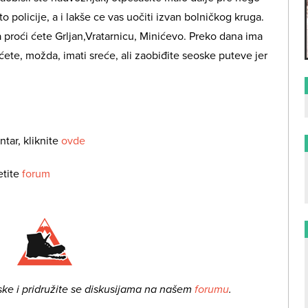
o policije, a i lakše ce vas uočiti izvan bolničkog kruga.
proći ćete Grljan,Vratarnicu, Minićevo. Preko dana ima
ete, možda, imati sreće, ali zaobiđite seoske puteve jer
ntar, kliknite
ovde
etite
forum
ske i pridružite se diskusijama na našem
forumu
.