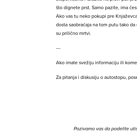
što dignete prst. Samo pazite, ima čest
Ako vas tu neko pokupi pre Knjaževca 
dosta saobraćaja na tom putu tako da ć
su prilično mrtvi.
---
Ako imate svežiju informaciju ili kome
Za pitanja i diskusiju o autostopu, pos
Pozivamo vas da podelite uti