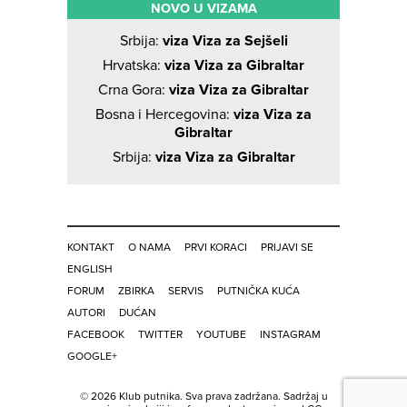
NOVO U VIZAMA
Srbija:
viza Viza za Sejšeli
Hrvatska:
viza Viza za Gibraltar
Crna Gora:
viza Viza za Gibraltar
Bosna i Hercegovina:
viza Viza za
Gibraltar
Srbija:
viza Viza za Gibraltar
KONTAKT
O NAMA
PRVI KORACI
PRIJAVI SE
ENGLISH
FORUM
ZBIRKA
SERVIS
PUTNIČKA KUĆA
AUTORI
DUĆAN
FACEBOOK
TWITTER
YOUTUBE
INSTAGRAM
GOOGLE+
© 2026 Klub putnika. Sva prava zadržana. Sadržaj u