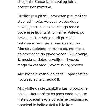
strpljenja. Sunce izlazi svakog jutra,
gotovo bez izuzetka.
Ukoliko je u pitanju prometan put, možete
stopirati i noću. Verovatno ćete dugo
čekati, jer su noću kola mnogo ređa a
poverenje ljudi znatno manje. Putevi, po
pravilu, nisu osvetljeni, ali pumpe i
raskrsnice često jesu (premda ne uvek).
Ako se zateknete na autoputu, moraćete
da otpešačite do prvog većeg uključivanja.
Ta mesta su dobro osvetljena, i vozači
mogu da vas vide i, eventualno, povezu.
Ako krenete kasno, dolazite u opasnost da
noću zaglavite u nedođiji.
Ako vidite da ste zagrizli u kasno popodne,
da će uskoro početi da pada mrak, a još se
niste dočepali svoje odredišne destinacije,
ponekad je bolje ostati u bilo kom