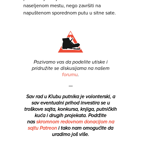
naseljenom mestu, nego završiti na
napuštenom sporednom putu u sitne sate.
Pozivamo vas da podelite utiske i
pridružite se diskusijama na našem
forumu
.
—
Sav rad u Klubu putnika je volonterski, a
sav eventualni prihod investira se u
troškove sajta, konkursa, knjiga, putničkih
kuća i drugih projekata.
Podržite
nas
skromnom redovnom donacijom na
sajtu Patreon
i tako nam omogućite da
uradimo još više.