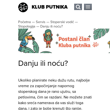
KLUB PUTNIKA
Početna
—
Servis
—
Stoperski vodič
—
Stopologija
—
Danju ili noću?
Danju ili noću?
Ukoliko planirate neku dužu rutu, najbolje
vreme za započinjanje napornog
stoperskog dana je rano ujutru, sa
petlovima, čim se razdani. Ne možete znati
kako sreća namerava da vas služi toga
dana, i zato je bolje krenuti što ranije.