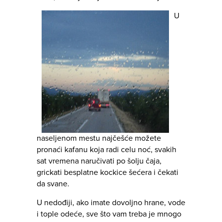
U
naseljenom mestu najčešće možete
pronaći kafanu koja radi celu noć, svakih
sat vremena naručivati po šolju čaja,
grickati besplatne kockice šećera i čekati
da svane.
U nedođiji, ako imate dovoljno hrane, vode
i tople odeće, sve što vam treba je mnogo