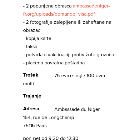
- 2 popunjena obrasca
ambassadeniger-
fr.org/uploads/demande_visa.pdf
- 2 fotografije zalepljene ili zaheftane na
obrazac
- kopija karte
- taksa
- potvrda o vakcinaciji protiv žute groznice
- plaćena povratna poštarina
Trošak
75 evro singl / 100 evra
multi
Trajanje
-
Adresa
Ambassade du Niger
154, rue de Longchamp
75116 Paris
pon-pet od 9:30 do 12:30