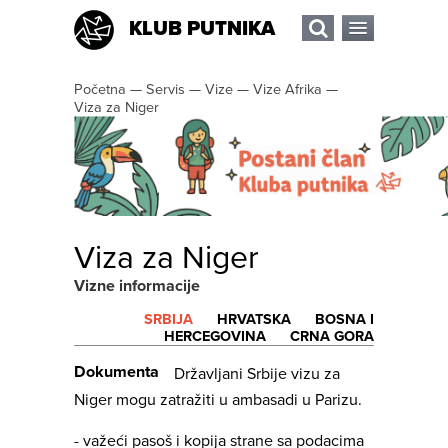
KLUB PUTNIKA
Početna
—
Servis
—
Vize
—
Vize Afrika
—
Viza za Niger
Viza za Niger
Vizne informacije
SRBIJA
HRVATSKA
BOSNA I
HERCEGOVINA
CRNA GORA
Dokumenta
Državljani Srbije vizu za
Niger mogu zatražiti u ambasadi u Parizu.
- važeći pasoš i kopija strane sa podacima