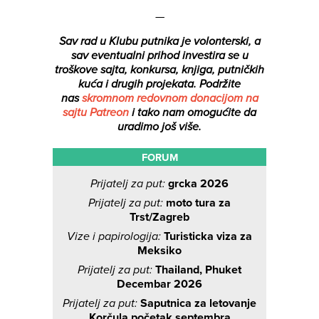
—
Sav rad u Klubu putnika je volonterski, a
sav eventualni prihod investira se u
troškove sajta, konkursa, knjiga, putničkih
kuća i drugih projekata.
Podržite
nas
skromnom redovnom donacijom na
sajtu Patreon
i tako nam omogućite da
uradimo još više.
FORUM
Prijatelj za put:
grcka 2026
Prijatelj za put:
moto tura za
Trst/Zagreb
Vize i papirologija:
Turisticka viza za
Meksiko
Prijatelj za put:
Thailand, Phuket
Decembar 2026
Prijatelj za put:
Saputnica za letovanje
Korčula početak septembra