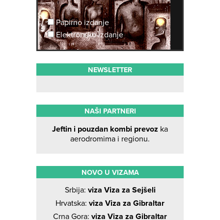
Papirno izdanje
Elektronsko izdanje
NEWSLETTER
NAŠI PARTNERI
Jeftin i pouzdan kombi prevoz
ka
aerodromima i regionu.
NOVO U VIZAMA
Srbija:
viza Viza za Sejšeli
Hrvatska:
viza Viza za Gibraltar
Crna Gora:
viza Viza za Gibraltar