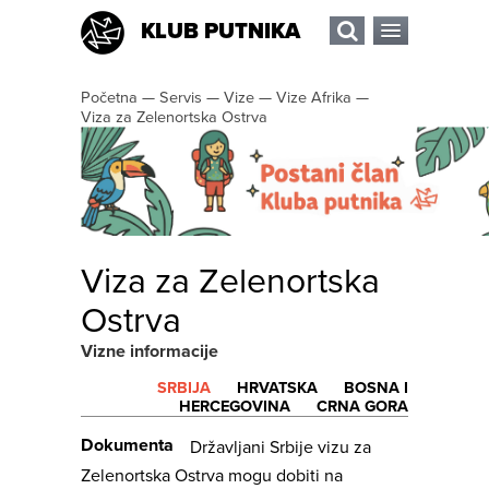
KLUB PUTNIKA
Početna
—
Servis
—
Vize
—
Vize Afrika
—
Viza za Zelenortska Ostrva
Viza za Zelenortska
Ostrva
Vizne informacije
SRBIJA
HRVATSKA
BOSNA I
HERCEGOVINA
CRNA GORA
Dokumenta
Državljani Srbije vizu za
Zelenortska Ostrva mogu dobiti na