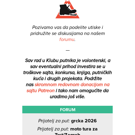
Pozivamo vas da podelite utiske i
pridružite se diskusijama na našem
forumu
.
—
Sav rad u Klubu putnika je volonterski, a
sav eventualni prihod investira se u
troškove sajta, konkursa, knjiga, putničkih
kuća i drugih projekata.
Podržite
nas
skromnom redovnom donacijom na
sajtu Patreon
i tako nam omogućite da
uradimo još više.
FORUM
Prijatelj za put:
grcka 2026
Prijatelj za put:
moto tura za
Trst/Zagreb