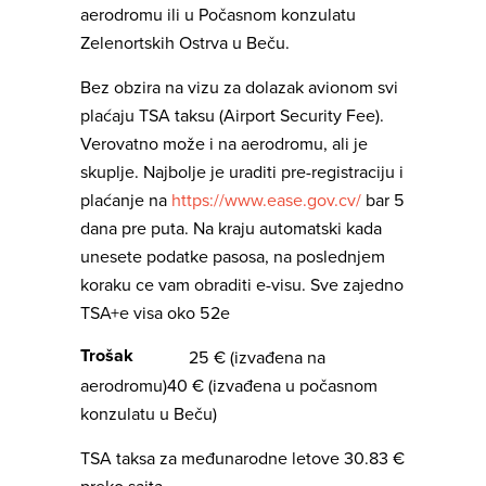
aerodromu ili u Počasnom konzulatu
Zelenortskih Ostrva u Beču.
Bez obzira na vizu za dolazak avionom svi
plaćaju TSA taksu (Airport Security Fee).
Verovatno može i na aerodromu, ali je
skuplje. Najbolje je uraditi pre-registraciju i
plaćanje na
https://www.ease.gov.cv/
bar 5
dana pre puta. Na kraju automatski kada
unesete podatke pasosa, na poslednjem
koraku ce vam obraditi e-visu. Sve zajedno
TSA+e visa oko 52e
Trošak
25 € (izvađena na
aerodromu)40 € (izvađena u počasnom
konzulatu u Beču)
TSA taksa za međunarodne letove 30.83 €