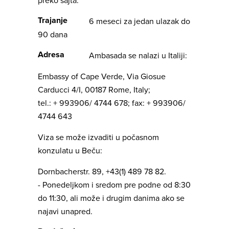
preko sajta.
Trajanje
6 meseci za jedan ulazak do
90 dana
Adresa
Ambasada se nalazi u Italiji:
Embassy of Cape Verde, Via Giosue
Carducci 4/I, 00187 Rome, Italy;
tel.: + 993906/ 4744 678; fax: + 993906/
4744 643
Viza se može izvaditi u počasnom
konzulatu u Beču:
Dornbacherstr. 89, +43(1) 489 78 82.
- Ponedeljkom i sredom pre podne od 8:30
do 11:30, ali može i drugim danima ako se
najavi unapred.