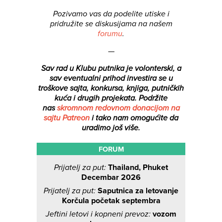
Pozivamo vas da podelite utiske i
pridružite se diskusijama na našem
forumu
.
—
Sav rad u Klubu putnika je volonterski, a
sav eventualni prihod investira se u
troškove sajta, konkursa, knjiga, putničkih
kuća i drugih projekata.
Podržite
nas
skromnom redovnom donacijom na
sajtu Patreon
i tako nam omogućite da
uradimo još više.
FORUM
Prijatelj za put:
Thailand, Phuket
Decembar 2026
Prijatelj za put:
Saputnica za letovanje
Korčula početak septembra
Jeftini letovi i kopneni prevoz:
vozom