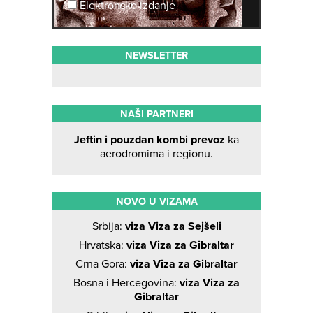
Elektronsko izdanje
NEWSLETTER
NAŠI PARTNERI
Jeftin i pouzdan kombi prevoz
ka
aerodromima i regionu.
NOVO U VIZAMA
Srbija:
viza Viza za Sejšeli
Hrvatska:
viza Viza za Gibraltar
Crna Gora:
viza Viza za Gibraltar
Bosna i Hercegovina:
viza Viza za
Gibraltar