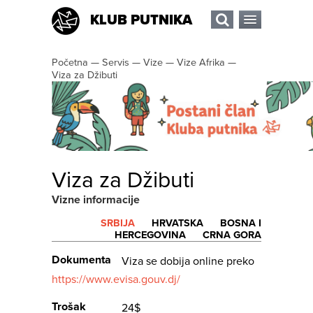
KLUB PUTNIKA
Početna
—
Servis
—
Vize
—
Vize Afrika
—
Viza za Džibuti
Viza za Džibuti
Vizne informacije
SRBIJA
HRVATSKA
BOSNA I
HERCEGOVINA
CRNA GORA
Dokumenta
Viza se dobija online preko
https://www.evisa.gouv.dj/
Trošak
24$