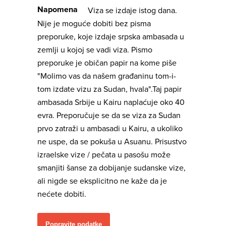
Napomena
Viza se izdaje istog dana.
Nije je moguće dobiti bez pisma
preporuke, koje izdaje srpska ambasada u
zemlji u kojoj se vadi viza. Pismo
preporuke je običan papir na kome piše
"Molimo vas da našem građaninu tom-i-
tom izdate vizu za Sudan, hvala".Taj papir
ambasada Srbije u Kairu naplaćuje oko 40
evra. Preporučuje se da se viza za Sudan
prvo zatraži u ambasadi u Kairu, a ukoliko
ne uspe, da se pokuša u Asuanu. Prisustvo
izraelske vize / pečata u pasošu može
smanjiti šanse za dobijanje sudanske vize,
ali nigde se eksplicitno ne kaže da je
nećete dobiti.
Popravite podatke