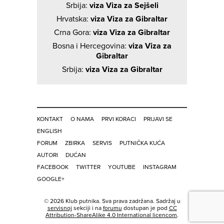
Srbija:
viza Viza za Sejšeli
Hrvatska:
viza Viza za Gibraltar
Crna Gora:
viza Viza za Gibraltar
Bosna i Hercegovina:
viza Viza za
Gibraltar
Srbija:
viza Viza za Gibraltar
KONTAKT
O NAMA
PRVI KORACI
PRIJAVI SE
ENGLISH
FORUM
ZBIRKA
SERVIS
PUTNIČKA KUĆA
AUTORI
DUĆAN
FACEBOOK
TWITTER
YOUTUBE
INSTAGRAM
GOOGLE+
© 2026 Klub putnika. Sva prava zadržana. Sadržaj u
servisnoj
sekciji i na
forumu
dostupan je pod
CC
Attribution-ShareAlike 4.0 International licencom
.