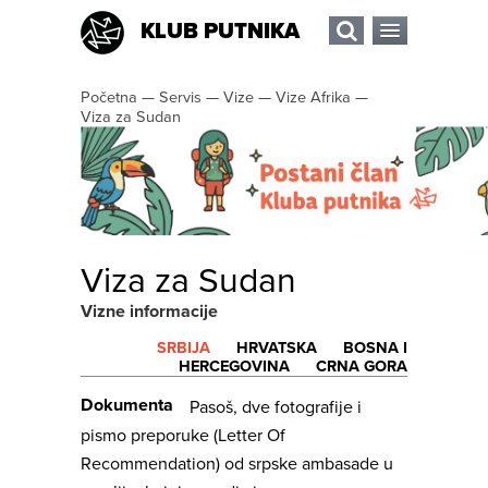
KLUB PUTNIKA
Početna
—
Servis
—
Vize
—
Vize Afrika
—
Viza za Sudan
Viza za Sudan
Vizne informacije
SRBIJA
HRVATSKA
BOSNA I
HERCEGOVINA
CRNA GORA
Dokumenta
Pasoš, dve fotografije i
pismo preporuke (Letter Of
Recommendation) od srpske ambasade u