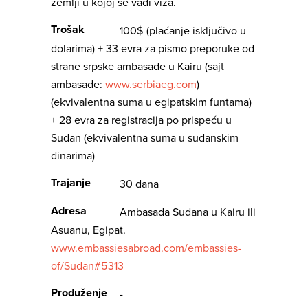
zemlji u kojoj se vadi viza.
Trošak
100$ (plaćanje isključivo u
dolarima) + 33 evra za pismo preporuke od
strane srpske ambasade u Kairu (sajt
ambasade:
www.serbiaeg.com
)
(ekvivalentna suma u egipatskim funtama)
+ 28 evra za registracija po prispeću u
Sudan (ekvivalentna suma u sudanskim
dinarima)
Trajanje
30 dana
Adresa
Ambasada Sudana u Kairu ili
Asuanu, Egipat.
www.embassiesabroad.com/embassies-
of/Sudan#5313
Produženje
-