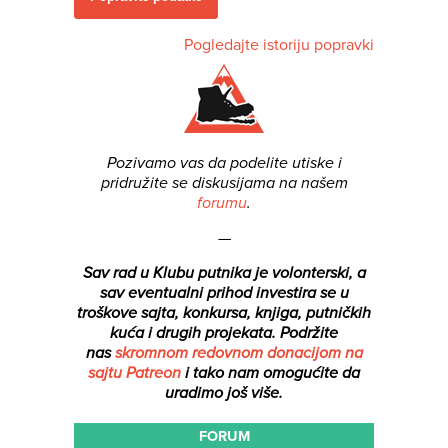
Pogledajte istoriju popravki
Pozivamo vas da podelite utiske i
pridružite se diskusijama na našem
forumu
.
—
Sav rad u Klubu putnika je volonterski, a
sav eventualni prihod investira se u
troškove sajta, konkursa, knjiga, putničkih
kuća i drugih projekata.
Podržite
nas
skromnom redovnom donacijom na
sajtu Patreon
i tako nam omogućite da
uradimo još više.
FORUM