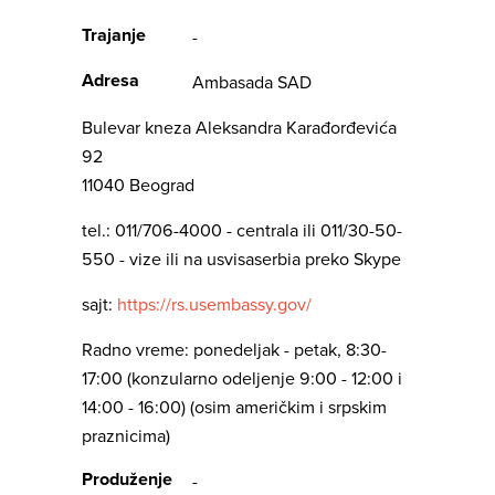
Trajanje
-
Adresa
Ambasada SAD
Bulevar kneza Aleksandra Karađorđevića
92
11040 Beograd
tel.: 011/706-4000 - centrala ili 011/30-50-
550 - vize ili na usvisaserbia preko Skype
sajt:
https://rs.usembassy.gov/
Radno vreme: ponedeljak - petak, 8:30-
17:00 (konzularno odeljenje 9:00 - 12:00 i
14:00 - 16:00) (osim američkim i srpskim
praznicima)
Produženje
-