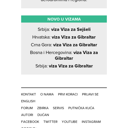
NOVO U VIZAMA
Srbija:
viza Viza za Sejšeli
Hrvatska:
viza Viza za Gibraltar
Crna Gora:
viza Viza za Gibraltar
Bosna i Hercegovina:
viza Viza za
Gibraltar
Srbija:
viza Viza za Gibraltar
KONTAKT
O NAMA
PRVI KORACI
PRIJAVI SE
ENGLISH
FORUM
ZBIRKA
SERVIS
PUTNIČKA KUĆA
AUTORI
DUĆAN
FACEBOOK
TWITTER
YOUTUBE
INSTAGRAM