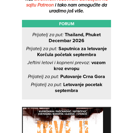
sajtu Patreon
i tako nam omogućite da
uradimo još više.
FORUM
Prijatelj za put:
Thailand, Phuket
Decembar 2026
Prijatelj za put:
Saputnica za letovanje
Korčula početak septembra
Jeftini letovi i kopneni prevoz:
vozom
kroz evropu
Prijatelj za put:
Putovanje Crna Gora
Prijatelj za put:
Letovanje pocetak
septembra