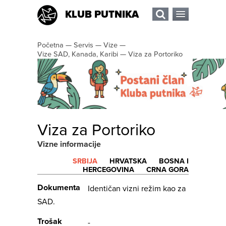
KLUB PUTNIKA
Početna
—
Servis
—
Vize
—
Vize SAD, Kanada, Karibi
—
Viza za Portoriko
Viza za Portoriko
Vizne informacije
SRBIJA
HRVATSKA
BOSNA I
HERCEGOVINA
CRNA GORA
Dokumenta
Identičan vizni režim kao za
SAD.
Trošak
-