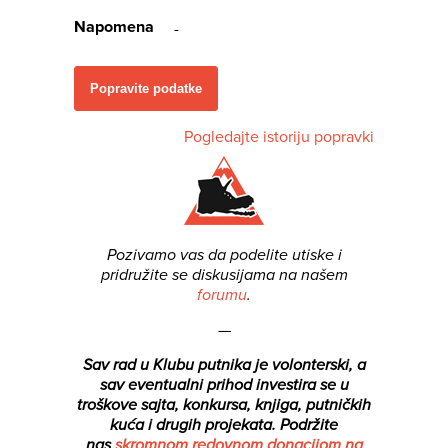
Napomena
-
Popravite podatke
Pogledajte istoriju popravki
Pozivamo vas da podelite utiske i
pridružite se diskusijama na našem
forumu
.
—
Sav rad u Klubu putnika je volonterski, a
sav eventualni prihod investira se u
troškove sajta, konkursa, knjiga, putničkih
kuća i drugih projekata.
Podržite
nas
skromnom redovnom donacijom na