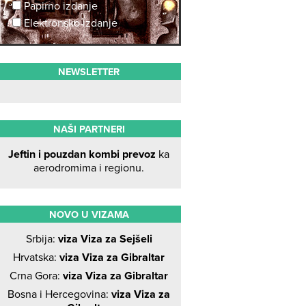
Papirno izdanje
Elektronsko izdanje
NEWSLETTER
NAŠI PARTNERI
Jeftin i pouzdan kombi prevoz
ka
aerodromima i regionu.
NOVO U VIZAMA
Srbija:
viza Viza za Sejšeli
Hrvatska:
viza Viza za Gibraltar
Crna Gora:
viza Viza za Gibraltar
Bosna i Hercegovina:
viza Viza za