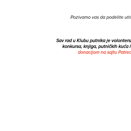
Pozivamo vas da podelite uti
Sav rad u Klubu putnika je volontersk
konkursa, knjiga, putničkih kuća 
donacijom na sajtu Patre