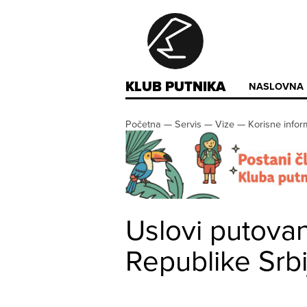
KLUB PUTNIKA
NASLOVNA
Početna
—
Servis
—
Vize
—
Korisne infor
Uslovi putovan
Republike Srbi