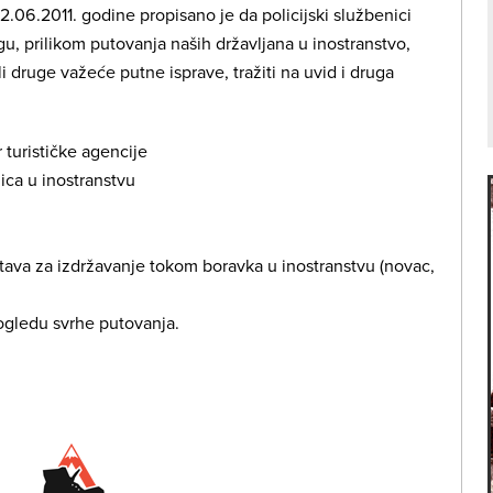
06.2011. godine propisano je da policijski službenici
u, prilikom putovanja naših državljana u inostranstvo,
 druge važeće putne isprave, tražiti na uvid i druga
r turističke agencije
lica u inostranstvu
tava za izdržavanje tokom boravka u inostranstvu (novac,
pogledu svrhe putovanja.