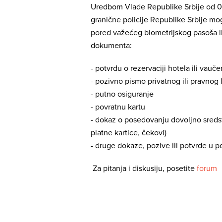
Uredbom Vlade Republike Srbije od 02.
granične policije Republike Srbije mog
pored važećeg biometrijskog pasoša ili
dokumenta:
- potvrdu o rezervaciji hotela ili vauče
- pozivno pismo privatnog ili pravnog 
- putno osiguranje
- povratnu kartu
- dokaz o posedovanju dovoljno sreds
platne kartice, čekovi)
- druge dokaze, pozive ili potvrde u 
Za pitanja i diskusiju, posetite
forum