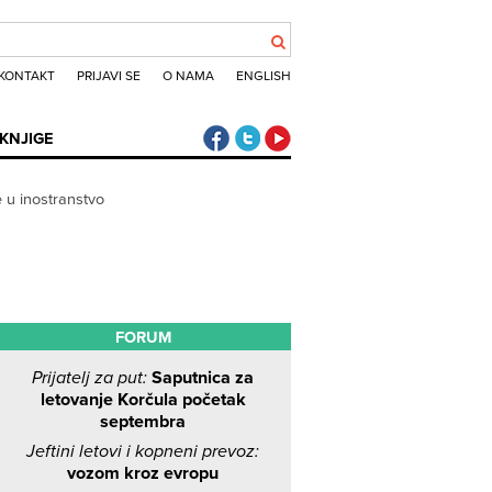
KONTAKT
PRIJAVI SE
O NAMA
ENGLISH
Klub putnika Facebook
Klub putnika Twitter
Klub putnika Youtube
KNJIGE
e u inostranstvo
FORUM
Prijatelj za put:
Saputnica za
letovanje Korčula početak
septembra
Jeftini letovi i kopneni prevoz:
vozom kroz evropu