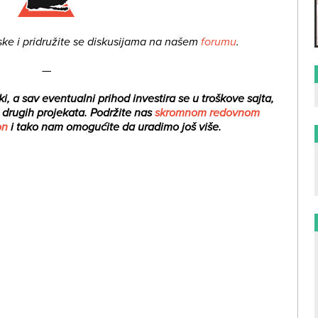
ske i pridružite se diskusijama na našem
forumu
.
—
i, a sav eventualni prihod investira se u troškove sajta,
i drugih projekata.
Podržite nas
skromnom redovnom
on
i tako nam omogućite da uradimo još više.