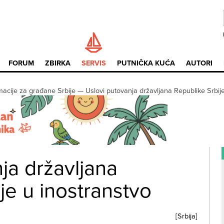
FORUM
ZBIRKA
SERVIS
PUTNIČKA KUĆA
AUTORI
macije za građane Srbije
—
Uslovi putovanja državljana Republike Srbij
ja državljana
je u inostranstvo
[
Srbija
]