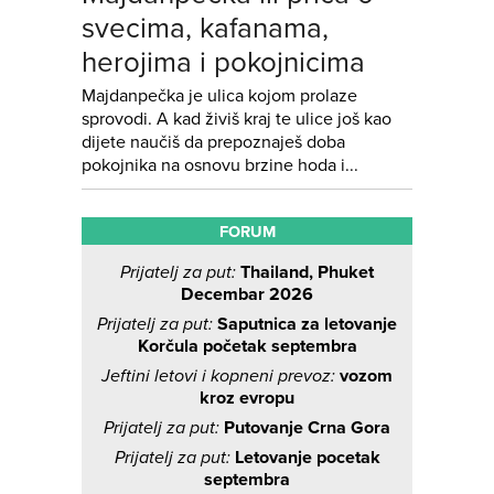
svecima, kafanama,
herojima i pokojnicima
Majdanpečka je ulica kojom prolaze
sprovodi. A kad živiš kraj te ulice još kao
dijete naučiš da prepoznaješ doba
pokojnika na osnovu brzine hoda i...
FORUM
Prijatelj za put:
Thailand, Phuket
Decembar 2026
Prijatelj za put:
Saputnica za letovanje
Korčula početak septembra
Jeftini letovi i kopneni prevoz:
vozom
kroz evropu
Prijatelj za put:
Putovanje Crna Gora
Prijatelj za put:
Letovanje pocetak
septembra