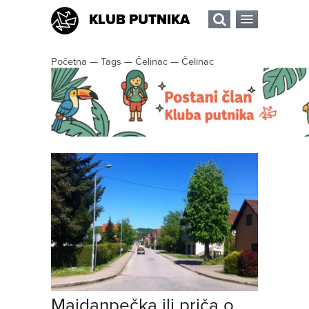
KLUB PUTNIKA
Početna
—
Tags
—
Čelinac
—
Čelinac
Majdanpečka ili priča o