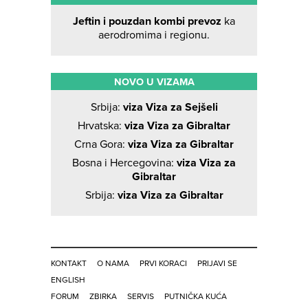
Jeftin i pouzdan kombi prevoz
ka
aerodromima i regionu.
NOVO U VIZAMA
Srbija:
viza Viza za Sejšeli
Hrvatska:
viza Viza za Gibraltar
Crna Gora:
viza Viza za Gibraltar
Bosna i Hercegovina:
viza Viza za
Gibraltar
Srbija:
viza Viza za Gibraltar
KONTAKT
O NAMA
PRVI KORACI
PRIJAVI SE
ENGLISH
FORUM
ZBIRKA
SERVIS
PUTNIČKA KUĆA