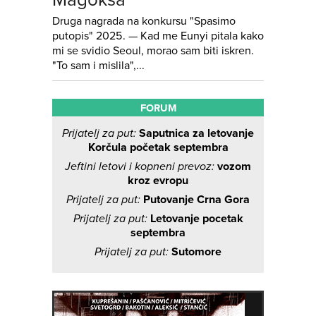
Druga nagrada na konkursu "Spasimo
putopis" 2025. — Kad me Eunyi pitala kako
mi se svidio Seoul, morao sam biti iskren.
"To sam i mislila",...
FORUM
Prijatelj za put:
Saputnica za letovanje
Korčula početak septembra
Jeftini letovi i kopneni prevoz:
vozom
kroz evropu
Prijatelj za put:
Putovanje Crna Gora
Prijatelj za put:
Letovanje pocetak
septembra
Prijatelj za put:
Sutomore