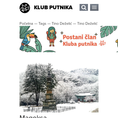
KLUB PUTNIKA
Početna
—
Tags
—
Tino Deželić
—
Tino Deželić
Magoksa