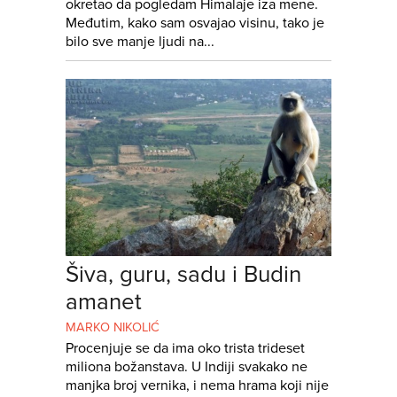
okretao da pogledam Himalaje iza mene.
Međutim, kako sam osvajao visinu, tako je
bilo sve manje ljudi na...
Šiva, guru, sadu i Budin
amanet
MARKO NIKOLIĆ
Procenjuje se da ima oko trista trideset
miliona božanstava. U Indiji svakako ne
manjka broj vernika, i nema hrama koji nije