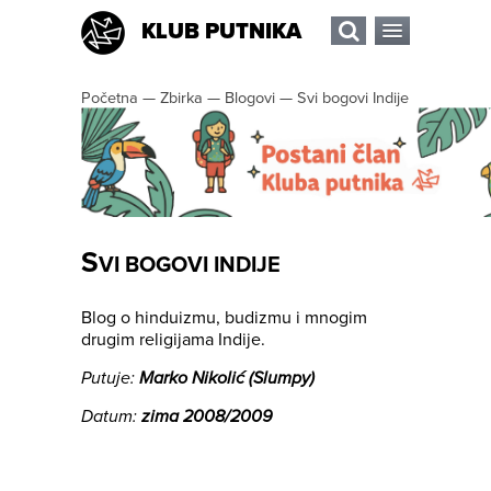
KLUB PUTNIKA
Početna
—
Zbirka
—
Blogovi
—
Svi bogovi Indije
S
VI BOGOVI INDIJE
Blog o hinduizmu, budizmu i mnogim
drugim religijama Indije.
Putuje:
Marko Nikolić (Slumpy)
Datum:
zima 2008/2009