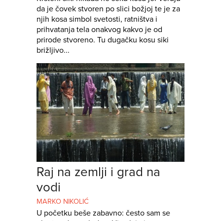
da je čovek stvoren po slici božjoj te je za
njih kosa simbol svetosti, ratništva i
prihvatanja tela onakvog kakvo je od
prirode stvoreno. Tu dugačku kosu siki
brižljivo...
Raj na zemlji i grad na
vodi
MARKO NIKOLIĆ
U početku beše zabavno: često sam se