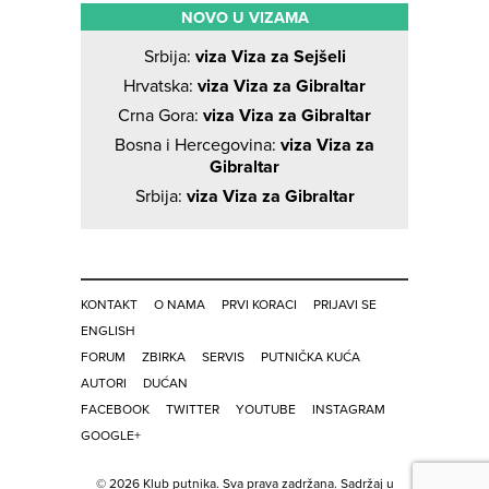
NOVO U VIZAMA
Srbija:
viza Viza za Sejšeli
Hrvatska:
viza Viza za Gibraltar
Crna Gora:
viza Viza za Gibraltar
Bosna i Hercegovina:
viza Viza za
Gibraltar
Srbija:
viza Viza za Gibraltar
KONTAKT
O NAMA
PRVI KORACI
PRIJAVI SE
ENGLISH
FORUM
ZBIRKA
SERVIS
PUTNIČKA KUĆA
AUTORI
DUĆAN
FACEBOOK
TWITTER
YOUTUBE
INSTAGRAM
GOOGLE+
© 2026 Klub putnika. Sva prava zadržana. Sadržaj u