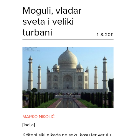
Moguli, vladar
sveta i veliki
turbani
1. 8. 2011
MARKO NIKOLIĆ
[
Indija
]
Kršteni siki nikada ne seku kosu jer veruju