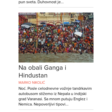
pun sveta. Duhovnost je...
Na obali Ganga i
Hindustan
MARKO NIKOLIĆ
Noć. Posle celodnevne vožnje tandrkavim
autobusom stižemo iz Nepala u indijski
grad Varanasi. Sa mnom putuju Englez i
Nemica. Nepoverljivi tipovi...