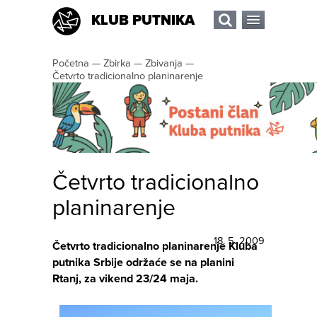
KLUB PUTNIKA
Početna
—
Zbirka
—
Zbivanja
—
Četvrto tradicionalno planinarenje
Četvrto tradicionalno
planinarenje
18. 5. 2009
Četvrto tradicionalno planinarenje Kluba
putnika Srbije održaće se na planini
Rtanj, za vikend 23/24 maja.