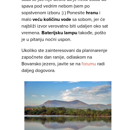
spava pod vedrim nebom (sem po
sopstvenom izboru :) ) Ponesite
hranu
i
malo
veću količinu vode
sa sobom, jer će
najbliži izvor verovatno biti udaljen oko sat
vremena.
Baterijsku lampu
takođe, pošto
je u pitanju noćni uspon.
Ukoliko ste zainteresovani da planinarenje
započnete dan ranije, odlaskom na
Bovansko jezero, javite se na
forumu
radi
daljeg dogovora.