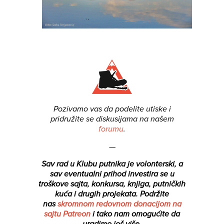
Pozivamo vas da podelite utiske i
pridružite se diskusijama na našem
forumu
.
—
Sav rad u Klubu putnika je volonterski, a
sav eventualni prihod investira se u
troškove sajta, konkursa, knjiga, putničkih
kuća i drugih projekata.
Podržite
nas
skromnom redovnom donacijom na
sajtu Patreon
i tako nam omogućite da