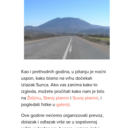
Kao i prethodnih godina, u pitanju je noćni
uspon, kako bismo na vrhu dočekali
izlazak Sunca. Ako vas zanima kako to
izgleda, možete pročitati kako nam je bilo
na
Željinu
,
Staroj planini
i
Suvoj planini
, i
pogledati fotke u
galeriji
.
Ove godine nećemo organizovati prevoz,
dolazak i odlazak vrše se u sopstvenoj