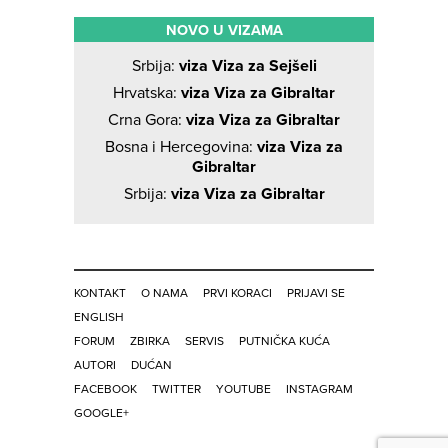
NOVO U VIZAMA
Srbija:
viza Viza za Sejšeli
Hrvatska:
viza Viza za Gibraltar
Crna Gora:
viza Viza za Gibraltar
Bosna i Hercegovina:
viza Viza za
Gibraltar
Srbija:
viza Viza za Gibraltar
KONTAKT
O NAMA
PRVI KORACI
PRIJAVI SE
ENGLISH
FORUM
ZBIRKA
SERVIS
PUTNIČKA KUĆA
AUTORI
DUĆAN
FACEBOOK
TWITTER
YOUTUBE
INSTAGRAM
GOOGLE+