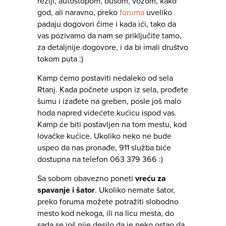
režiji, autostopom, busom, vozom, kako
god, ali naravno, preko
foruma
uveliko
padaju dogovori čime i kada ići, tako da
vas pozivamo da nam se priključite tamo,
za detaljnije dogovore, i da bi imali društvo
tokom puta :)
Kamp ćemo postaviti nedaleko od sela
Rtanj. Kada počnete uspon iz sela, prođete
šumu i izađete na greben, posle još malo
hoda napred videćete kućicu ispod vas.
Kamp će biti postavljen na tom mestu, kod
lovačke kućice. Ukoliko neko ne bude
uspeo da nas pronađe, 911 služba biće
dostupna na telefon 063 379 366 :)
Sa sobom obavezno poneti
vreću za
spavanje i šator
. Ukoliko nemate šator,
preko foruma možete potražiti slobodno
mesto kod nekoga, ili na licu mesta, do
sada se još nije desilo da je neko ostao da