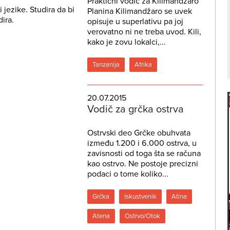
Praktični vodič za Kilimandžaro
 jezike. Studira da bi
Planina Kilimandžaro se uvek
dira.
opisuje u superlativu pa joj
verovatno ni ne treba uvod. Kili,
kako je zovu lokalci,...
Tanzanija
Afrika
20.07.2015
Vodič za grčka ostrva
Ostrvski deo Grčke obuhvata
između 1.200 i 6.000 ostrva, u
zavisnosti od toga šta se računa
kao ostrvo. Ne postoje precizni
podaci o tome koliko...
Grčka
Iskustvenik
Atina
Atena
Ostrvo/Otok