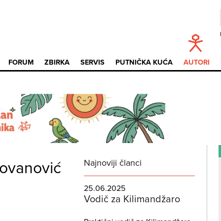
FORUM
ZBIRKA
SERVIS
PUTNIČKA KUĆA
AUTORI
Najnoviji članci
Jovanović
25.06.2025
Vodič za Kilimandžaro