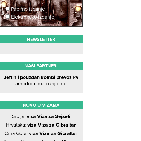
Papirno izdanje
Elektronsko izdanje
NEWSLETTER
NAŠI PARTNERI
Jeftin i pouzdan kombi prevoz
ka
aerodromima i regionu.
NOVO U VIZAMA
Srbija:
viza Viza za Sejšeli
Hrvatska:
viza Viza za Gibraltar
Crna Gora:
viza Viza za Gibraltar