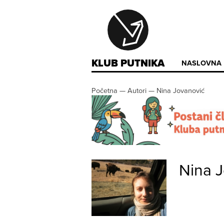
KLUB PUTNIKA
NASLOVNA
Početna
—
Autori
—
Nina Jovanović
Nina 