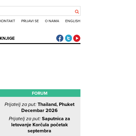
KONTAKT
PRIJAVI SE
O NAMA
ENGLISH
Klub putnika Facebook
Klub putnika Twitter
Klub putnika Youtube
KNJIGE
FORUM
Prijatelj za put:
Thailand, Phuket
Decembar 2026
Prijatelj za put:
Saputnica za
letovanje Korčula početak
septembra