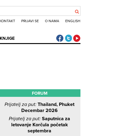
KONTAKT
PRIJAVI SE
O NAMA
ENGLISH
Klub putnika Facebook
Klub putnika Twitter
Klub putnika Youtube
KNJIGE
FORUM
Prijatelj za put:
Thailand, Phuket
Decembar 2026
Prijatelj za put:
Saputnica za
letovanje Korčula početak
septembra