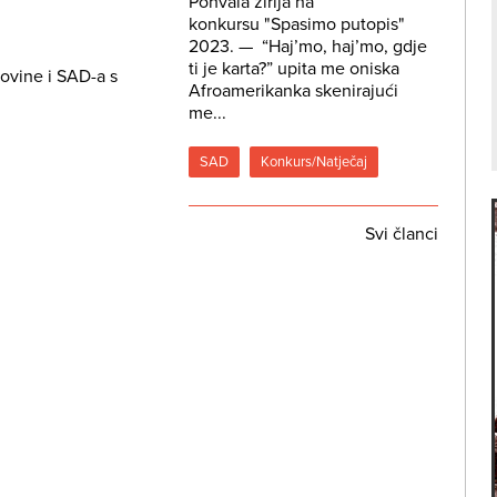
Pohvala žirija na
konkursu "Spasimo putopis"
2023. — “Haj’mo, haj’mo, gdje
ti je karta?” upita me oniska
govine i SAD-a s
Afroamerikanka skenirajući
me...
SAD
Konkurs/Natječaj
Svi članci