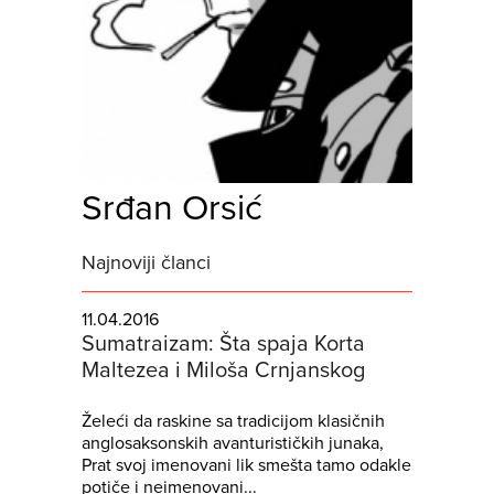
Srđan Orsić
Najnoviji članci
11.04.2016
Sumatraizam: Šta spaja Korta
Maltezea i Miloša Crnjanskog
Želeći da raskine sa tradicijom klasičnih
anglosaksonskih avanturističkih junaka,
Prat svoj imenovani lik smešta tamo odakle
potiče i neimenovani...