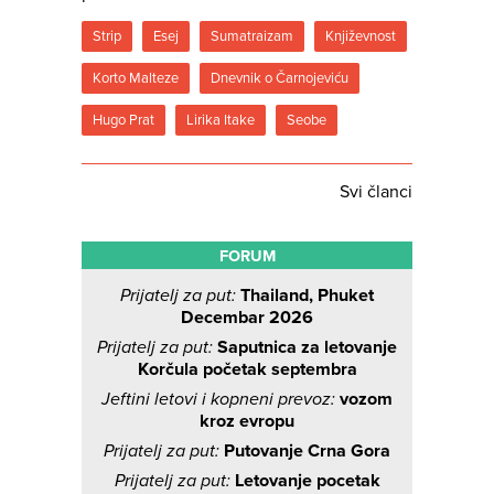
Strip
Esej
Sumatraizam
Književnost
Korto Malteze
Dnevnik o Čarnojeviću
Hugo Prat
Lirika Itake
Seobe
Svi članci
FORUM
Prijatelj za put:
Thailand, Phuket
Decembar 2026
Prijatelj za put:
Saputnica za letovanje
Korčula početak septembra
Jeftini letovi i kopneni prevoz:
vozom
kroz evropu
Prijatelj za put:
Putovanje Crna Gora
Prijatelj za put:
Letovanje pocetak