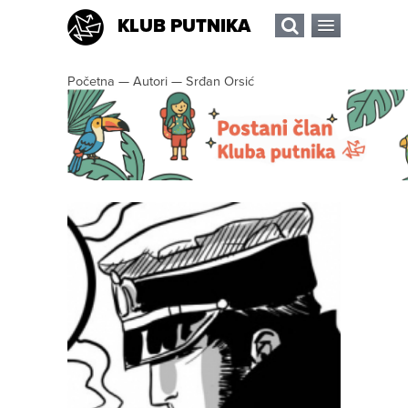
KLUB PUTNIKA
Početna
—
Autori
—
Srđan Orsić