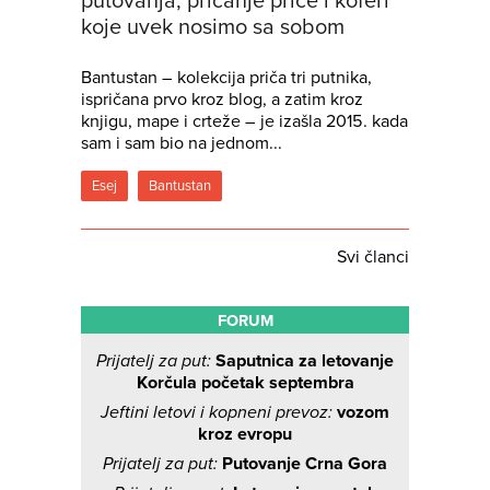
putovanja, pričanje priče i koferi
koje uvek nosimo sa sobom
Bantustan – kolekcija priča tri putnika,
ispričana prvo kroz blog, a zatim kroz
knjigu, mape i crteže – je izašla 2015. kada
sam i sam bio na jednom...
Esej
Bantustan
Svi članci
FORUM
Prijatelj za put:
Saputnica za letovanje
Korčula početak septembra
Jeftini letovi i kopneni prevoz:
vozom
kroz evropu
Prijatelj za put:
Putovanje Crna Gora