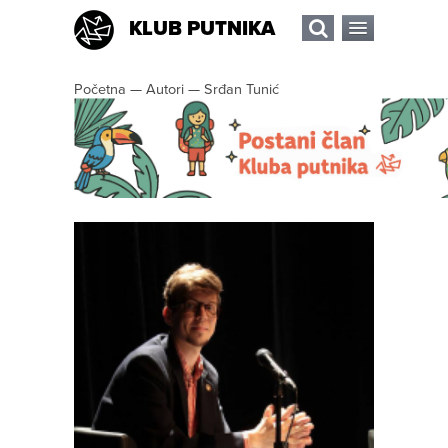
KLUB PUTNIKA
Početna
—
Autori
—
Srđan Tunić