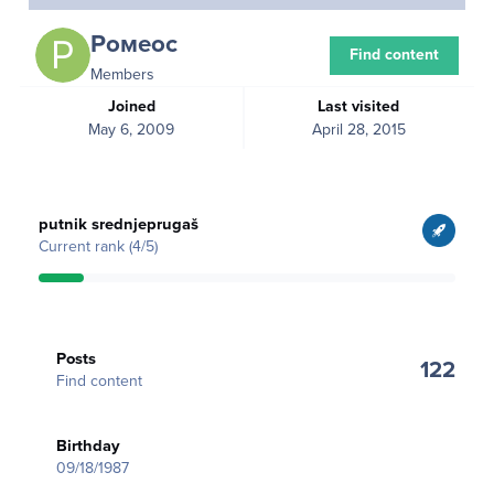
Ромеос
Find content
Members
Joined
Last visited
May 6, 2009
April 28, 2015
View all
putnik srednjeprugaš
Current rank (4/5)
Find content
Posts
122
Find content
Birthday
09/18/1987