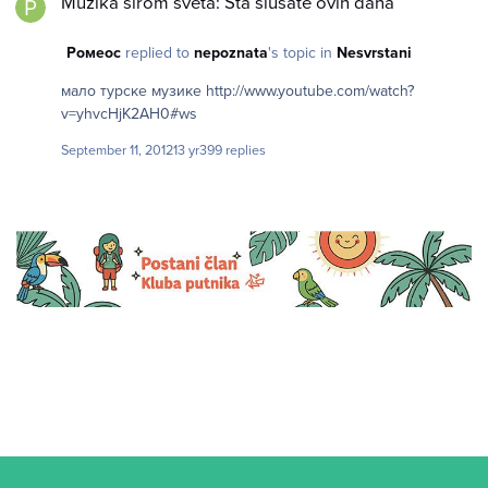
Muzika širom sveta: Šta slušate ovih dana
Ромеос
replied to
nepoznata
's topic in
Nesvrstani
мало турске музике http://www.youtube.com/watch?
v=yhvcHjK2AH0#ws
September 11, 2012
13 yr
399 replies