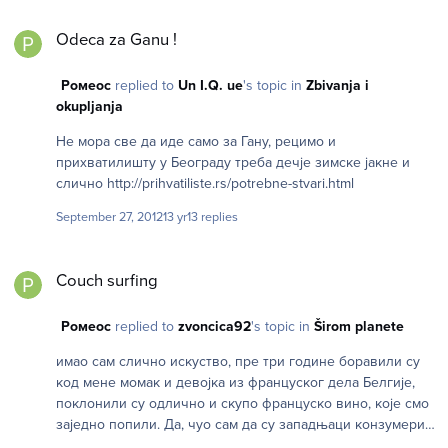
Odeca za Ganu !
Odeca za Ganu !
Ромеос
replied to
Un I.Q. ue
's topic in
Zbivanja i
okupljanja
Не мора све да иде само за Гану, рецимо и
прихватилишту у Београду треба дечје зимске јакне и
слично http://prihvatiliste.rs/potrebne-stvari.html
September 27, 2012
13 yr
13 replies
Couch surfing
Couch surfing
Ромеос
replied to
zvoncica92
's topic in
Širom planete
имао сам слично искуство, пре три године боравили су
код мене момак и девојка из француског дела Белгије,
поклонили су одлично и скупо француско вино, које смо
заједно попили. Да, чуо сам да су западњаци конзумери
итд али срећом "моји" западњаци уопште нису били такви