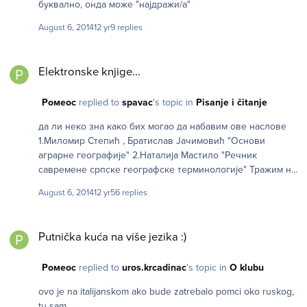
буквално, онда може "најдражи/а"
August 6, 2014
12 yr
9 replies
Elektronske knjige...
Elektronske knjige...
Ромеос
replied to
spavac
's topic in
Pisanje i čitanje
да ли неко зна како бих могао да набавим ове наслове
1.Миломир Степић , Братислав Јачимовић "Основи
аграрне географије" 2.Наталија Мастило "Речник
савремене српске географске терминологије" Тражим на
нету, али за сад без успеха. Ако постоји могућност да се
August 6, 2014
12 yr
56 replies
купи штампано/електронско издање, ту сам.
Putnička kuća na više jezika :)
Putnička kuća na više jezika :)
Ромеос
replied to
uros.krcadinac
's topic in
O klubu
ovo je na italijanskom ako bude zatrebalo pomci oko ruskog,
tu sam