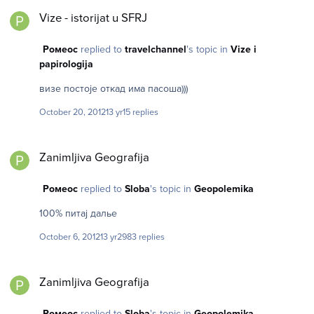
Vize - istorijat u SFRJ
Vize - istorijat u SFRJ
Ромеос
replied to
travelchannel
's topic in
Vize i
papirologija
визе постоjе откад има пасоша)))
October 20, 2012
13 yr
15 replies
Zanimljiva Geografija
Zanimljiva Geografija
Ромеос
replied to
Sloba
's topic in
Geopolemika
100% питаj далье
October 6, 2012
13 yr
2983 replies
Zanimljiva Geografija
Zanimljiva Geografija
Ромеос
replied to
Sloba
's topic in
Geopolemika