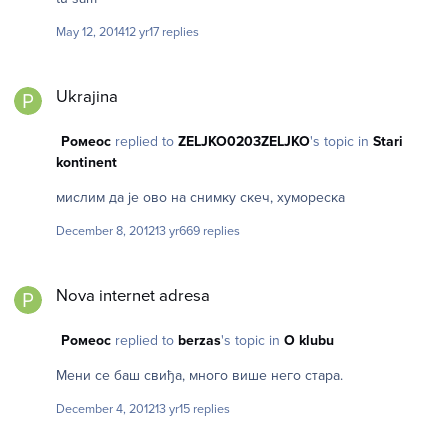
May 12, 2014
12 yr
17 replies
Ukrajina
Ukrajina
Ромеос
replied to
ZELJKO0203ZELJKO
's topic in
Stari
kontinent
мислим да је ово на снимку скеч, хумореска
December 8, 2012
13 yr
669 replies
Nova internet adresa
Nova internet adresa
Ромеос
replied to
berzas
's topic in
O klubu
Мени се баш свиђа, много више него стара.
December 4, 2012
13 yr
15 replies