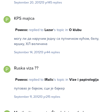
September 20, 2012
13 yr
145 replies
KPS majica
KPS majica
Ромеос
replied to
Lazar
's topic in
O klubu
могу ли да наручим једну са путничком кућом, белу,
мушку, ХЛ величина
September 14, 2012
13 yr
44 replies
Ruska viza ??
Ruska viza ??
Ромеос
replied to
IRalic
's topic in
Vize i papirologija
путовао je баjком, сци jе баjкер
September 11, 2012
13 yr
215 replies
Muzika širom sveta: Šta slušate ovih dana