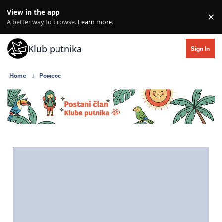
Skip to content
View in the app
×
Di
A better way to browse.
Learn more
.
Klub putnika
Sign In
Home
Ромеос