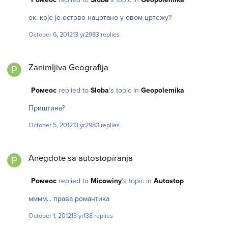
ок. које је острво нацртано у овом цртежу?
October 6, 2012
13 yr
2983 replies
Zanimljiva Geografija
Zanimljiva Geografija
Ромеос
replied to
Sloba
's topic in
Geopolemika
Приштина?
October 5, 2012
13 yr
2983 replies
Anegdote sa autostopiranja
Anegdote sa autostopiranja
Ромеос
replied to
Micowiny
's topic in
Autostop
мммм... права романтика
October 1, 2012
13 yr
138 replies