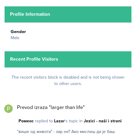
Profile Information
Gender
Male
Recent Profile Visitors
The recent visitors block is disabled and is not being shown
to other users.
Prevod izraza "larger than life"
Prevod izraza "larger than life"
Ромеос
replied to
Lazar
's topic in
Jezici - naši i strani
"више од живота" - зар не? Ако мислиш да је баш