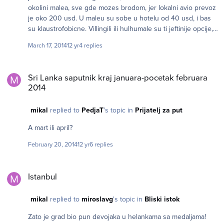
nju vracas (objasnjeno u mailu kojim su zahtevali dopunu
okolini malea, sve gde mozes brodom, jer lokalni avio prevoz
aplikacije). Jedan dan nakon aplikacije su mi trazili dopunu i
je oko 200 usd. U maleu su sobe u hotelu od 40 usd, i bas
vizu su mi odobrili narednog dana. Sve ukupno sa dopunom
su klaustrofobicne. Villingili ili hulhumale su ti jeftinije opcije,
3 dana. Na racunu 400-500e, bukirana samo prva noc. I sken
ostalo su resorti i jako su skupi.
srpske liicne karte sa cipom (ne ocitana, vec obican sken).
March 17, 2014
12 yr
4 replies
Nista potvrde sa posla, nista drugi dokazi. Mozda je pomogao
pasos prilicno saren od raznih viza i pecata.
Sri Lanka saputnik kraj januara-pocetak februara 2014
Sri Lanka saputnik kraj januara-pocetak februara
2014
mikal
replied to
PedjaT
's topic in
Prijatelj za put
A mart ili april?
February 20, 2014
12 yr
6 replies
Istanbul
Istanbul
mikal
replied to
miroslavg
's topic in
Bliski istok
Zato je grad bio pun devojaka u helankama sa medaljama!