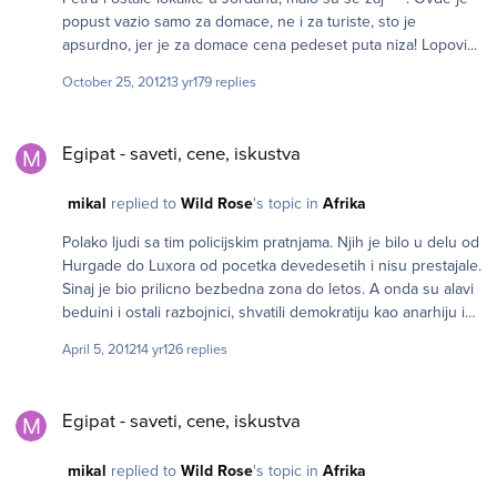
popust vazio samo za domace, ne i za turiste, sto je
apsurdno, jer je za domace cena pedeset puta niza! Lopovi...
October 25, 2012
13 yr
179 replies
Egipat - saveti, cene, iskustva
Egipat - saveti, cene, iskustva
mikal
replied to
Wild Rose
's topic in
Afrika
Polako ljudi sa tim policijskim pratnjama. Njih je bilo u delu od
Hurgade do Luxora od pocetka devedesetih i nisu prestajale.
Sinaj je bio prilicno bezbedna zona do letos. A onda su alavi
beduini i ostali razbojnici, shvatili demokratiju kao anarhiju i
sada ima dosta problema. Deo oko Hurgade, Marse, Sharma, i
April 5, 2012
14 yr
126 replies
ostalih "paket turist" mesta je i dalje prilicno bezbedan, ali su
zato ostali delovi koji su bili interesantni nama nepaket
Egipat - saveti, cene, iskustva
turistima postali rizicni, ili da kazem blaze, komplikovani. Ja
Egipat - saveti, cene, iskustva
sam za vreme revolucije bio na Sinaju par meseci, letos isao
do Kaira i Hurgade i nigde se nisam osecao nesigurno, cak ni
mikal
replied to
Wild Rose
's topic in
Afrika
na tahriru, ali mislim da su se sada stvari malo otele kontroli.