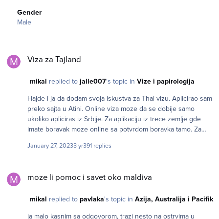
Gender
Male
Viza za Tajland
Viza za Tajland
mikal
replied to
jalle007
's topic in
Vize i papirologija
Hajde i ja da dodam svoja iskustva za Thai vizu. Aplicirao sam
preko sajta u Atini. Online viza moze da se dobije samo
ukoliko apliciras iz Srbije. Za aplikaciju iz trece zemlje gde
imate boravak moze online sa potvrdom boravka tamo. Za
aplikaciiju iz trece zemlje bez boravka, mora u ambasadu. Ja
January 27, 2023
3 yr
391 replies
sam u trecoj zemlji, ali da bih izbegao odlazak u ambasadu
(koja se nalazi u cetvrtoj zemlji...), aplicirao sam preko VPN-a
moze li pomoc i savet oko maldiva
kao iz Srbije. Za placanje nije mogao VPN, pa sam koristio
moze li pomoc i savet oko maldiva
Anydesk i racunar u Srbiji. Mozda to i nije moralo, ali
opreznost pre svega. Najveci problem je bila karta. Priznaju
mikal
replied to
pavlaka
's topic in
Azija, Australija i Pacifik
samo iz Srbije do Tajland. Nije problem sa zadrzavanjima u
putu, ali mora da se vidi da na put kreces iz Srbije i da se u
ja malo kasnim sa odgovorom, trazi nesto na ostrvima u