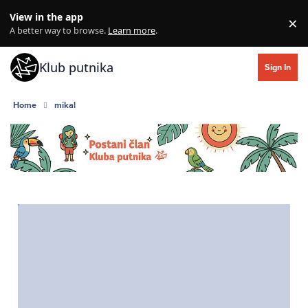
Skip to content
View in the app
×
Di
A better way to browse.
Learn more
.
Klub putnika
Sign In
Home
mikal