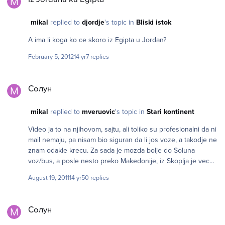
placa ukoliko si u Jordanu proveo duze od 24h. Taksa od
20JOD je na aerodromu i ukljucena je u cenu avio karte
mikal
replied to
djordje
's topic in
Bliski istok
(osim ako je charter, onda placas sam), a 5 JOD je na ostalim
prelazima. Ako prekoracis vizu kazna 1,5JOD dnevno.
A ima li koga ko ce skoro iz Egipta u Jordan?
1JOD=1,1e Valjda je sad jasnije. Jos nesto u vezi Jordana,
Egipta ili Izraela?
February 5, 2012
14 yr
7 replies
Солун
Солун
mikal
replied to
mveruovic
's topic in
Stari kontinent
Video ja to na njihovom, sajtu, ali toliko su profesionalni da ni
mail nemaju, pa nisam bio siguran da li jos voze, a takodje ne
znam odakle krecu. Za sada je mozda bolje do Soluna
voz/bus, a posle nesto preko Makedonije, iz Skoplja je vec
lako. Inace su Grcki sajtovi jeza i uzas, Oni su u 19. veku sto
August 19, 2011
14 yr
50 replies
se interneta tice. Zeleznica, prevoznici, ma sve jeza i uzas.
Da li su bus stanice kao kod nas, jedna, pa odatle svi krecu,
Солун
ili su razbacane po gradu pa zavisno od prevoznika treba da
Солун
trazim.