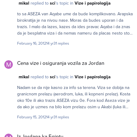
mikal
replied to
sci
's topic in
Vize i papirologija
to sa ASEZA van Aqabe ume da bude komplikovano. Arapska
birokratija je na nivou nase. Moras da budes uporan i da
trazis. I malo da lazes, kazes da ides pravac Aqaba i da znas
da je besplatna viza i da nemas nameru da placas nesto sto
je besplatno. I mene su hteli da izvacare, ali nisam se dao.
February 16, 2012
14 yr
31 replies
Posle 45min ipak je moglo. Inace danas u policiji se lepo
ispricah sa sluzbenikom na srpskom. Bio covek mirovnjak u
Cena vize i osiguranja vozila za Jordan
Vukovaru.
Cena vize i osiguranja vozila za Jordan
mikal
replied to
sci
's topic in
Vize i papirologija
Nadam se da nije kasno za info sa terena. Viza se dobija na
granicnom prelazu (aerodrom, luka, ili kopneni prelaz). Kosta
oko 10e ili ako trazis ASEZA vizu 0e. Fora kod Aseza vize je
da ako je uzmes na bilo kom prelazu osim u Akabi (luka ili
kopneni prelaz sa Izraelom ili S.Arabijom) imas 2 radna dana
February 15, 2012
14 yr
31 replies
(bez petka i subote) da dodjes u Akabu i da se prijavis u
ASEZA ofice. Sve vize vaze 30 dana. Moze da se produzi za
Iz Jordana ka Egiptu
jos 60 dana opet za 0e. Izlazna taksa od 5JOD ili 20JOD se
Iz Jordana ka Egiptu