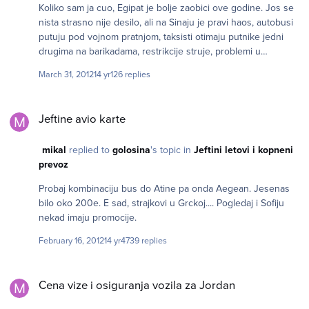
Sto se mene tice, ostavicu obilazak za neku drugu priliku.
Koliko sam ja cuo, Egipat je bolje zaobici ove godine. Jos se
nista strasno nije desilo, ali na Sinaju je pravi haos, autobusi
putuju pod vojnom pratnjom, taksisti otimaju putnike jedni
drugima na barikadama, restrikcije struje, problemi u
snabdevanju, jednom recju rasulo. Ovo je informacija koju
March 31, 2012
14 yr
126 replies
sam dobio od gosta hotela u Akabi u Jordanu, koji je iako je
uplatio odmor u Tabi, odustao i dosao u Jordan. Lepo bi bilo
Jeftine avio karte
da neko sa lica mesta potvrdi ili opovrgne ovo.
Jeftine avio karte
mikal
replied to
golosina
's topic in
Jeftini letovi i kopneni
prevoz
Probaj kombinaciju bus do Atine pa onda Aegean. Jesenas
bilo oko 200e. E sad, strajkovi u Grckoj.... Pogledaj i Sofiju
nekad imaju promocije.
February 16, 2012
14 yr
4739 replies
Cena vize i osiguranja vozila za Jordan
Cena vize i osiguranja vozila za Jordan