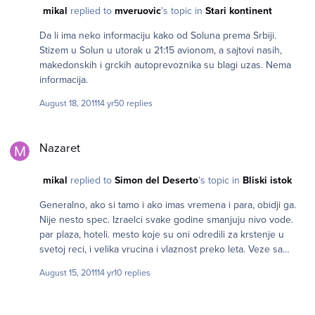
mikal
replied to
mveruovic
's topic in
Stari kontinent
Da li ima neko informaciju kako od Soluna prema Srbiji.
Stizem u Solun u utorak u 21:15 avionom, a sajtovi nasih,
makedonskih i grckih autoprevoznika su blagi uzas. Nema
informacija.
August 18, 2011
14 yr
50 replies
Nazaret
Nazaret
mikal
replied to
Simon del Deserto
's topic in
Bliski istok
Generalno, ako si tamo i ako imas vremena i para, obidji ga.
Nije nesto spec. Izraelci svake godine smanjuju nivo vode.
par plaza, hoteli. mesto koje su oni odredili za krstenje u
svetoj reci, i velika vrucina i vlaznost preko leta. Veze sa
ostatkom zemlje prilicno lose. Ako mozes bolje obidji
August 15, 2011
14 yr
10 replies
golansku visoravan (opet problemi sa prevozom), Cfat, neka
sela gde zive Druzi, eventualno dolinu Jordana (rafting). A da
se uputis specijalno na Kineret (Gal.jezero), mislim da nije