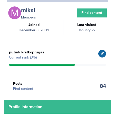
mikal
Find content
Members
Joined
Last visited
December 8, 2009
January 27
View all
putnik kratkoprugaš
Current rank (3/5)
Find content
Posts
84
Find content
Profile Information