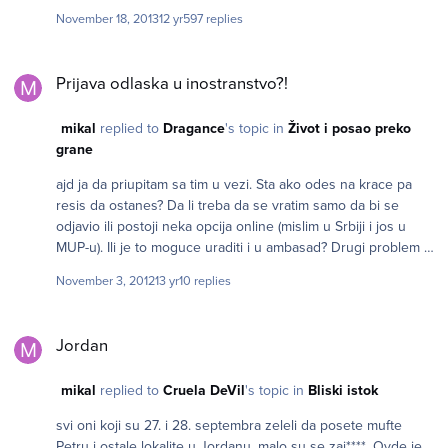
November 18, 2013
12 yr
597 replies
Prijava odlaska u inostranstvo?!
Prijava odlaska u inostranstvo?!
mikal
replied to
Dragance
's topic in
Život i posao preko
grane
ajd ja da priupitam sa tim u vezi. Sta ako odes na krace pa
resis da ostanes? Da li treba da se vratim samo da bi se
odjavio ili postoji neka opcija online (mislim u Srbiji i jos u
MUP-u). Ili je to moguce uraditi i u ambasad? Drugi problem je
kad nema ambasade u zemlji, npr Jordan, a nadlezna je ona
November 3, 2012
13 yr
10 replies
u Siriji.
Jordan
Jordan
mikal
replied to
Cruela DeVil
's topic in
Bliski istok
svi oni koji su 27. i 28. septembra zeleli da posete mufte
Petru i ostale lokalite u Jordanu, malo su se zaj****. Ovde je