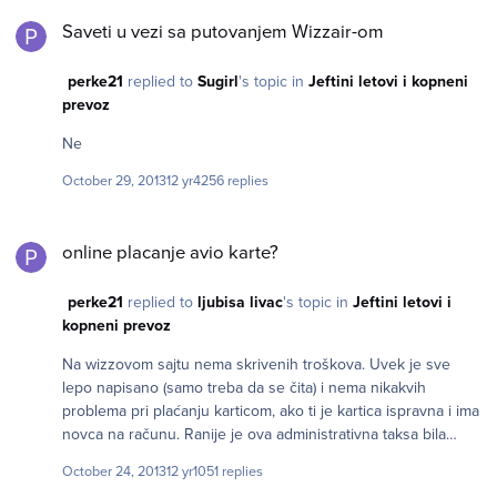
Saveti u vezi sa putovanjem Wizzair-om
Saveti u vezi sa putovanjem Wizzair-om
perke21
replied to
Sugirl
's topic in
Jeftini letovi i kopneni
prevoz
Ne
October 29, 2013
12 yr
4256 replies
online placanje avio karte?
online placanje avio karte?
perke21
replied to
ljubisa livac
's topic in
Jeftini letovi i
kopneni prevoz
Na wizzovom sajtu nema skrivenih troškova. Uvek je sve
lepo napisano (samo treba da se čita) i nema nikakvih
problema pri plaćanju karticom, ako ti je kartica ispravna i ima
novca na računu. Ranije je ova administrativna taksa bila
različita za različite načine plaćanja. Sada je taksa ista za sve
October 24, 2013
12 yr
1051 replies
800 RSD, tako da je najlakši i najbrži način plaćanje karticom.