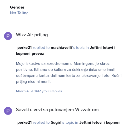
Gender
Not Telling
Wizz Air prtljag
Wizz Air prtljag
perke21
replied to
machiavelli
's topic in
Jeftini letovi i
kopneni prevoz
Moje iskustvo sa aerodromom u Memingenu je skroz
pozitivno. Išli smo do šaltera za čekiranje (iako smo imali
odštampanu kartu), dali nam kartu za ukrcavanje i eto. Ručni
prtljag nisu ni merili.
March 4, 2014
12 yr
533 replies
Saveti u vezi sa putovanjem Wizzair-om
Saveti u vezi sa putovanjem Wizzair-om
perke21
replied to
Sugirl
's topic in
Jeftini letovi i kopneni