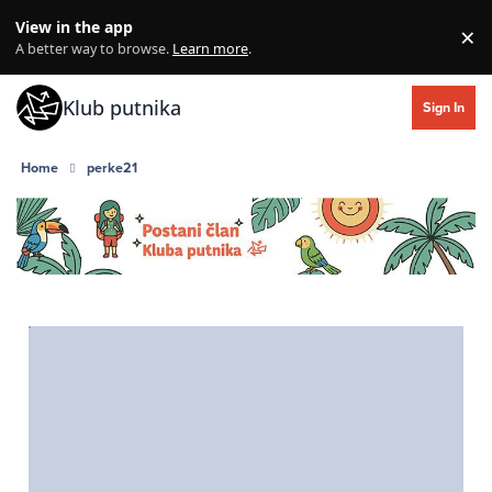
Skip to content
View in the app
×
Di
A better way to browse.
Learn more
.
Klub putnika
Sign In
Home
perke21