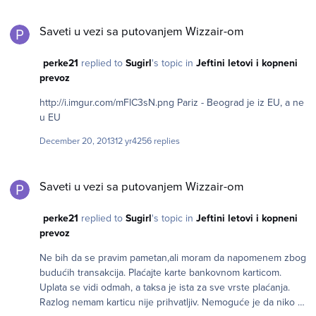
Saveti u vezi sa putovanjem Wizzair-om
Saveti u vezi sa putovanjem Wizzair-om
perke21
replied to
Sugirl
's topic in
Jeftini letovi i kopneni
prevoz
http://i.imgur.com/mFlC3sN.png Pariz - Beograd je iz EU, a ne
u EU
December 20, 2013
12 yr
4256 replies
Saveti u vezi sa putovanjem Wizzair-om
Saveti u vezi sa putovanjem Wizzair-om
perke21
replied to
Sugirl
's topic in
Jeftini letovi i kopneni
prevoz
Ne bih da se pravim pametan,ali moram da napomenem zbog
budućih transakcija. Plaćajte karte bankovnom karticom.
Uplata se vidi odmah, a taksa je ista za sve vrste plaćanja.
Razlog nemam karticu nije prihvatljiv. Nemoguće je da niko u