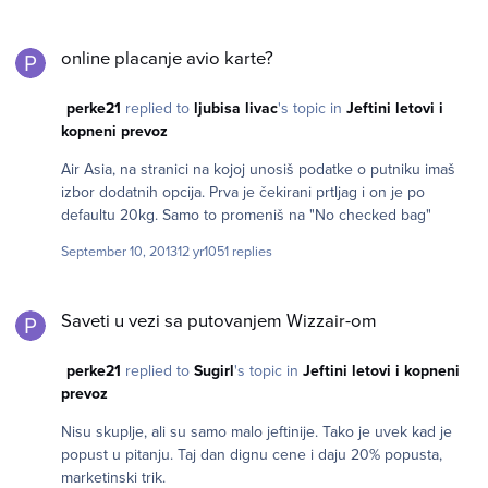
online placanje avio karte?
online placanje avio karte?
perke21
replied to
ljubisa livac
's topic in
Jeftini letovi i
kopneni prevoz
Air Asia, na stranici na kojoj unosiš podatke o putniku imaš
izbor dodatnih opcija. Prva je čekirani prtljag i on je po
defaultu 20kg. Samo to promeniš na "No checked bag"
September 10, 2013
12 yr
1051 replies
Saveti u vezi sa putovanjem Wizzair-om
Saveti u vezi sa putovanjem Wizzair-om
perke21
replied to
Sugirl
's topic in
Jeftini letovi i kopneni
prevoz
Nisu skuplje, ali su samo malo jeftinije. Tako je uvek kad je
popust u pitanju. Taj dan dignu cene i daju 20% popusta,
marketinski trik.