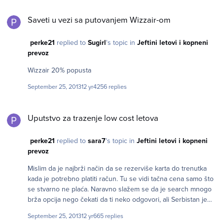
Takođe isplativije je da se plati u dinarima, zato što je kurs na
Saveti u vezi sa putovanjem Wizzair-om
sajtu nepovoljan. Dakle najlakše i naisplativije je platiti
Saveti u vezi sa putovanjem Wizzair-om
karticom koja je vezana za dinarski račun.
perke21
replied to
Sugirl
's topic in
Jeftini letovi i kopneni
prevoz
Wizzair 20% popusta
September 25, 2013
12 yr
4256 replies
Uputstvo za trazenje low cost letova
Uputstvo za trazenje low cost letova
perke21
replied to
sara7
's topic in
Jeftini letovi i kopneni
prevoz
Mislim da je najbrži način da se rezerviše karta do trenutka
kada je potrebno platiti račun. Tu se vidi tačna cena samo što
se stvarno ne plaća. Naravno slažem se da je search mnogo
brža opcija nego čekati da ti neko odgovori, ali Serbistan je
ovo.
September 25, 2013
12 yr
665 replies