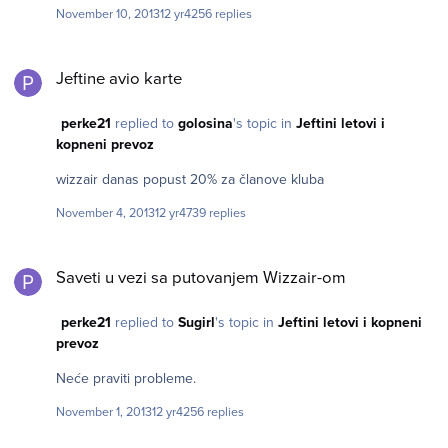
vašem okruženju nema bankovnu karticu. Ovde na forumu
November 10, 2013
12 yr
4256 replies
ima bar tri osobe koje će vam pomoći. Ako lično vi nemate
karticu, nađete nekog ko ima. Uplatite novac na njegov (njen)
Jeftine avio karte
račun što je ekvivalent odlaska u banku, ali nema bankarske
Jeftine avio karte
provizije i nesposobnih bankarskih službenika. Posle samo
lagano kupite kartu.
perke21
replied to
golosina
's topic in
Jeftini letovi i
kopneni prevoz
wizzair danas popust 20% za članove kluba
November 4, 2013
12 yr
4739 replies
Saveti u vezi sa putovanjem Wizzair-om
Saveti u vezi sa putovanjem Wizzair-om
perke21
replied to
Sugirl
's topic in
Jeftini letovi i kopneni
prevoz
Neće praviti probleme.
November 1, 2013
12 yr
4256 replies