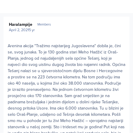
Author stats
Haralampije
Members
April 2, 2021
5 yr
Arenina akcija "Tražimo najstarijeg Jugoslavena" dobila je, čini
se, svog junaka. To je 130 godina stari Meho Hadžić iz Oraš-
Planja, jednog od najudaljenijih sela općine Tešanj, koji je
najveći dio svog uistinu dugog života bio najamni radnik. Općina
Tešanj nalazi se u sjeveroistočnom dijelu Bosne i Hercegovine
a prostire se na 223 četvorna kilometra. Na tom području ima
oko 40 naselja, u kojima živi oko 38.000 stanovnika. Područje
je izrazito prenaseljeno. Na jednom četvornom kilometru živi
prosječno oko 170 stanovnika. Sam grad smješten je na
padinama brežuljaka i jednim dijelom u dolini rijeke Tešanjke,
desnog pritoka Usore. Ima oko 6.000 stanovnika. Tu u blizini je
selo Oraš-Planje, udaljeno od Tešnja desetak kilometara. Pošli
smo mu u pohode jer tu živi Meho Hadžić – vjerojatno najstariji
stanovnik u našoj zemlji. Sto i trideset mu je godina! Put koji nas