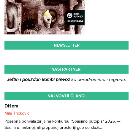
NEWSLETTER
NAŠI PARTNERI
Jeftin i pouzdan kombi prevoz
ka aerodromima i regionu.
NAJNOVIJI ČLANCI
Dišem
Mila Tričković
Posebna pohvala žirija na konkursu "Spasimo putopis" 2026. —
Sedim u malenoj, ali prepunoj prostoriji gde se služi...