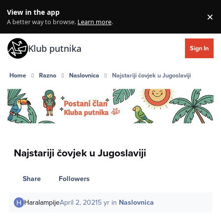
Skip to content
View in the app
×
Di
A better way to browse.
Learn more
.
Klub putnika
Sign In
Home
Razno
Naslovnica
Najstariji čovjek u Jugoslaviji
Najstariji čovjek u Jugoslaviji
Share
Followers
Haralampije
April 2, 2021
5 yr
in
Naslovnica