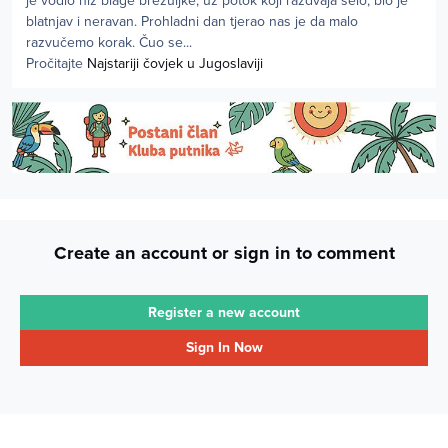
je vodio niz blage brežuljke, uz potok koji razdvaja selo, bio je
blatnjav i neravan. Prohladni dan tjerao nas je da malo
razvučemo korak. Čuo se...
Pročitajte
Najstariji čovjek u Jugoslaviji
Create an account or sign in to comment
Register a new account
Sign In Now