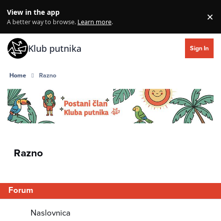
Skip to content
View in the app
×
Di
A better way to browse.
Learn more
.
Klub putnika
Sign In
Home
Razno
Razno
Forum
Naslovnica
Naslovnica