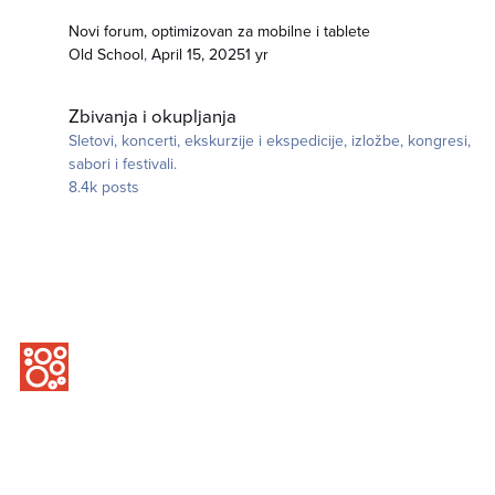
Novi forum, optimizovan za mobilne i tablete
Old School
,
April 15, 2025
1 yr
Zbivanja i okupljanja
Zbivanja i okupljanja
Sletovi, koncerti, ekskurzije i ekspedicije, izložbe, kongresi,
sabori i festivali.
8.4k
posts