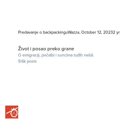
Predavanje o backpackingu
Wazza
,
October 12, 2023
2 yr
Život i posao preko grane
Život i posao preko grane
O emigraciji, pečalbi i suncima tuđih nebâ.
9.6k
posts