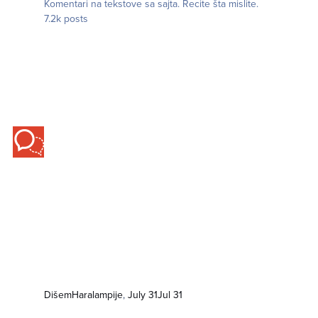
Komentari na tekstove sa sajta. Recite šta mislite.
7.2k
posts
Dišem
Haralampije
,
July 31
Jul 31