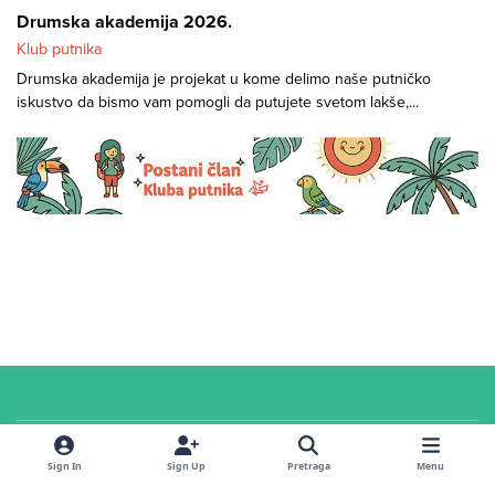
Drumska akademija 2026.
Klub putnika
Drumska akademija je projekat u kome delimo naše putničko
iskustvo da bismo vam pomogli da putujete svetom lakše,...
Cookies
© 2026 Klub putnika. Sva prava zadržana. Sadržaj u
servisnoj
sekciji i na
Sign In
Sign Up
Pretraga
Menu
forumu
dostupan je pod
CC Attribution-ShareAlike 4.0 International