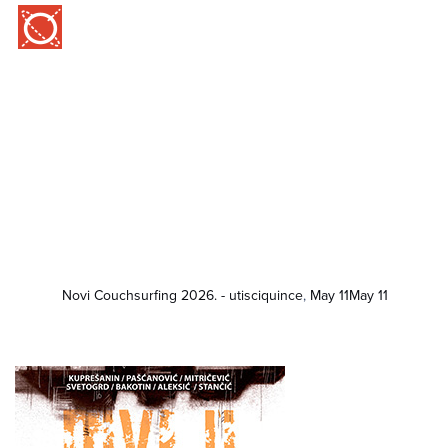
Novi Couchsurfing 2026. - utisci
quince
,
May 11
May 11