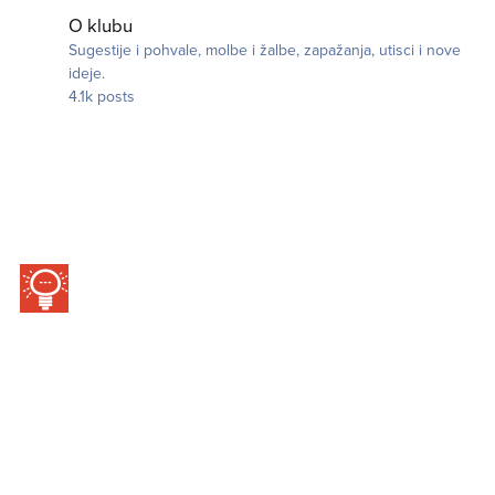
O klubu
O klubu
Sugestije i pohvale, molbe i žalbe, zapažanja, utisci i nove
ideje.
4.1k
posts