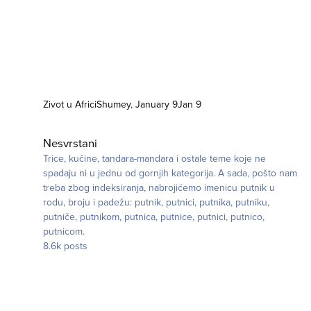
Zivot u Africi
Shumey
,
January 9
Jan 9
Nesvrstani
Nesvrstani
Trice, kučine, tandara-mandara i ostale teme koje ne
spadaju ni u jednu od gornjih kategorija. A sada, pošto nam
treba zbog indeksiranja, nabrojićemo imenicu putnik u
rodu, broju i padežu: putnik, putnici, putnika, putniku,
putniče, putnikom, putnica, putnice, putnici, putnico,
putnicom.
8.6k
posts