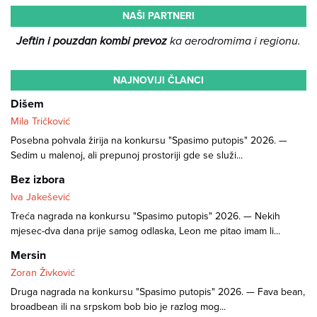
NAŠI PARTNERI
Jeftin i pouzdan kombi prevoz
ka aerodromima i regionu.
NAJNOVIJI ČLANCI
Dišem
Mila Tričković
Posebna pohvala žirija na konkursu "Spasimo putopis" 2026. —
Sedim u malenoj, ali prepunoj prostoriji gde se služi...
Bez izbora
Iva Jakešević
Treća nagrada na konkursu "Spasimo putopis" 2026. — Nekih
mjesec-dva dana prije samog odlaska, Leon me pitao imam li...
Mersin
Zoran Živković
Druga nagrada na konkursu "Spasimo putopis" 2026. — Fava bean,
broadbean ili na srpskom bob bio je razlog mog...