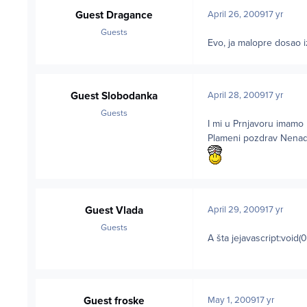
Guest Dragance
April 26, 2009
17 yr
Guests
Evo, ja malopre dosao iz 
Guest Slobodanka
April 28, 2009
17 yr
Guests
I mi u Prnjavoru imamo m
Plameni pozdrav Nenadu 
Guest Vlada
April 29, 2009
17 yr
Guests
A šta jejavascript:void(
Guest froske
May 1, 2009
17 yr