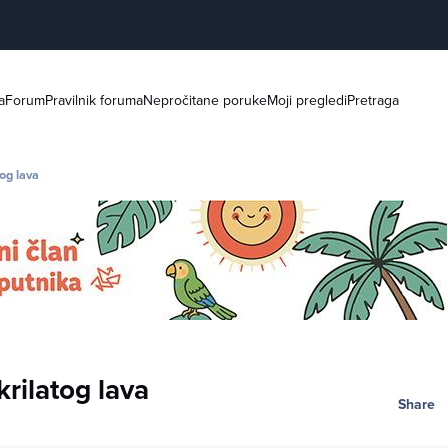
a
Forum
Pravilnik foruma
Nepročitane poruke
Moji pregledi
Pretraga
tog lava
rilatog lava
Share