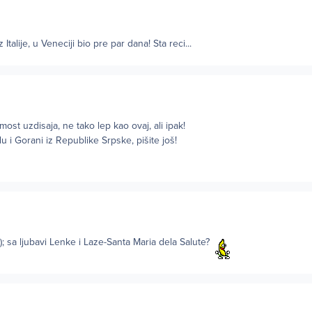
Italije, u Veneciji bio pre par dana! Sta reci...
ost uzdisaja, ne tako lep kao ovaj, ali ipak!
i Gorani iz Republike Srpske, pišite još!
0); sa ljubavi Lenke i Laze-Santa Maria dela Salute?