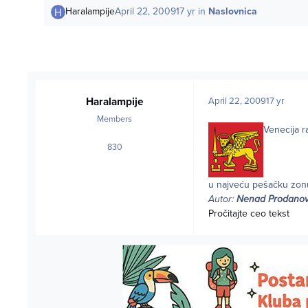
Haralampije
April 22, 2009
17 yr
in
Naslovnica
Haralampije
April 22, 2009
17 yr
Members
Venecija r
830
posts
u najveću pešačku zonu n
Autor:
Nenad Prodanov
Pročitajte ceo tekst