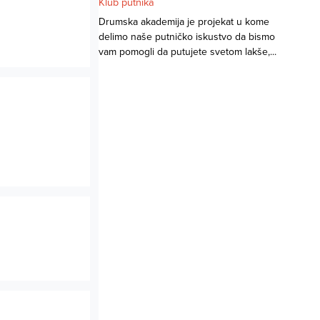
Klub putnika
Drumska akademija je projekat u kome
delimo naše putničko iskustvo da bismo
vam pomogli da putujete svetom lakše,...