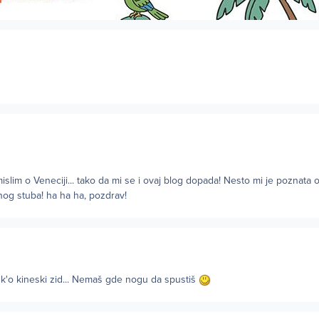
islim o Veneciji... tako da mi se i ovaj blog dopada! Nesto mi je poznata o
nog stuba! ha ha ha, pozdrav!
 k'o kineski zid... Nemaš gde nogu da spustiš