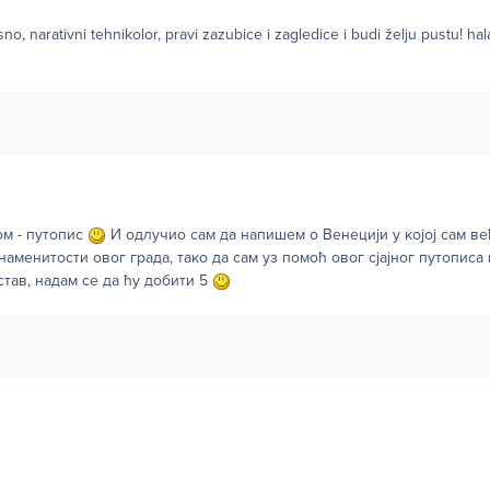
, narativni tehnikolor, pravi zazubice i zagledice i budi želju pustu! hal
ом - путопис
И одлучио сам да напишем о Венецији у којој сам већ
аменитости овог града, тако да сам уз помоћ овог сјајног путописа
став, надам се да ћу добити 5