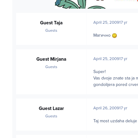
Guest Taja
April 25, 2009
17 yr
Guests
Магично
Guest Mirjana
April 25, 2009
17 yr
Guests
Super!
Vas dvoje znate sta ja m
gondolijera pored crve
Guest Lazar
April 26, 2009
17 yr
Guests
Taj most uzdaha deluje