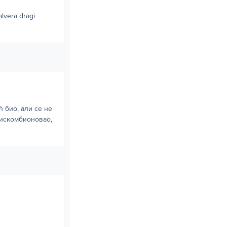
alvera dragi
 био, али се не
 искомбионовао,