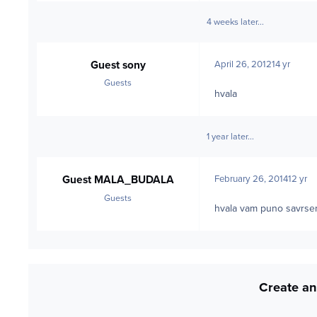
4 weeks later...
Guest sony
April 26, 2012
14 yr
Guests
hvala
1 year later...
Guest MALA_BUDALA
February 26, 2014
12 yr
Guests
hvala vam puno savrse
Create an