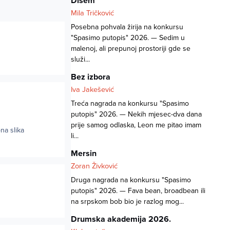
Dišem
Mila Tričković
Posebna pohvala žirija na konkursu
"Spasimo putopis" 2026. — Sedim u
malenoj, ali prepunoj prostoriji gde se
služi...
Bez izbora
Iva Jakešević
Treća nagrada na konkursu "Spasimo
putopis" 2026. — Nekih mjesec-dva dana
prije samog odlaska, Leon me pitao imam
na slika
li...
Mersin
Zoran Živković
Druga nagrada na konkursu "Spasimo
putopis" 2026. — Fava bean, broadbean ili
na srpskom bob bio je razlog mog...
Drumska akademija 2026.