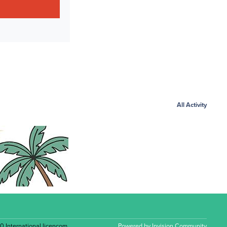
All Activity
.0 International licencom
.
Powered by
Invision Community