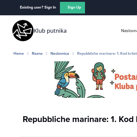
Skip to content
Existing user? Sign In
Sign Up
Klub putnika
Naslovn
Home
Razno
Naslovnica
Repubbliche marinare: 1. Kod krila
Repubbliche marinare: 1. Kod k