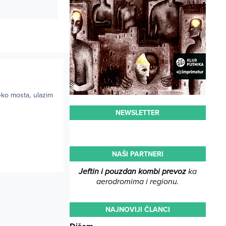
eko mosta, ulazim
NEWSLETTER
NAŠI PARTNERI
Jeftin i pouzdan kombi prevoz
ka
aerodromima i regionu.
NAJNOVIJI ČLANCI