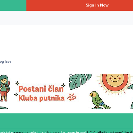
Sign In Now
tog lava
Sadržaj u
servisnoj
sekciji i na
forumu
dostupan je pod
CC Attribution-ShareAlike 4