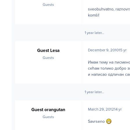
Guests
sveobuhvatno, raznovrsno
komši!
1 year later...
Guest Lesa
December 9, 2010
15 yr
Guests
Имам тему на писмен
сећам толико добро зн
и написао одличан са
1 year later...
Guest orangutan
March 29, 2012
14 yr
Guests
Savrseno