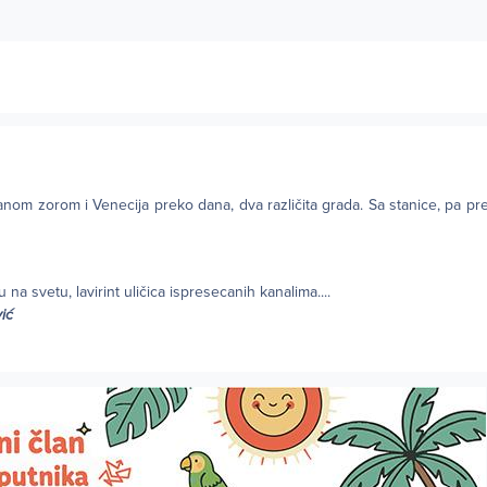
anom zorom i Venecija preko dana, dva različita grada. Sa stanice, pa pr
a svetu, lavirint uličica ispresecanih kanalima....
ić