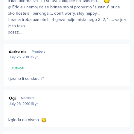
a kao alternativa - tu su uvek klupice na Taksimu.....
@ Eddie / nemoj da se brines sto si propustio "sustinu" price
oko hostela i parkinga..... don't worry, stay happy....
i, nama treba pametnih, 4 glave bolje misle nego 3, 2, 1...... valjda
je to tako.....
pozzz....
Author stats
darko nis
Members
July 26, 2010
16 yr
AUTHOR
i jesmo li se skucili?
Author stats
Ogi
Members
July 26, 2010
16 yr
Izgleda da nismo