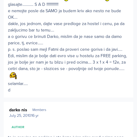
glasajte............ S A D !!!!!!!!!!!!!
e nemojte posle da SAMO ja budem kriv ako nesto ne bude
OK....
dakle, jos jednom, dajte vase predloge za hostel i cenu, pa da
zakljucimo bar tu temu....
a o gorivu ce brinuti Darko, mislim da je nase samo da damo
parice, tj, evrice......
p. s. poslao sam mejl Fatmi da proveri cene goriva i da javi.....
Edi, mislim da je bolje dati evro vise u hostelu za FREE parking,
jos je bolje jer nam je tu blizu i pred ocima.... 3 x 1 x 4 = 12e, za
cetiri dana, sto je - slozices se - povoljnije od tvoje ponude......
selamlar.....
d
Author stats
darko nis
Members
July 25, 2010
16 yr
AUTHOR