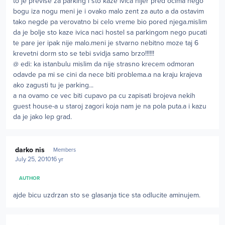
to je previse za parking i sto kaze ivica nijer pred ocima nego
bogu iza nogu meni je i ovako malo zent za auto a da ostavim
tako negde pa verovatno bi celo vreme bio pored njega.mislim
da je bolje sto kaze ivica naci hostel sa parkingom nego pucati
te pare jer ipak nije malo.meni je stvarno nebitno moze taj 6
krevetni dorm sto se tebi svidja samo brzo!!!!!!
@ edi: ka istanbulu mislim da nije strasno krecem odmoran
odavde pa mi se cini da nece biti problema.a na kraju krajeva
ako zagusti tu je parking...
a na ovamo ce vec biti cupavo pa cu zapisati brojeva nekih
guest house-a u staroj zagori koja nam je na pola puta.a i kazu
da je jako lep grad.
Author stats
darko nis
Members
July 25, 2010
16 yr
AUTHOR
ajde bicu uzdrzan sto se glasanja tice sta odlucite aminujem.
Author stats