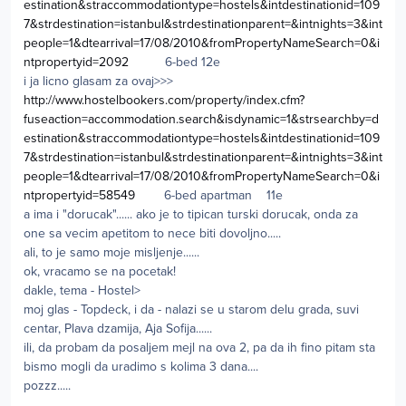
estination&straccommodationtype=hostels&intdestinationid=109
7&strdestination=istanbul&strdestinationparent=&intnights=3&int
people=1&dtearrival=17/08/2010&fromPropertyNameSearch=0&i
ntpropertyid=2092
6-bed 12e
i ja licno glasam za ovaj>>>
http://www.hostelbookers.com/property/index.cfm?
fuseaction=accommodation.search&isdynamic=1&strsearchby=d
estination&straccommodationtype=hostels&intdestinationid=109
7&strdestination=istanbul&strdestinationparent=&intnights=3&int
people=1&dtearrival=17/08/2010&fromPropertyNameSearch=0&i
ntpropertyid=58549
6-bed apartman 11e
a ima i "dorucak"...... ako je to tipican turski dorucak, onda za
one sa vecim apetitom to nece biti dovoljno.....
ali, to je samo moje misljenje......
ok, vracamo se na pocetak!
dakle, tema - Hostel>
moj glas - Topdeck, i da - nalazi se u starom delu grada, suvi
centar, Plava dzamija, Aja Sofija......
ili, da probam da posaljem mejl na ova 2, pa da ih fino pitam sta
bismo mogli da uradimo s kolima 3 dana....
pozzz.....