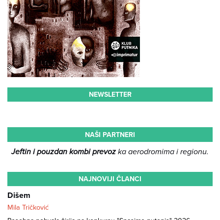
NEWSLETTER
NAŠI PARTNERI
Jeftin i pouzdan kombi prevoz
ka aerodromima i regionu.
NAJNOVIJI ČLANCI
Dišem
Mila Tričković