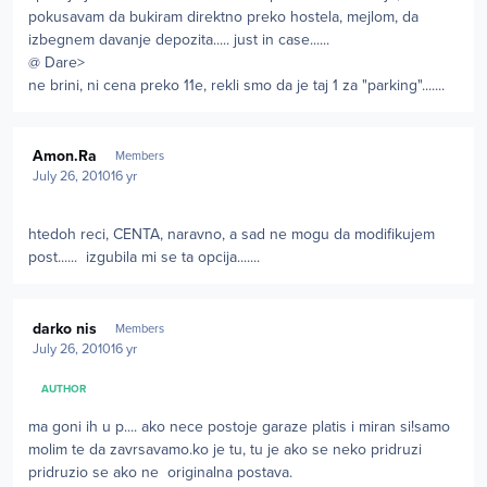
pokusavam da bukiram direktno preko hostela, mejlom, da
izbegnem davanje depozita..... just in case......
@ Dare>
ne brini, ni cena preko 11e, rekli smo da je taj 1 za "parking".......
Author stats
Amon.Ra
Members
July 26, 2010
16 yr
htedoh reci, CENTA, naravno, a sad ne mogu da modifikujem
post...... izgubila mi se ta opcija.......
Author stats
darko nis
Members
July 26, 2010
16 yr
AUTHOR
ma goni ih u p.... ako nece postoje garaze platis i miran si!samo
molim te da zavrsavamo.ko je tu, tu je ako se neko pridruzi
pridruzio se ako ne originalna postava.