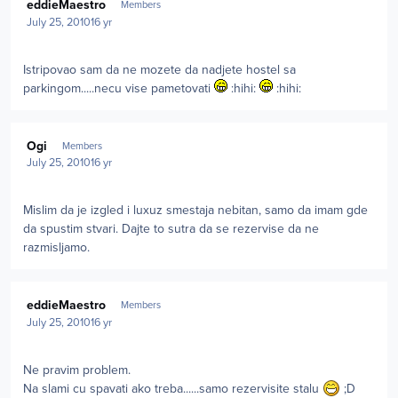
eddieMaestro
Members
July 25, 2010
16 yr
Istripovao sam da ne mozete da nadjete hostel sa
parkingom.....necu vise pametovati
:hihi:
:hihi:
Author stats
Ogi
Members
July 25, 2010
16 yr
Mislim da je izgled i luxuz smestaja nebitan, samo da imam gde
da spustim stvari. Dajte to sutra da se rezervise da ne
razmisljamo.
Author stats
eddieMaestro
Members
July 25, 2010
16 yr
Ne pravim problem.
Na slami cu spavati ako treba......samo rezervisite stalu
;D