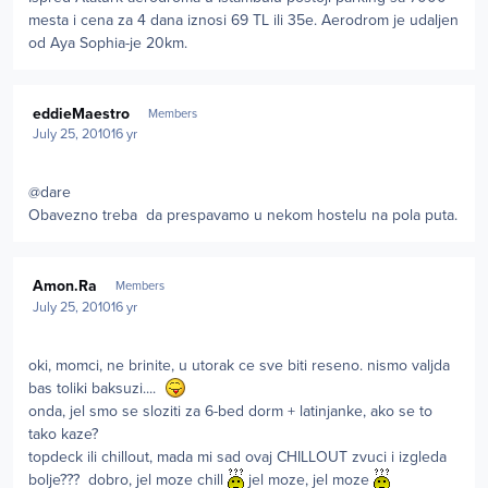
mesta i cena za 4 dana iznosi 69 TL ili 35e. Aerodrom je udaljen
od Aya Sophia-je 20km.
Author stats
eddieMaestro
Members
July 25, 2010
16 yr
@dare
Obavezno treba da prespavamo u nekom hostelu na pola puta.
Author stats
Amon.Ra
Members
July 25, 2010
16 yr
oki, momci, ne brinite, u utorak ce sve biti reseno. nismo valjda
bas toliki baksuzi....
onda, jel smo se sloziti za 6-bed dorm + latinjanke, ako se to
tako kaze?
topdeck ili chillout, mada mi sad ovaj CHILLOUT zvuci i izgleda
bolje??? dobro, jel moze chill
jel moze, jel moze