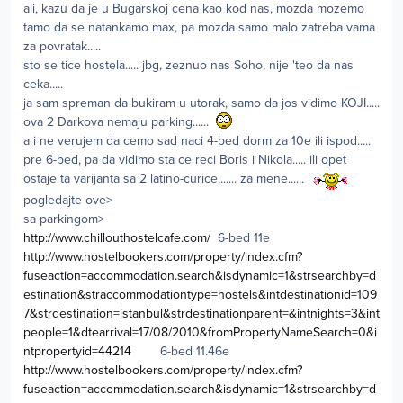
ali, kazu da je u Bugarskoj cena kao kod nas, mozda mozemo
tamo da se natankamo max, pa mozda samo malo zatreba vama
za povratak.....
sto se tice hostela..... jbg, zeznuo nas Soho, nije 'teo da nas
ceka.....
ja sam spreman da bukiram u utorak, samo da jos vidimo KOJI.....
ova 2 Darkova nemaju parking......
a i ne verujem da cemo sad naci 4-bed dorm za 10e ili ispod.....
pre 6-bed, pa da vidimo sta ce reci Boris i Nikola..... ili opet
ostaje ta varijanta sa 2 latino-curice....... za mene......
pogledajte ove>
sa parkingom>
http://www.chillouthostelcafe.com/
6-bed 11e
http://www.hostelbookers.com/property/index.cfm?
fuseaction=accommodation.search&isdynamic=1&strsearchby=d
estination&straccommodationtype=hostels&intdestinationid=109
7&strdestination=istanbul&strdestinationparent=&intnights=3&int
people=1&dtearrival=17/08/2010&fromPropertyNameSearch=0&i
ntpropertyid=44214
6-bed 11.46e
http://www.hostelbookers.com/property/index.cfm?
fuseaction=accommodation.search&isdynamic=1&strsearchby=d