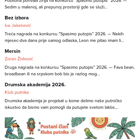
Posebna pohvala žirija na konkursu "Spasimo putopis" 2026. —
Sedim u malenoj, ali prepunoj prostoriji gde se služi...
Bez izbora
Iva Jakešević
Treća nagrada na konkursu "Spasimo putopis" 2026. — Nekih
mjesec-dva dana prije samog odlaska, Leon me pitao imam li...
Mersin
Zoran Živković
Druga nagrada na konkursu "Spasimo putopis" 2026. — Fava bean,
broadbean ili na srpskom bob bio je razlog mog...
Drumska akademija 2026.
Klub putnika
Drumska akademija je projekat u kome delimo naše putničko
iskustvo da bismo vam pomogli da putujete svetom lakše,...