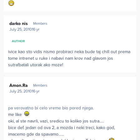
Author stats
darko nis
Members
July 25, 2010
16 yr
AUTHOR
ivice kao sto vidis nismo probiraci neka bude taj chill out prema
tome intrenet u ruke i nabavi nam krov nad glavom jos
sutra!batali utorak ako moze!
Author stats
Amon.Ra
Members
July 25, 2010
16 yr
pa verovatno bi celo vreme bio pored njega.
me like
oki, al ste navrli, vazi, sredicu to koliko jos sutra.....
bice def. jedan od ova 2, a mozda i neki treci, kako god,
imacemo gde da spavamo......