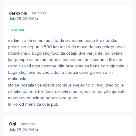
Author stats
darko nis
Members
July 25, 2010
16 yr
AUTHOR
nadam se da cemo moci to da izvedemo.posto kroz tursku
prolazimo nepunih 500 km tesko da moze da nas pokrpi boca
natankana u bugarskoj.tako da ostaju dve varijante: da lovimo
lpg pumpe sa nekom normalnom cenom po istanbulu ili da tu
deonicu kad nam nestane plin prodjemo sa benzinom sipanim u
bugarskoj.tocemo vec videti u hodu.a cene goriva su im
drakonske!
sto se hostala tice apsolutno mi je svejedno a i tvoj predlog je
ok tako da nebi bilo lose da svima posaljes mail po pitanju auta i
nekog eventualnog popusta za grupu.
toliko od mena za ovaj put.
Author stats
Ogi
Members
July 25, 2010
16 yr