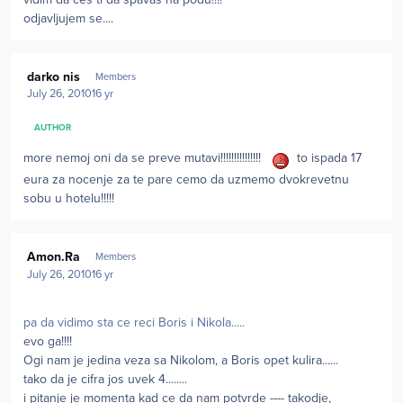
odjavljujem se....
Author stats
darko nis
Members
July 26, 2010
16 yr
AUTHOR
more nemoj oni da se preve mutavi!!!!!!!!!!!!!!!
to ispada 17
eura za nocenje za te pare cemo da uzmemo dvokrevetnu
sobu u hotelu!!!!!
Author stats
Amon.Ra
Members
July 26, 2010
16 yr
pa da vidimo sta ce reci Boris i Nikola.....
evo ga!!!!
Ogi nam je jedina veza sa Nikolom, a Boris opet kulira......
tako da je cifra jos uvek 4........
i pitanje je momenta kad ce da nam potvrde ---- takodje,