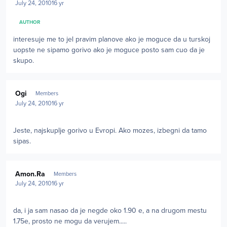
July 24, 2010
16 yr
AUTHOR
interesuje me to jel pravim planove ako je moguce da u turskoj
uopste ne sipamo gorivo ako je moguce posto sam cuo da je
skupo.
Author stats
Ogi
Members
July 24, 2010
16 yr
Jeste, najskuplje gorivo u Evropi. Ako mozes, izbegni da tamo
sipas.
Author stats
Amon.Ra
Members
July 24, 2010
16 yr
da, i ja sam nasao da je negde oko 1.90 e, a na drugom mestu
1.75e, prosto ne mogu da verujem.....