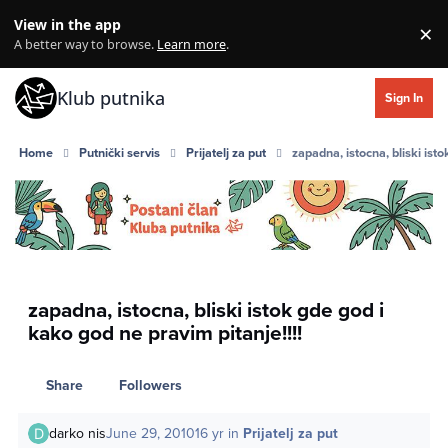
Skip to content
View in the app
×
Di
A better way to browse.
Learn more
.
Klub putnika
Sign In
Home
Putnički servis
Prijatelj za put
zapadna, istocna, bliski isto
zapadna, istocna, bliski istok gde god i
kako god ne pravim pitanje!!!!
Share
Followers
darko nis
June 29, 2010
16 yr
in
Prijatelj za put