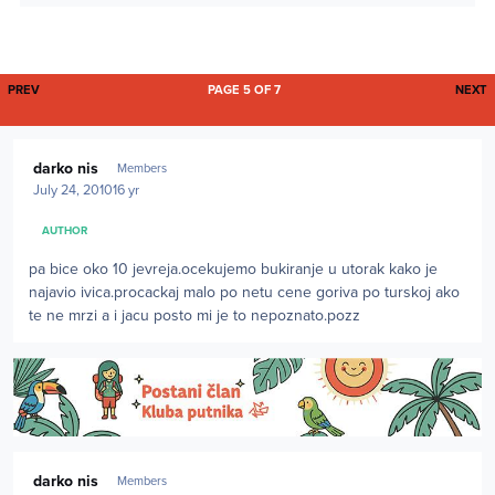
FIRST PAGE
L
PREV
PAGE 5 OF 7
NEXT
Author stats
darko nis
Members
July 24, 2010
16 yr
AUTHOR
pa bice oko 10 jevreja.ocekujemo bukiranje u utorak kako je
najavio ivica.procackaj malo po netu cene goriva po turskoj ako
te ne mrzi a i jacu posto mi je to nepoznato.pozz
Author stats
darko nis
Members