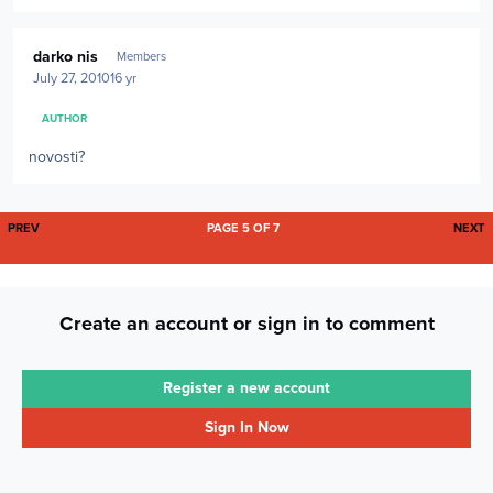
Author stats
darko nis
Members
July 27, 2010
16 yr
AUTHOR
novosti?
FIRST PAGE
L
PREV
PAGE 5 OF 7
NEXT
Create an account or sign in to comment
Register a new account
Sign In Now