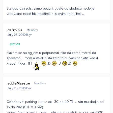
Sta god da radis, samo pozuri, posto do sledece nedelje
verovatno nece biti mestima ni u ovim hostelima...
Author stats
darko nis
Members
July 25, 2010
16 yr
AUTHOR
slazem se sa ogijem u potpunosti.tako da cemo morati da
spavamo u mom auta.ali nista zato to cu vam naplatiti kao 4
krevetni dorm!!!!!
;D
;D
;D
Author stats
eddieMaestro
Members
July 25, 2010
16 yr
Celodnevni parking kosta od 30 do 40 TL......sto mu dodje od
15 do 20e (1 TL = 0.51e).
Ispred Ataturk aerodroma u Istambulu postoji parking sa 7000