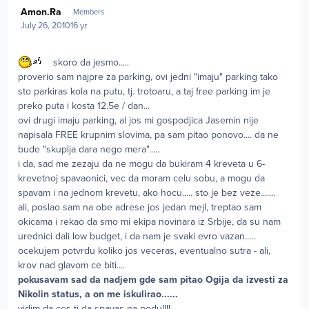
Author stats
Amon.Ra
Members
July 26, 2010
16 yr
skoro da jesmo.....
proverio sam najpre za parking, ovi jedni "imaju" parking tako
sto parkiras kola na putu, tj. trotoaru, a taj free parking im je
preko puta i kosta 12.5e / dan...
ovi drugi imaju parking, al jos mi gospodjica Jasemin nije
napisala FREE krupnim slovima, pa sam pitao ponovo.... da ne
bude "skuplja dara nego mera".....
i da, sad me zezaju da ne mogu da bukiram 4 kreveta u 6-
krevetnoj spavaonici, vec da moram celu sobu, a mogu da
spavam i na jednom krevetu, ako hocu..... sto je bez veze.......
ali, poslao sam na obe adrese jos jedan mejl, treptao sam
okicama i rekao da smo mi ekipa novinara iz Srbije, da su nam
urednici dali low budget, i da nam je svaki evro vazan.....
ocekujem potvrdu koliko jos veceras, eventualno sutra - ali,
krov nad glavom ce biti....
pokusavam sad da nadjem gde sam pitao Ogija da izvesti za
Nikolin status, a on me iskulirao......
vidim da ces ti da spavas na podu!!!!