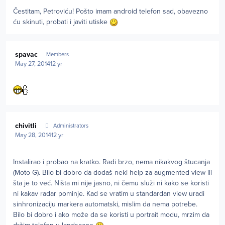
Čestitam, Petroviću! Pošto imam android telefon sad, obavezno
ću skinuti, probati i javiti utiske
Author stats
spavac
Members
May 27, 2014
12 yr
Author stats
chivitli
Administrators
May 28, 2014
12 yr
Instalirao i probao na kratko. Radi brzo, nema nikakvog štucanja
(Moto G). Bilo bi dobro da dodaš neki help za augmented view ili
šta je to već. Ništa mi nije jasno, ni čemu služi ni kako se koristi
ni kakav radar pominje. Kad se vratim u standardan view uradi
sinhronizaciju markera automatski, mislim da nema potrebe.
Bilo bi dobro i ako može da se koristi u portrait modu, mrzim da