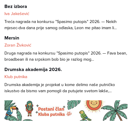
Bez izbora
Iva Jakešević
Treća nagrada na konkursu "Spasimo putopis" 2026. — Nekih
mjesec-dva dana prije samog odlaska, Leon me pitao imam li...
Mersin
Zoran Živković
Druga nagrada na konkursu "Spasimo putopis" 2026. — Fava bean,
broadbean ili na srpskom bob bio je razlog mog...
Drumska akademija 2026.
Klub putnika
Drumska akademija je projekat u kome delimo naše putničko
iskustvo da bismo vam pomogli da putujete svetom lakše,...