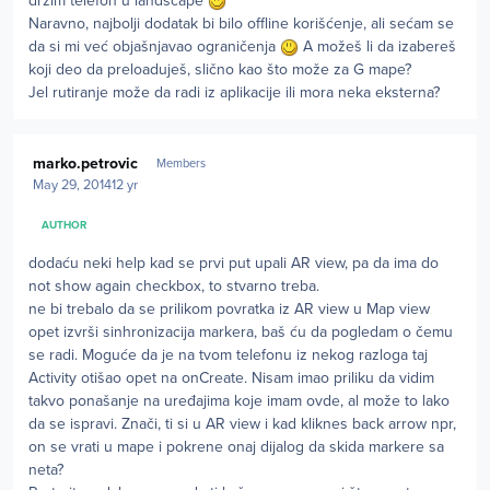
držim telefon u landscape
Naravno, najbolji dodatak bi bilo offline korišćenje, ali sećam se
da si mi već objašnjavao ograničenja
A možeš li da izabereš
koji deo da preloaduješ, slično kao što može za G mape?
Jel rutiranje može da radi iz aplikacije ili mora neka eksterna?
Author stats
marko.petrovic
Members
May 29, 2014
12 yr
AUTHOR
dodaću neki help kad se prvi put upali AR view, pa da ima do
not show again checkbox, to stvarno treba.
ne bi trebalo da se prilikom povratka iz AR view u Map view
opet izvrši sinhronizacija markera, baš ću da pogledam o čemu
se radi. Moguće da je na tvom telefonu iz nekog razloga taj
Activity otišao opet na onCreate. Nisam imao priliku da vidim
takvo ponašanje na uređajima koje imam ovde, al može to lako
da se ispravi. Znači, ti si u AR view i kad kliknes back arrow npr,
on se vrati u mape i pokrene onaj dijalog da skida markere sa
neta?