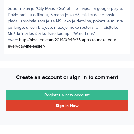
Super mapa je "City Maps 2Go" offline maps, na google play-u.
Dakle radi i u offline-u, 5 mapa je za dž, mislim da se posle
plaća. Isprobala sam je za NS, jako je detaljna, pokazuje mi sve
parkinge, ulice i brojeve, muzeje, neke restorane i ho(s)tele.
Možda ima još šta korisno kao npr. "Word Lens"
ovde:
http://blog.ted.com/2014/09/19/25-apps-to-make-your-
everyday-life-easier/
Create an account or sign in to comment
Register a new account
Sign In Now