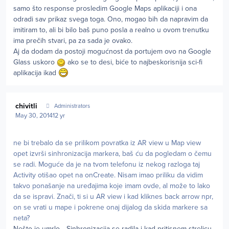
samo što response prosledim Google Maps aplikaciji i ona
odradi sav prikaz svega toga. Ono, mogao bih da napravim da
imitiram to, ali bi bilo baš puno posla a realno u ovom trenutku
ima prečih stvari, pa za sada je ovako.
Aj da dodam da postoji mogućnost da portujem ovo na Google
Glass uskoro
ako se to desi, biće to najbeskorisnija sci-fi
aplikacija ikad
Author stats
chivitli
Administrators
May 30, 2014
12 yr
ne bi trebalo da se prilikom povratka iz AR view u Map view
opet izvrši sinhronizacija markera, baš ću da pogledam o čemu
se radi. Moguće da je na tvom telefonu iz nekog razloga taj
Activity otišao opet na onCreate. Nisam imao priliku da vidim
takvo ponašanje na uređajima koje imam ovde, al može to lako
da se ispravi. Znači, ti si u AR view i kad kliknes back arrow npr,
on se vrati u mape i pokrene onaj dijalog da skida markere sa
neta?
Nešto je umrlo... Sinhronizacija se radila i kad pritisnem strelicu