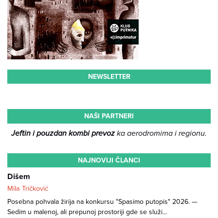
NEWSLETTER
NAŠI PARTNERI
Jeftin i pouzdan kombi prevoz
ka aerodromima i regionu.
NAJNOVIJI ČLANCI
Dišem
Mila Tričković
Posebna pohvala žirija na konkursu "Spasimo putopis" 2026. —
Sedim u malenoj, ali prepunoj prostoriji gde se služi...