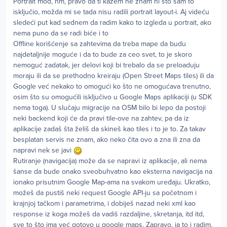
Portrait mod, hm, pravo da ti kažem ne znam ni što sam to
isključio, možda mi se tada nisu radili portrait layout-i. Aj videću
sledeći put kad sednem da radim kako to izgleda u portrait, ako
nema puno da se radi biće i to
Offline korišćenje sa zahtevima da treba mape da budu
najdetaljnije moguće i da to bude za ceo svet, to je skoro
nemoguć zadatak, jer delovi koji bi trebalo da se preloaduju
moraju ili da se prethodno kreiraju (Open Street Maps tiles) ili da
Google već nekako to omogući ko što ne omogućava trenutno,
osim što su omogućili isključivo u Google Maps aplikaciji (u SDK
nema toga). U slučaju migracije na OSM bilo bi lepo da postoji
neki backend koji će da pravi tile-ove na zahtev, pa da iz
aplikacije zadaš šta želiš da skineš kao tiles i to je to. Za takav
besplatan servis ne znam, ako neko čita ovo a zna ili zna da
napravi nek se javi
Rutiranje (navigacija) može da se napravi iz aplikacije, ali nema
šanse da bude onako sveobuhvatno kao eksterna navigacija na
ionako prisutnim Google Map-ama na svakom uređaju. Ukratko,
možeš da pustiš neki request Google API-ju sa početnom i
krajnjoj tačkom i parametrima, i dobiješ nazad neki xml kao
response iz koga možeš da vadiš razdaljine, skretanja, itd itd,
sve to što ima već gotovo u google maps. Zapravo, ja to i radim,