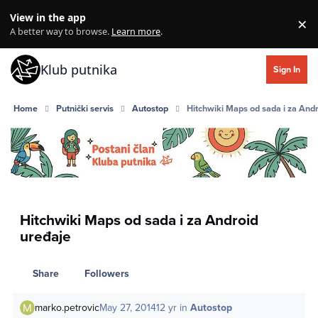
Skip to content
View in the app
×
Di
A better way to browse.
Learn more
.
Klub putnika
Sign In
Home
Putnički servis
Autostop
Hitchwiki Maps od sada i za And
Hitchwiki Maps od sada i za Android
uređaje
Share
Followers
marko.petrovic
May 27, 2014
12 yr
in
Autostop