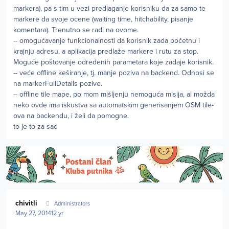
markera), pa s tim u vezi predlaganje korisniku da za samo te
markere da svoje ocene (waiting time, hitchability, pisanje
komentara). Trenutno se radi na ovome.
-- omogućavanje funkcionalnosti da korisnik zada početnu i
krajnju adresu, a aplikacija predlaže markere i rutu za stop.
Moguće poštovanje određenih parametara koje zadaje korisnik.
-- veće offline keširanje, tj. manje poziva na backend. Odnosi se
na markerFullDetails pozive.
-- offline tile mape, po mom mišljenju nemoguća misija, al možda
neko ovde ima iskustva sa automatskim generisanjem OSM tile-
ova na backendu, i želi da pomogne.
to je to za sad
Author stats
chivitli
Administrators
May 27, 2014
12 yr