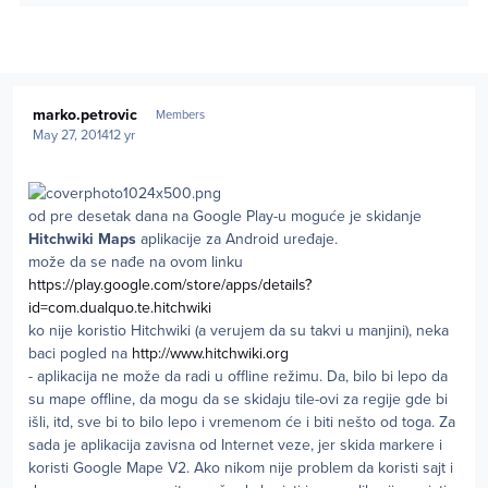
Author stats
marko.petrovic
Members
May 27, 2014
12 yr
od pre desetak dana na Google Play-u moguće je skidanje
Hitchwiki Maps
aplikacije za Android uređaje.
može da se nađe na ovom linku
https://play.google.com/store/apps/details?
id=com.dualquo.te.hitchwiki
ko nije koristio Hitchwiki (a verujem da su takvi u manjini), neka
baci pogled na
http://www.hitchwiki.org
- aplikacija ne može da radi u offline režimu. Da, bilo bi lepo da
su mape offline, da mogu da se skidaju tile-ovi za regije gde bi
išli, itd, sve bi to bilo lepo i vremenom će i biti nešto od toga. Za
sada je aplikacija zavisna od Internet veze, jer skida markere i
koristi Google Mape V2. Ako nikom nije problem da koristi sajt i