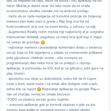
deo sa mapama na sajtu, može da koristi i ovu aplikaciju na isti
način. Možda je dobra stvar što lako može da se urade
screenshotovi ukoliko nemate net na android uređaju.
- može da se zada navigacija od trenutne pozicije do željenog
markera (npr, kako izaći iz grada..). Nije bog zna šta od
funkcionalnosti, al je sve na istom mestu, u odnosu na sajt.
- Augmented Reality režim možda nije najkorisniji al je svejedno
interesantan dodatak, pogotovo za manji broj ljudi koji ni mape
ne umeju da pročitaju
- rejtovanje markera i postavljanje komentara dolazi u sledećoj
verziji, koja će biti objavljena u skladu sa vremenskim prilikama
(više pljuskova i hladnije vreme - više vremena za
programiranje). Ako neko hoće da se priključi u razvoju
aplikacije, ili portovanju na iOS, kod je na github-u, piše gore na
play stranici.
- apsolutno sve ideje su dobrodošle, voleo bih da ih čujem
ovde u temi, mada može i na email. Ako dobijete neki crash,
odma klik na report
Rejtovanje aplikacije na google Play-u
nije od značaja, nemoj se cimate bezveze.
-TODO za sledeće verzije grubo izgleda:
-- svesnost aplikacije gde je korisnik stopirao a gde ne (na
osnovu toga koliko je vremena proveo u bliskoj okolini