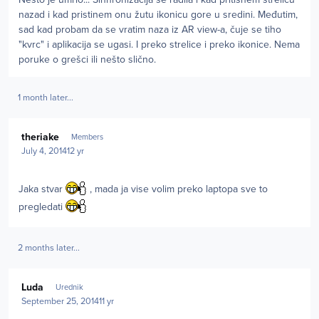
nazad i kad pristinem onu žutu ikonicu gore u sredini. Međutim,
sad kad probam da se vratim naza iz AR view-a, čuje se tiho
"kvrc" i aplikacija se ugasi. I preko strelice i preko ikonice. Nema
poruke o grešci ili nešto slično.
1 month later...
Author stats
theriake
Members
July 4, 2014
12 yr
Jaka stvar
, mada ja vise volim preko laptopa sve to
pregledati
2 months later...
Author stats
Luda
Urednik
September 25, 2014
11 yr