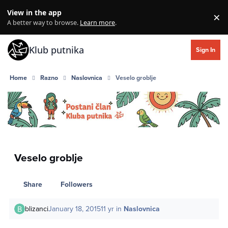
Skip to content
View in the app
×
Di
A better way to browse.
Learn more
.
Klub putnika
Sign In
Home
Razno
Naslovnica
Veselo groblje
Veselo groblje
Share
Followers
blizanci
January 18, 2015
11 yr
in
Naslovnica