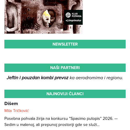
NEWSLETTER
NAŠI PARTNERI
Jeftin i pouzdan kombi prevoz
ka aerodromima i regionu.
NAJNOVIJI ČLANCI
Dišem
Mila Tričković
Posebna pohvala žirija na konkursu "Spasimo putopis" 2026. —
Sedim u malenoj, ali prepunoj prostoriji gde se služi...