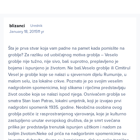
Author stats
blizanci
Urednik
January 18, 2015
11 yr
Šta je prva stvar koja vam padne na pamet kada pomislite na
groblje? Za razliku od uobičajnog motiva groblja – Veselo
groblje nije tužno, nije sivo, baš suprotno, preplavljeno je
bojama i ispunjeno je životom. Ne baš.Veselo groblje ili Cimitirul
Vesel je groblje koje se nalazi u sjevernom dijelu Rumunije, u
malom selu, iza lokalne crkve. Poznato je po svojim veselim
nadgrobnim spomenicima, koji slikama i riječima predstavljaju
život osobe koja se nalazi ispod njega. Osnivačem groblja se
smatra Stan loan Patras, lokalni umjetnik, koji je izvajao prvi
nadgrobni spomenik 1935. godine. Neobična osobina ovog
groblja potiče iz rasprostranjenog vjerovanja, koje je kulturno
zastupljeno unutar evropskog društva, da je smrt svečana
prilika jer predstavlja trenutak ispunjen užitkom i nadom za
boljim životom.Neke od priča na nadgorbnim spomenicima su