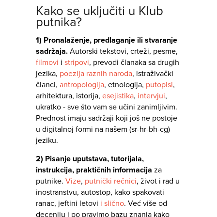
Kako se uključiti u Klub
putnika?
1) Pronalaženje, predlaganje ili stvaranje
sadržaja.
Autorski tekstovi, crteži, pesme,
filmovi
i
stripovi
, prevodi članaka sa drugih
jezika,
poezija raznih naroda
, istraživački
članci,
antropologija
, etnologija,
putopisi
,
arhitektura, istorija,
esejistika
,
intervjui
,
ukratko - sve što vam se učini zanimljivim.
Prednost imaju sadržaji koji još ne postoje
u digitalnoj formi na našem (sr-hr-bh-cg)
jeziku.
2) Pisanje uputstava, tutorijala,
instrukcija, praktičnih informacija
za
putnike.
Vize
,
putnički rečnici
, život i rad u
inostranstvu, autostop, kako spakovati
ranac, jeftini letovi
i slično
. Već više od
deceniju i po pravimo bazu znanja kako