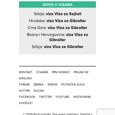
NOVO U VIZAMA
Srbija:
viza Viza za Sejšeli
Hrvatska:
viza Viza za Gibraltar
Crna Gora:
viza Viza za Gibraltar
Bosna i Hercegovina:
viza Viza za
Gibraltar
Srbija:
viza Viza za Gibraltar
KONTAKT
O NAMA
PRVI KORACI
PRIJAVI SE
ENGLISH
FORUM
ZBIRKA
SERVIS
PUTNIČKA KUĆA
AUTORI
DUĆAN
FACEBOOK
TWITTER
YOUTUBE
INSTAGRAM
GOOGLE+
© 2026 Klub putnika. Sva prava zadržana. Sadržaj u