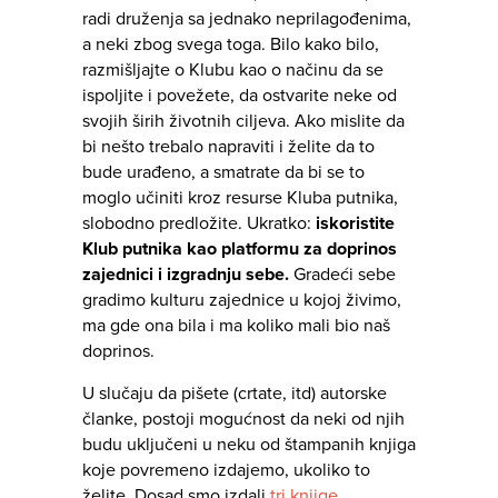
radi druženja sa jednako neprilagođenima,
a neki zbog svega toga. Bilo kako bilo,
razmišljajte o Klubu kao o načinu da se
ispoljite i povežete, da ostvarite neke od
svojih širih životnih ciljeva. Ako mislite da
bi nešto trebalo napraviti i želite da to
bude urađeno, a smatrate da bi se to
moglo učiniti kroz resurse Kluba putnika,
slobodno predložite. Ukratko:
iskoristite
Klub putnika kao platformu za doprinos
zajednici i izgradnju sebe.
Gradeći sebe
gradimo kulturu zajednice u kojoj živimo,
ma gde ona bila i ma koliko mali bio naš
doprinos.
U slučaju da pišete (crtate, itd) autorske
članke, postoji mogućnost da neki od njih
budu uključeni u neku od štampanih knjiga
koje povremeno izdajemo, ukoliko to
želite. Dosad smo izdali
tri knjige
.