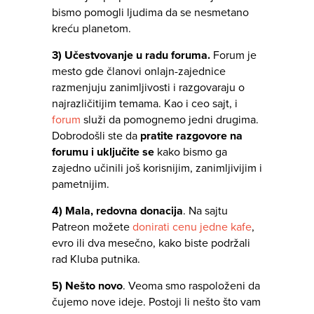
bismo pomogli ljudima da se nesmetano
kreću planetom.
3) Učestvovanje u radu foruma.
Forum je
mesto gde članovi onlajn-zajednice
razmenjuju zanimljivosti i razgovaraju o
najrazličitijim temama. Kao i ceo sajt, i
forum
služi da pomognemo jedni drugima.
Dobrodošli ste da
pratite razgovore na
forumu i uključite se
kako bismo ga
zajedno učinili još korisnijim, zanimljivijim i
pametnijim.
4)
Mala, redovna donacija
. Na sajtu
Patreon možete
donirati cenu jedne kafe
,
evro ili dva mesečno, kako biste podržali
rad Kluba putnika.
5)
Nešto novo
. Veoma smo raspoloženi da
čujemo nove ideje. Postoji li nešto što vam