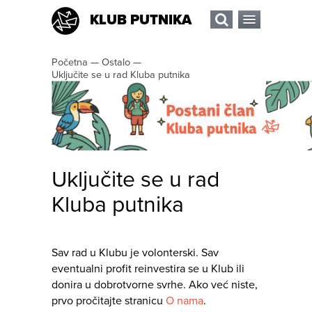
KLUB PUTNIKA
Početna
—
Ostalo
—
Uključite se u rad Kluba putnika
Uključite se u rad
Kluba putnika
Sav rad u Klubu je volonterski. Sav
eventualni profit reinvestira se u Klub ili
donira u dobrotvorne svrhe. Ako već niste,
prvo pročitajte stranicu
O nama
.