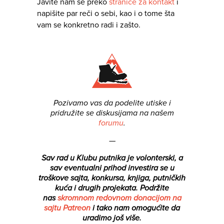
Javite nam se preko
stranice za kontakt
i
napišite par reči o sebi, kao i o tome šta
vam se konkretno radi i zašto.
Pozivamo vas da podelite utiske i
pridružite se diskusijama na našem
forumu
.
—
Sav rad u Klubu putnika je volonterski, a
sav eventualni prihod investira se u
troškove sajta, konkursa, knjiga, putničkih
kuća i drugih projekata.
Podržite
nas
skromnom redovnom donacijom na
sajtu Patreon
i tako nam omogućite da
uradimo još više.