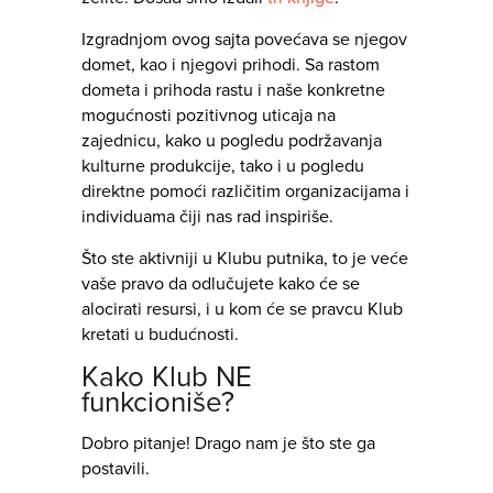
Izgradnjom ovog sajta povećava se njegov
domet, kao i njegovi prihodi. Sa rastom
dometa i prihoda rastu i naše konkretne
mogućnosti pozitivnog uticaja na
zajednicu, kako u pogledu podržavanja
kulturne produkcije, tako i u pogledu
direktne pomoći različitim organizacijama i
individuama čiji nas rad inspiriše.
Što ste aktivniji u Klubu putnika, to je veće
vaše pravo da odlučujete kako će se
alocirati resursi, i u kom će se pravcu Klub
kretati u budućnosti.
Kako Klub NE
funkcioniše?
Dobro pitanje! Drago nam je što ste ga
postavili.