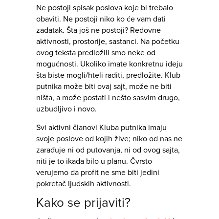
Ne postoji spisak poslova koje bi trebalo
obaviti. Ne postoji niko ko će vam dati
zadatak. Šta još ne postoji? Redovne
aktivnosti, prostorije, sastanci. Na početku
ovog teksta predložili smo neke od
mogućnosti. Ukoliko imate konkretnu ideju
šta biste mogli/hteli raditi, predložite. Klub
putnika može biti ovaj sajt, može ne biti
ništa, a može postati i nešto sasvim drugo,
uzbudljivo i novo.
Svi aktivni članovi Kluba putnika imaju
svoje poslove od kojih žive; niko od nas ne
zarađuje ni od putovanja, ni od ovog sajta,
niti je to ikada bilo u planu. Čvrsto
verujemo da profit ne sme biti jedini
pokretač ljudskih aktivnosti.
Kako se prijaviti?