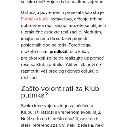
se jako radi? Hajde da to uradimo zajedno.
U slučaju povremenih projekata kao što je
Putnička kuća
, izdavaštvo, držanje tribina,
dobrotvorni rad i slično, možete se uključiti
u praktične aspekte realizacije. Međutim,
imajte na umu da su takvi projekti
poslednjih godina retki. Pored toga,
možete i sami
predložiti
bilo kakav
projekat koji želite da realizujte uz pomoć
resursa Kluba putnika. Aktivni članovi će
razmotriti vaš predlog i doneti odluku o
realizaciji.
Zašto volontirati za Klub
putnika?
Svako ima svoje razloge za učešće u
Klubu, i ti razlozi s vremenom evoluiraju.
Neki su tu da bi nešto naučili, neki da bi
stekli referencu za CV, neki iz ideala, neki