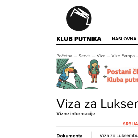
KLUB PUTNIKA
NASLOVNA
Početna
—
Servis
—
Vize
—
Vize Evropa
Viza za Luks
Vizne informacije
SRBIJA
Viza za Luksembu
Dokumenta