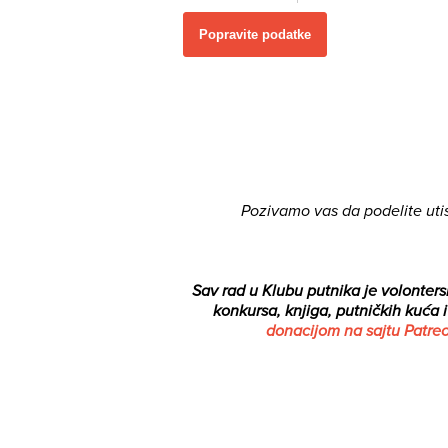
Popravite podatke
Pozivamo vas da podelite uti
Sav rad u Klubu putnika je volontersk
konkursa, knjiga, putničkih kuća 
donacijom na sajtu Patre