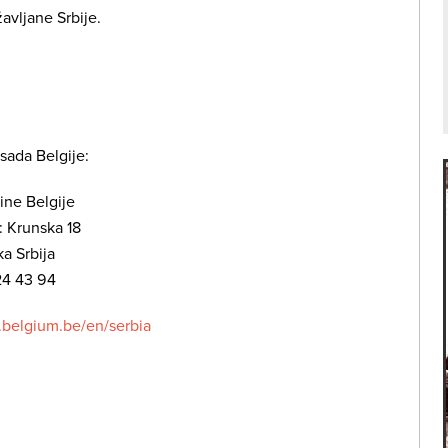
avljane Srbije.
sada Belgije:
ine Belgije
 Krunska 18
a Srbija
324 43 94
e.belgium.be/en/serbia