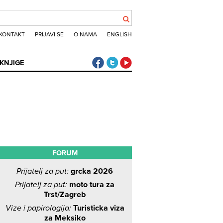
KONTAKT
PRIJAVI SE
O NAMA
ENGLISH
Klub putnika Facebook
Klub putnika Twitter
Klub putnika Youtube
KNJIGE
FORUM
Prijatelj za put:
grcka 2026
Prijatelj za put:
moto tura za
Trst/Zagreb
Vize i papirologija:
Turisticka viza
za Meksiko