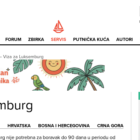
FORUM
ZBIRKA
SERVIS
PUTNIČKA KUĆA
AUTORI
—
Viza za Luksemburg
emburg
HRVATSKA
BOSNA I HERCEGOVINA
CRNA GORA
rg nije potrebna za boravak do 90 dana u periodu od