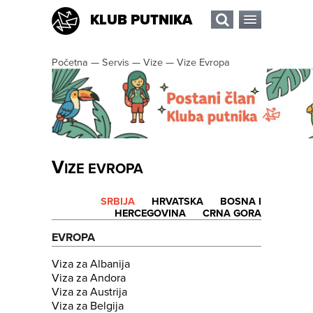
KLUB PUTNIKA
Početna
—
Servis
—
Vize
—
Vize Evropa
V
IZE EVROPA
SRBIJA
HRVATSKA
BOSNA I
HERCEGOVINA
CRNA GORA
EVROPA
Viza za Albanija
Viza za Andora
Viza za Austrija
Viza za Belgija