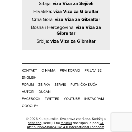
Srbija:
viza Viza za Sejšeli
Hrvatska:
viza Viza za Gibraltar
Crna Gora:
viza Viza za Gibraltar
Bosna i Hercegovina:
viza Viza za
Gibraltar
Srbija:
viza Viza za Gibraltar
KONTAKT
O NAMA
PRVI KORACI
PRIJAVI SE
ENGLISH
FORUM
ZBIRKA
SERVIS
PUTNIČKA KUĆA
AUTORI
DUĆAN
FACEBOOK
TWITTER
YOUTUBE
INSTAGRAM
GOOGLE+
© 2026 Klub putnika. Sva prava zadržana. Sadržaj u
servisnoj
sekciji i na
forumu
dostupan je pod
CC
Attribution-ShareAlike 4.0 International licencom
.