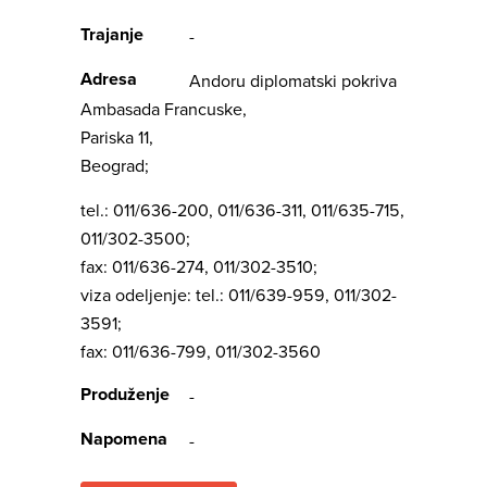
Trajanje
-
Adresa
Andoru diplomatski pokriva
Ambasada Francuske,
Pariska 11,
Beograd;
tel.: 011/636-200, 011/636-311, 011/635-715,
011/302-3500;
fax: 011/636-274, 011/302-3510;
viza odeljenje: tel.: 011/639-959, 011/302-
3591;
fax: 011/636-799, 011/302-3560
Produženje
-
Napomena
-