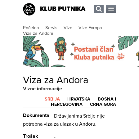
KLUB PUTNIKA
Početna
—
Servis
—
Vize
—
Vize Evropa
—
Viza za Andora
Viza za Andora
Vizne informacije
SRBIJA
HRVATSKA
BOSNA I
HERCEGOVINA
CRNA GORA
Dokumenta
Državljanima Srbije nije
potrebna viza za ulazak u Andoru.
Trošak
-