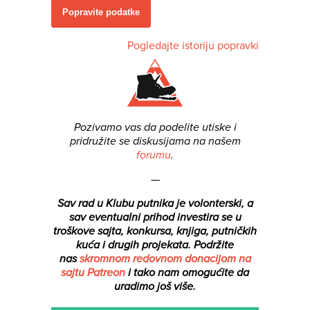
Popravite podatke
Pogledajte istoriju popravki
Pozivamo vas da podelite utiske i
pridružite se diskusijama na našem
forumu
.
—
Sav rad u Klubu putnika je volonterski, a
sav eventualni prihod investira se u
troškove sajta, konkursa, knjiga, putničkih
kuća i drugih projekata.
Podržite
nas
skromnom redovnom donacijom na
sajtu Patreon
i tako nam omogućite da
uradimo još više.