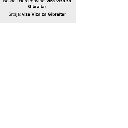
Bosna i Hercegovina:
viza Viza za
Gibraltar
Srbija:
viza Viza za Gibraltar