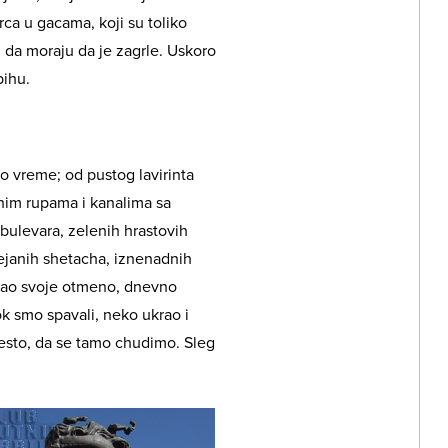
rca u gacama, koji su toliko
da moraju da je zagrle. Uskoro
pihu.
o vreme; od pustog lavirinta
dnim rupama i kanalima sa
bulevara, zelenih hrastovih
ejanih shetacha, iznenadnih
ukao svoje otmeno, dnevno
ok smo spavali, neko ukrao i
esto, da se tamo chudimo. Sleg