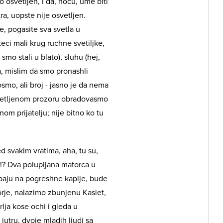
o osvetljen, i da, nocu, ume biti
a, uopste nije osvetljen.
, pogasite sva svetla u
eci mali krug ruchne svetiljke,
mo stali u blato), sluhu (hej,
da, mislim da smo pronashli
osmo, ali broj - jasno je da nema
vetljenom prozoru obradovasmo
m prijatelju; nije bitno ko tu
 svakim vratima, aha, tu su,
o!? Dva polupijana matorca u
paju na pogreshne kapije, bude
orje, nalazimo zbunjenu Kasiet,
lja kose ochi i gleda u
jutru, dvoje mladih ljudi sa