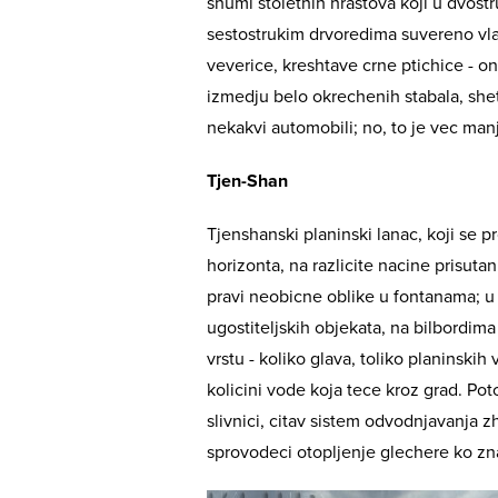
shumi stoletnih hrastova koji u dvostru
sestostrukim drvoredima suvereno vla
veverice, kreshtave crne ptichice - oni
izmedju belo okrechenih stabala, shet
nekakvi automobili; no, to je vec manj
Tjen-Shan
Tjenshanski planinski lanac, koji se 
horizonta, na razlicite nacine prisuta
pravi neobicne oblike u fontanama; u 
ugostiteljskih objekata, na bilbordima
vrstu - koliko glava, toliko planinskih
kolicini vode koja tece kroz grad. Potoc
slivnici, citav sistem odvodnjavanja z
sprovodeci otopljenje glechere ko zn