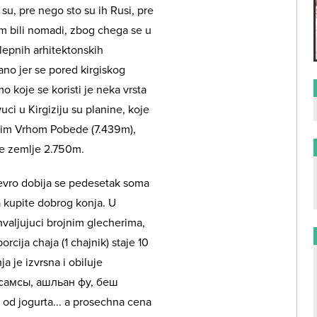
i su, pre nego sto su ih Rusi, pre
om bili nomadi, zbog chega se u
lepnih arhitektonskih
no jer se pored kirgiskog
mo koje se koristi je neka vrsta
vuci u Kirgiziju su planine, koje
visim Vrhom Pobede (7.439m),
le zemlje 2.750m.
 evro dobija se pedesetak soma
 kupite dobrog konja. U
zahvaljujuci brojnim glecherima,
orcija chaja (1 chajnik) staje 10
a je izvrsna i obiluje
 самсы, ашльан фу, беш
 od jogurta... a prosechna cena