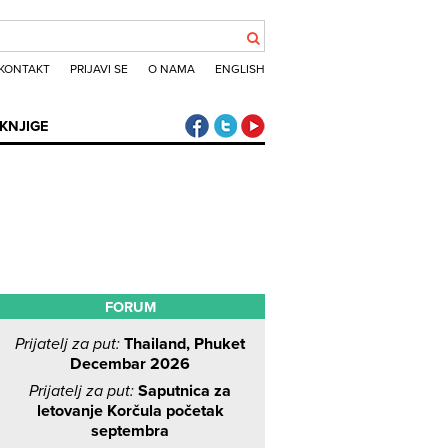
KONTAKT
PRIJAVI SE
O NAMA
ENGLISH
Klub putnika Facebook
Klub putnika Twitter
Klub putnika Youtube
KNJIGE
FORUM
Prijatelj za put:
Thailand, Phuket
Decembar 2026
Prijatelj za put:
Saputnica za
letovanje Korčula početak
septembra