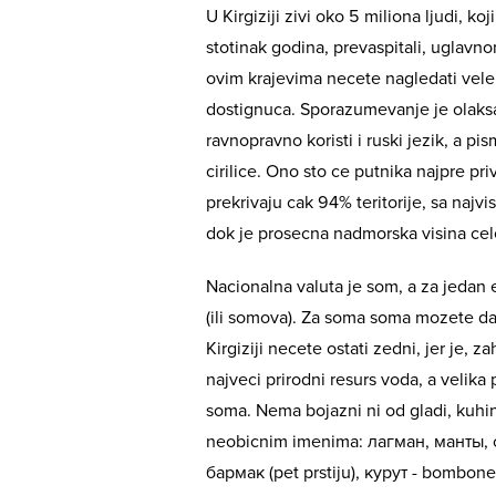
U Kirgiziji zivi oko 5 miliona ljudi, koj
stotinak godina, prevaspitali, uglavn
ovim krajevima necete nagledati vele
dostignuca. Sporazumevanje je olaksa
ravnopravno koristi i ruski jezik, a pis
cirilice. Ono sto ce putnika najpre pri
prekrivaju cak 94% teritorije, sa naj
dok je prosecna nadmorska visina ce
Nacionalna valuta je som, a za jedan
(ili somova). Za soma soma mozete da
Kirgiziji necete ostati zedni, jer je, 
najveci prirodni resurs voda, a velika p
soma. Nema bojazni ni od gladi, kuhinj
neobicnim imenima: лагман, манты,
бармак (pet prstiju), курут - bombone