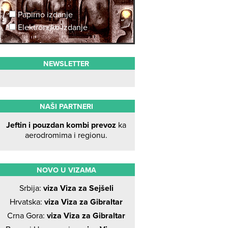
Papirno izdanje
Elektronsko izdanje
NEWSLETTER
NAŠI PARTNERI
Jeftin i pouzdan kombi prevoz
ka
aerodromima i regionu.
NOVO U VIZAMA
Srbija:
viza Viza za Sejšeli
Hrvatska:
viza Viza za Gibraltar
Crna Gora:
viza Viza za Gibraltar