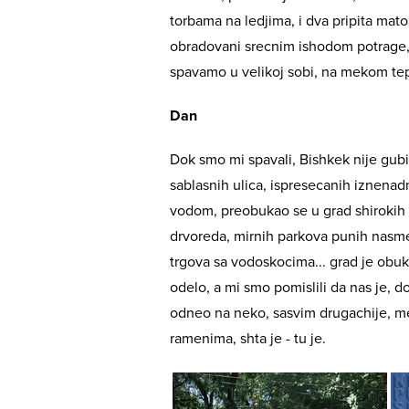
torbama na ledjima, i dva pripita mato
obradovani srecnim ishodom potrage, 
spavamo u velikoj sobi, na mekom te
Dan
Dok smo mi spavali, Bishkek nije gubi
sablasnih ulica, ispresecanih iznena
vodom, preobukao se u grad shirokih 
drvoreda, mirnih parkova punih nasm
trgova sa vodoskocima... grad je ob
odelo, a mi smo pomislili da nas je, d
odneo na neko, sasvim drugachije, m
ramenima, shta je - tu je.