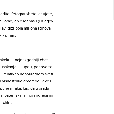
idite, fotografishete, chujete,
onj, orao, ep o Manasu (i njegov
avi drzi pola miliona stihova
ак калпак.
shkeku u najnezgodniji chas -
uljushkanja u kupeu, ponovo se
i relativno nepokretnom svetu.
 vishestruke drvorede; levo i
e pune mraka, kao da u gradu
pa, baterijska lampa i adresa na
mrchinu.