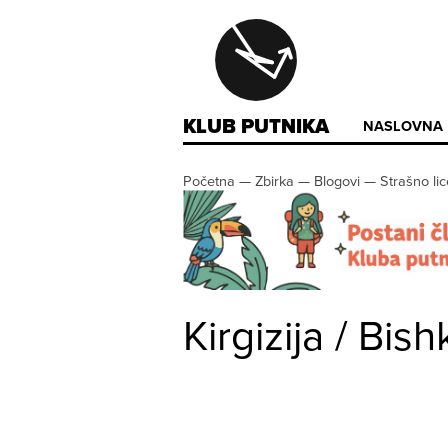
KLUB PUTNIKA
NASLOVNA
Početna
—
Zbirka
—
Blogovi
—
Strašno lic
Kirgizija / Bis