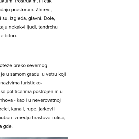
kuim, trostrukim, ili cak
daju prostorom. Zhirevi,
 su, izgleda, glavni. Dole,
aju nekakvi ljudi, tandrchu
e bitno.
proteze preko severnog
n je u samom gradu: u vetru koji
nazivima turisticko-
 sa politicarima postrojenim u
 vrhova - kao i u neverovatnoj
ici, kanali, rupe, jarkovi i
hubori izmedju hrastova i ulica,
a gde.