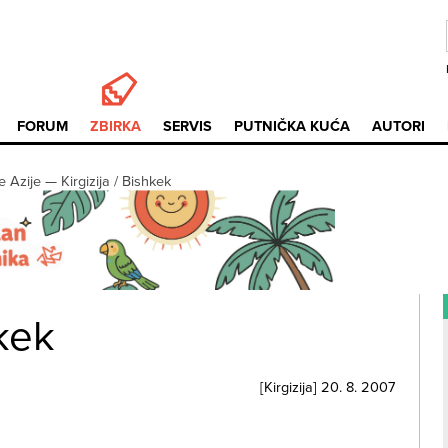
FORUM
ZBIRKA
SERVIS
PUTNIČKA KUĆA
AUTORI
e Azije
—
Kirgizija / Bishkek
hkek
[
Kirgizija
]
20. 8. 2007