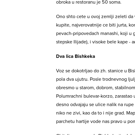
obroka u restoranu je 50 soma.
Ono shto cete u ovoj zemlji zeleti da v
kupite, najverovatnije ce biti jurta, k
pevach-pripovedach manashi, koji u gl
stepske Ilijade), i visoke bele kape - 
Dva lica Bishkeka
Voz se dokotrljao do zh. stanice u Bi
pola dva ujutru. Posle trodnevnog lj
obresmo u starom, dobrom, stabilnom 
Polumrachni bulevar-korzo, zarastao u
desno odvajaju se ulice nalik na rup
niko ne zivi, kao da to i nije grad. Ma
parchetu hartije vode nas pravo u po