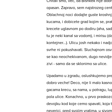
Chitali smo, vec, da Bishkek nije dobr
opasan. Zapravo, sem najstrozeg centr
Oblachnoj noci dodajte guste kroshnje
kucama, i dobicete grad kojim se, prat
krecete uglavnom po dodiru (aha, sad s
tu je neki kanal sa vodom), i mirisu (
kontejner...). Ulicu josh nekako i nadj
svrhe ni pokushavati. Sluchajnom os
se kao neochekivanom, dugo nevidjeno
zivi - samo da se sklonimo sa ulice.
Upadamo u zgradu, oslushkujemo pred
dobro veche! Deco, nije li malo kasn
gacama krecu, sa nama, u potragu, lu
pola ulice. Konachno, u prvo praskoz
devojku kod koje cemo spavati, koja tr
neverici, pred svojim vratima, u sivom 