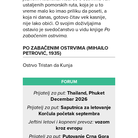
ustaljenih pomorskih ruta, koja je u to
vreme malo ko imao priliku da poseti, a
koja ni danas, gotovo čitav vek kasnije,
nije lako obići. O svojim doživljajima
ostavio je svedočanstvo u vidu knjige
Po
zabačenim ostrvima.
PO ZABAČENIM OSTRVIMA (MIHAILO
PETROVIĆ, 1935)
Ostrvo Tristan da Kunja
FORUM
Prijatelj za put:
Thailand, Phuket
Decembar 2026
Prijatelj za put:
Saputnica za letovanje
Korčula početak septembra
Jeftini letovi i kopneni prevoz:
vozom
kroz evropu
Prijatelj za put:
Putovanje Crna Gora