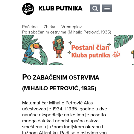
KLUB PUTNIKA
Početna
—
Zbirka
—
Vremeplov
—
Po zabačenim ostrvima (Mihailo Petrović, 1935)
P
O ZABAČENIM OSTRVIMA
(MIHAILO PETROVIĆ, 1935)
Matematičar Mihailo Petrović Alas
učestvovao je 1934. i 1935. godine u dve
naučne ekspedicije na kojima je posetio
mnoga daleka i nepristupačna ostrva,
smeštena u južnom Indijskom okeanu i
južnom Atlantiku. Radi se o ostrvima van