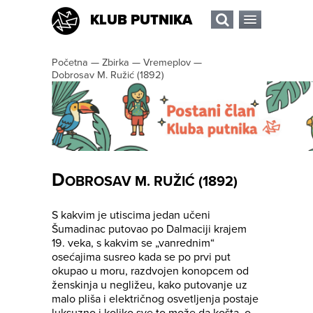
KLUB PUTNIKA
Početna
—
Zbirka
—
Vremeplov
—
Dobrosav M. Ružić (1892)
D
OBROSAV M. RUŽIĆ (1892)
S kakvim je utiscima jedan učeni
Šumadinac putovao po Dalmaciji krajem
19. veka, s kakvim se „vanrednim“
osećajima susreo kada se po prvi put
okupao u moru, razdvojen konopcem od
ženskinja u negližeu, kako putovanje uz
malo pliša i električnog osvetljenja postaje