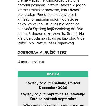
vreme vladavine Karađorđevića bio je
narodni poslanik i državni savetnik, jedno
vreme i ministar prosvete, kao i dvorski
bibliotekar. Pored politike bavio se i
književno-naučnim radom, objavio je
nekoliko knjiga i studija i bio jedan od
osnivača Srpskog književničkog društva
(danas Udruženje književnika Srbije). Na
kraju da dodamo i to da je, kao otac Vide
Ružić, bio i tast Miloša Crnjanskog.
DOBROSAV M. RUŽIĆ (1892)
U moru, prvi put
FORUM
Prijatelj za put:
Thailand, Phuket
Decembar 2026
Prijatelj za put:
Saputnica za letovanje
Korčula početak septembra
Jeftini letovi i kopneni prevoz:
vozom