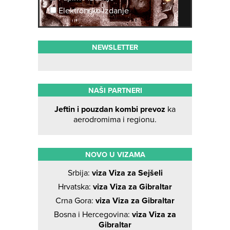
Elektronsko izdanje
NEWSLETTER
NAŠI PARTNERI
Jeftin i pouzdan kombi prevoz
ka
aerodromima i regionu.
NOVO U VIZAMA
Srbija:
viza Viza za Sejšeli
Hrvatska:
viza Viza za Gibraltar
Crna Gora:
viza Viza za Gibraltar
Bosna i Hercegovina:
viza Viza za
Gibraltar