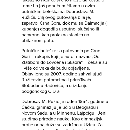
luksuzno i koliko sve to može da košta, o
tome i o još ponečem čitamo u ovim
putničkim beleškama Dobroslava M.
Ružića. Cilj ovog putovanja bila je,
zapravo, Crna Gora, dok mu se Dalmacija (i
kupanje) dogodila usputno, slučajno ili
namerno, kao prolazna stanica na
obilaznom putu.
Putničke beleške sa putovanja po Crnoj
Gori – rukopis koji je autor nazvao „Od
Zlatibora do Lovćena i Skadra“ – čekale su
i više od veka da budu objavljene.
Objavljene su 2007. godine zahvaljujući
Ružićevim potomcima i priređivaču
Slobodanu Radoviću, a u izdanju
podgoričkog CID-a.
Dobrosav M. Ružić je rođen 1854. godine u
Čačku, gimnaziju je učio u Beogradu i
Novom Sadu, a u Minhenu, Lajpcigu i Jeni
studirao prirodne nauke. Kao gimnazijski
profesor najduže se zadržao u Užicu. Za