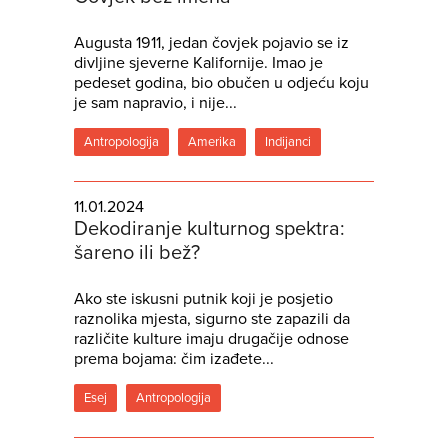
Augusta 1911, jedan čovjek pojavio se iz
divljine sjeverne Kalifornije. Imao je
pedeset godina, bio obučen u odjeću koju
je sam napravio, i nije...
Antropologija
Amerika
Indijanci
11.01.2024
Dekodiranje kulturnog spektra:
šareno ili bež?
Ako ste iskusni putnik koji je posjetio
raznolika mjesta, sigurno ste zapazili da
različite kulture imaju drugačije odnose
prema bojama: čim izađete...
Esej
Antropologija