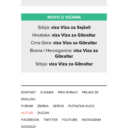
NOVO U VIZAMA
Srbija:
viza Viza za Sejšeli
Hrvatska:
viza Viza za Gibraltar
Crna Gora:
viza Viza za Gibraltar
Bosna i Hercegovina:
viza Viza za
Gibraltar
Srbija:
viza Viza za Gibraltar
KONTAKT
O NAMA
PRVI KORACI
PRIJAVI SE
ENGLISH
FORUM
ZBIRKA
SERVIS
PUTNIČKA KUĆA
AUTORI
DUĆAN
FACEBOOK
TWITTER
YOUTUBE
INSTAGRAM
GOOGLE+