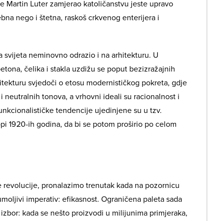
je Martin Luter zamjerao katoličanstvu jeste upravo
na nego i štetna, raskoš crkvenog enterijera i
ja svijeta neminovno odrazio i na arhitekturu. U
tona, čelika i stakla uzdižu se poput bezizražajnih
tekturu svjedoči o etosu modernističkog pokreta, gdje
a i neutralnih tonova, a vrhovni ideali su racionalnost i
unkcionalističke tendencije ujedinjene su u tzv.
opi 1920-ih godina, da bi se potom proširio po celom
a
ke revolucije, pronalazimo trenutak kada na pozornicu
moljivi imperativ: efikasnost. Ograničena paleta sada
 izbor: kada se nešto proizvodi u milijunima primjeraka,