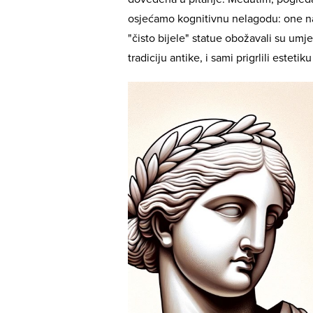
osjećamo kognitivnu nelagodu: one na
"čisto bijele" statue obožavali su umje
tradiciju antike, i sami prigrlili estet