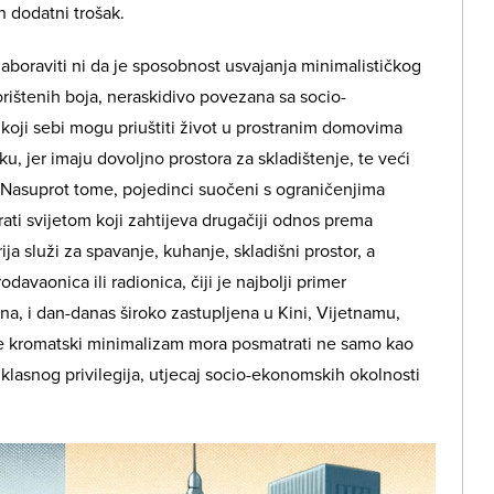
n dodatni trošak.
boraviti ni da je sposobnost usvajanja minimalističkog
orištenih boja, neraskidivo povezana sa socio-
oji sebi mogu priuštiti život u prostranim domovima
, jer imaju dovoljno prostora za skladištenje, te veći
a. Nasuprot tome, pojedinci suočeni s ograničenjima
rati svijetom koji zahtijeva drugačiji odnos prema
ija služi za spavanje, kuhanje, skladišni prostor, a
davaonica ili radionica, čiji je najbolji primer
na, i dan-danas široko zastupljena u Kini, Vijetnamu,
se kromatski minimalizam mora posmatrati ne samo kao
 klasnog privilegija, utjecaj socio-ekonomskih okolnosti