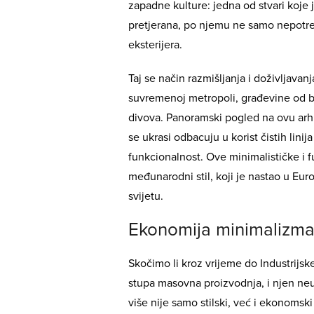
zapadne kulture: jedna od stvari koje 
pretjerana, po njemu ne samo nepotreb
eksterijera.
Taj se način razmišljanja i doživljavan
suvremenoj metropoli, građevine od be
divova. Panoramski pogled na ovu arhi
se ukrasi odbacuju u korist čistih linij
funkcionalnost. Ove minimalističke i f
međunarodni stil, koji je nastao u Eur
svijetu.
Ekonomija minimalizm
Skočimo li kroz vrijeme do Industrijs
stupa masovna proizvodnja, i njen neu
više nije samo stilski, već i ekonomski