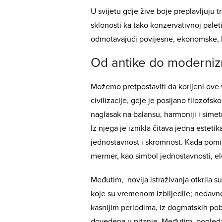
U svijetu gdje žive boje preplavljuju 
sklonosti ka tako konzervativnoj pale
odmotavajući povijesne, ekonomske, ku
Od antike do moderni
Možemo pretpostaviti da korijeni ove
civilizacije, gdje je posijano filozofsk
naglasak na balansu, harmoniji i sime
Iz njega je iznikla čitava jedna esteti
jednostavnost i skromnost. Kada pomisl
mermer, kao simbol jednostavnosti, el
Međutim, novija istraživanja otkrila s
koje su vremenom izblijedile; nedavno
kasnijim periodima, iz dogmatskih pob
dovedena u pitanje. Međutim, pogledam