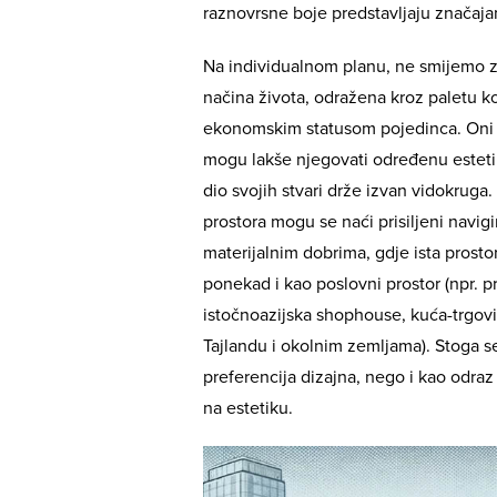
raznovrsne boje predstavljaju značaja
Na individualnom planu, ne smijemo za
načina života, odražena kroz paletu k
ekonomskim statusom pojedinca. Oni k
mogu lakše njegovati određenu estetiku
dio svojih stvari drže izvan vidokrug
prostora mogu se naći prisiljeni navigi
materijalnim dobrima, gdje ista prostor
ponekad i kao poslovni prostor (npr. pro
istočnoazijska shophouse, kuća-trgovi
Tajlandu i okolnim zemljama). Stoga 
preferencija dizajna, nego i kao odraz
na estetiku.