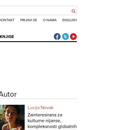
KONTAKT
PRIJAVI SE
O NAMA
ENGLISH
Klub putnika Facebook
Klub putnika Twitter
Klub putnika Youtube
KNJIGE
Autor
Lucija Novak
Zainteresirana za
kulturne nijanse,
kompleksnosti globalnih