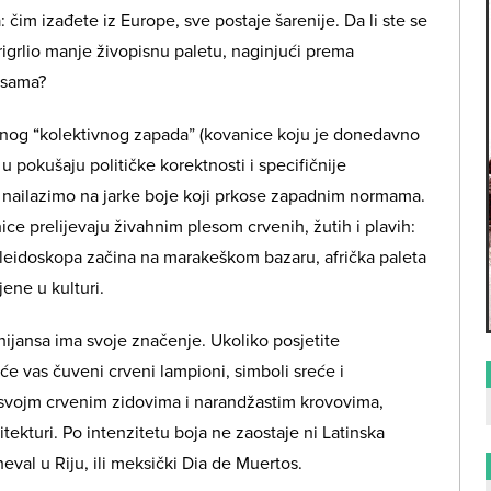
im izađete iz Europe, sve postaje šarenije. Da li ste se
prigrlio manje živopisnu paletu, naginjući prema
ansama?
nog “kolektivnog zapada” (kovanice koju je donedavno
 u pokušaju političke korektnosti i specifičnije
da nailazimo na jarke boje koji prkose zapadnim normama.
ice prelijevaju živahnim plesom crvenih, žutih i plavih:
leidoskopa začina na marakeškom bazaru, afrička paleta
jene u kulturi.
a nijansa ima svoje značenje. Ukoliko posjetite
iće vas čuveni crveni lampioni, simboli sreće i
 svojm crvenim zidovima i narandžastim krovovima,
tekturi. Po intenzitetu boja ne zaostaje ni Latinska
eval u Riju, ili meksički Dia de Muertos.