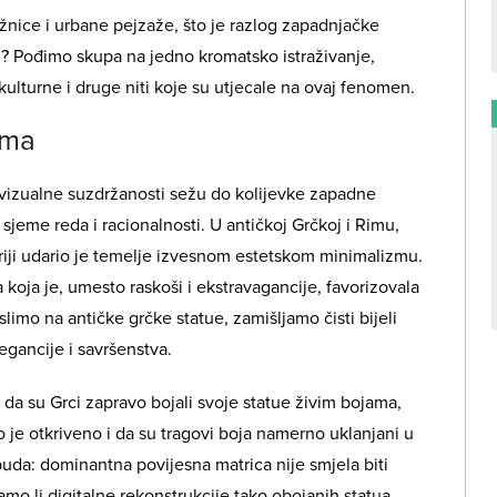
tržnice i urbane pejzaže, što je razlog zapadnjačke
ti? Pođimo skupa na jedno kromatsko istraživanje,
lturne i druge niti koje su utjecale na ovaj fenomen.
zma
 vizualne suzdržanosti sežu do kolijevke zapadne
o sjeme reda i racionalnosti. U antičkoj Grčkoj i Rimu,
triji udario je temelje izvesnom estetskom minimalizmu.
ka koja je, umesto raskoši i ekstravagancije, favorizovala
imo na antičke grčke statue, zamišljamo čisti bijeli
egancije i savršenstva.
u da su Grci zapravo bojali svoje statue živim bojama,
 je otkriveno i da su tragovi boja namerno uklanjani u
uda: dominantna povijesna matrica nije smjela biti
o li digitalne rekonstrukcije tako obojanih statua,