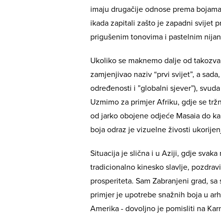
imaju drugačije odnose prema bojama: č
ikada zapitali zašto je zapadni svijet 
prigušenim tonovima i pastelnim nij
Ukoliko se maknemo dalje od takozva
zamjenjivao naziv “prvi svijet”, a sada,
određenosti i ”globalni sjever”), svu
Uzmimo za primjer Afriku, gdje se tržn
od jarko obojene odjeće Masaia do ka
boja odraz je vizuelne živosti ukorijen
Situacija je slična i u Aziji, gdje svak
tradicionalno kinesko slavlje, pozdrav
prosperiteta. Sam Zabranjeni grad, sa
primjer je upotrebe snažnih boja u arhi
Amerika - dovoljno je pomisliti na Karn