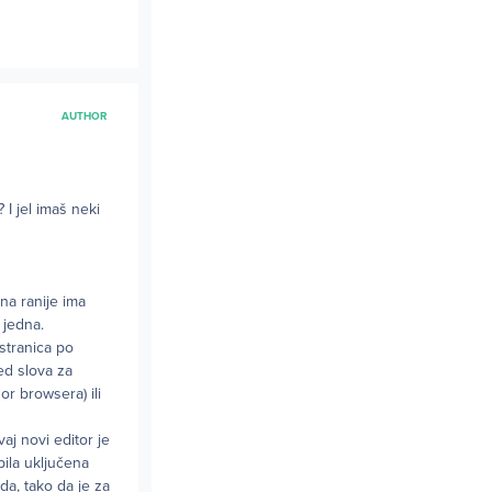
AUTHOR
 I jel imaš neki
na ranije ima
 jedna.
 stranica po
ed slova za
or browsera) ili
aj novi editor je
bila uključena
a, tako da je za