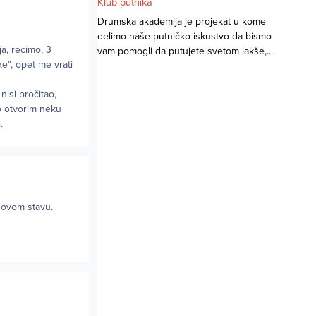
Klub putnika
Drumska akademija je projekat u kome
delimo naše putničko iskustvo da bismo
a, recimo, 3
vam pomogli da putujete svetom lakše,...
e", opet me vrati
nisi pročitao,
to otvorim neku
.
govom stavu.