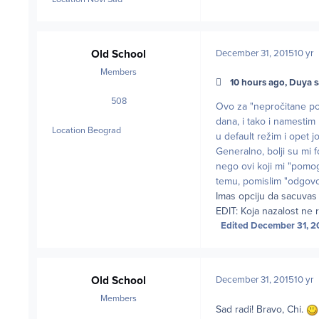
Old School
December 31, 2015
10 yr
Members
10 hours ago, Duya s
508
posts
Ovo za "nepročitane po
dana, i tako i namestim
Location
Beograd
u default režim i opet 
Generalno, bolji su mi f
nego ovi koji mi "pomogn
temu, pomislim "odgovor
Imas opciju da sacuvas 
EDIT: Koja nazalost ne 
Edited
December 31, 2
Old School
December 31, 2015
10 yr
Members
Sad radi! Bravo, Chi.