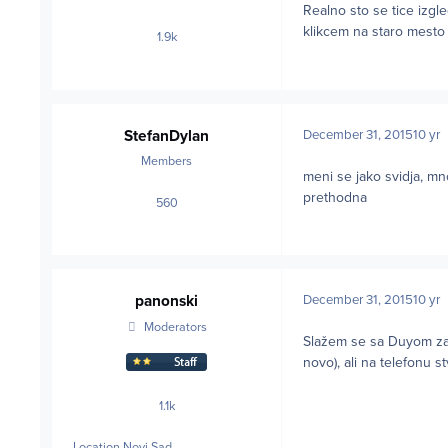
Realno sto se tice izgl
klikcem na staro mesto
1.9k
posts
StefanDylan
December 31, 2015
10 yr
Members
meni se jako svidja, mno
prethodna
560
posts
panonski
December 31, 2015
10 yr
Moderators
Slažem se sa Duyom za 
novo), ali na telefonu 
1.1k
posts
Location
Novi Sad