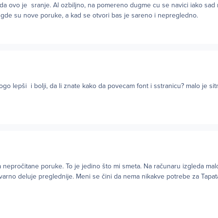
eda ovo je sranje. Al ozbiljno, na pomereno dugme cu se navici iako sad
 gde su nove poruke, a kad se otvori bas je sareno i nepregledno.
go lepši i bolji, da li znate kako da povecam font i sstranicu? malo je sit
nepročitane poruke. To je jedino što mi smeta. Na računaru izgleda malo
stvarno deluje preglednije. Meni se čini da nema nikakve potrebe za Tapat