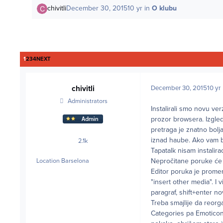
chivitli
December 30, 2015
10 yr
in
O klubu
LAST PAGE
1
2
3
4
NEXT
chivitli
December 30, 2015
10 yr
Administrators
Instalirali smo novu ver
prozor browsera. Izgle
pretraga je znatno bolj
iznad haube. Ako vam br
2.1k
posts
Tapatalk nisam instalira
Nepročitane poruke će p
Location
Barselona
Editor poruka je promen
"insert other media". I 
paragraf, shift+enter n
Treba smajlije da reorg
Categories pa Emoticons