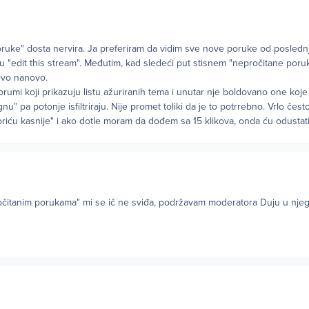
ruke" dosta nervira. Ja preferiram da vidim sve nove poruke od poslednj
 u "edit this stream". Međutim, kad sledeći put stisnem "nepročitane poruk
jovo nanovo.
orumi koji prikazuju listu ažuriranih tema i unutar nje boldovano one koje 
u" pa potonje isfiltriraju. Nije promet toliki da je to potrrebno. Vrlo čes
iću kasnije" i ako dotle moram da dođem sa 15 klikova, onda ću odustati
čitanim porukama" mi se ič ne sviđa, podržavam moderatora Duju u nje