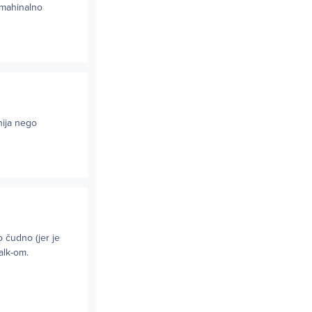
 mahinalno
nija nego
 čudno (jer je
alk-om.