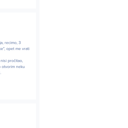
a, recimo, 3
e", opet me vrati
nisi pročitao,
to otvorim neku
.