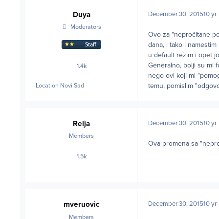
Duya
December 30, 2015
10 yr
Moderators
Ovo za "nepročitane po
dana, i tako i namestim
u default režim i opet 
Generalno, bolji su mi f
1.4k
posts
nego ovi koji mi "pomogn
temu, pomislim "odgovor
Location
Novi Sad
Relja
December 30, 2015
10 yr
Members
Ova promena sa "nepro
1.5k
posts
mveruovic
December 30, 2015
10 yr
Members