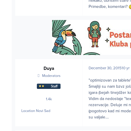
nekako, obrišem stare i
Primedbe, komentari?
Duya
December 30, 2015
10 yr
Moderators
"optimizovan za tablete
Smajliji su nam bzvz jo
igara (bejah tinejdžer 
Vidim da nedostaje "tex
1.4k
posts
rezervacije. Deluje mi 
(pogotovo kad mi mode
Location
Novi Sad
su valjale....