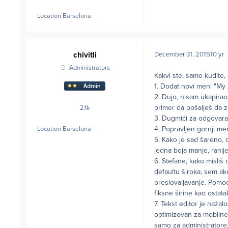
Location
Barselona
chivitli
December 31, 2015
10 yr
Administrators
Kakvi ste, samo kudite,
1. Dodat novi meni "My 
2. Dujo, nisam ukapirao 
primer da pošalješ da z
2.1k
posts
3. Dugmići za odgovar
4. Popravljen gornji men
Location
Barselona
5. Kako je sad šareno, 
jedna boja manje, ranij
6. Stefane, kako misliš 
defaultu široka, sem a
preslovaljavanje. Pomoć
fiksne širine kao ostatak
7. Tekst editor je nažal
optimizovan za mobilne i
samo za administratore,