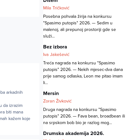
Dišem
Mila Tričković
Posebna pohvala žirija na konkursu
"Spasimo putopis" 2026. — Sedim u
malenoj, ali prepunoj prostoriji gde se
služi...
Bez izbora
Iva Jakešević
Treća nagrada na konkursu "Spasimo
putopis" 2026. — Nekih mjesec-dva dana
prije samog odlaska, Leon me pitao imam
li...
oba arkadnih
Mersin
Zoran Živković
u da izrazim
Druga nagrada na konkursu "Spasimo
ora biti mana
putopis" 2026. — Fava bean, broadbean ili
dmah kažem koje
na srpskom bob bio je razlog mog...
Drumska akademija 2026.