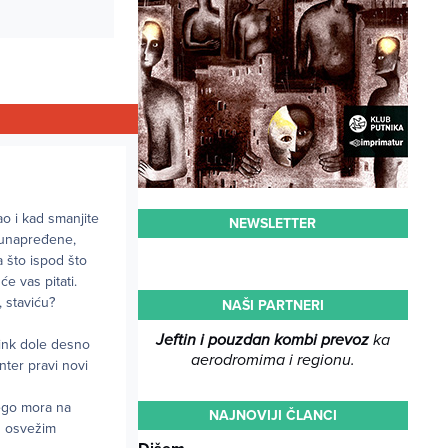
ao i kad smanjite
NEWSLETTER
 unapređene,
 što ispod što
e vas pitati.
, staviću?
NAŠI PARTNERI
Jeftin i pouzdan kombi prevoz
ka
link dole desno
aerodromima i regionu.
nter pravi novi
nego mora na
NAJNOVIJI ČLANCI
ih osvežim