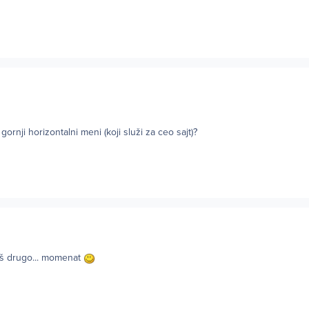
gornji horizontalni meni (koji služi za ceo sajt)?
iš drugo... momenat