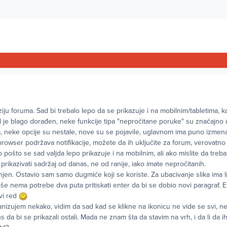
ziju foruma. Sad bi trebalo lepo da se prikazuje i na mobilnim/tabletima, k
d je blago dorađen, neke funkcije tipa "nepročitane poruke" su značajno
a, neke opcije su nestale, nove su se pojavile, uglavnom ima puno izmena
owser podržava notifikacije, možete da ih uključite za forum, verovatno ć
o pošto se sad valjda lepo prikazuje i na mobilnim, ali ako mislite da treba
rikazivati sadržaj od danas, ne od ranije, iako imate nepročitanih.
jen. Ostavio sam samo dugmiće koji se koriste. Za ubacivanje slika ima 
više nema potrebe dva puta pritiskati enter da bi se dobio novi paragraf. E
ovi red
anizujem nekako, vidim da sad kad se klikne na ikonicu ne vide se svi, 
 da bi se prikazali ostali. Mada ne znam šta da stavim na vrh, i da li da 