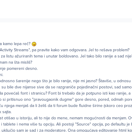
 a kamo lepa reč?
Activity Streams", pa pravite kako vam odgovara. Jel to rešava problem?
za listu ažuriranih tema i unutar boldovano. Jel tako bilo ranije a sad nije?
nam na šta misliš?
anje pomereni desno.
i.
odnosno šarenije nego što je bilo ranije, nije mi jasno? Štaviše, u odnosu 
e su bile dve nijanse sive da se razgraniče pojedinačni postovi, sad samo
da povećaš font i stranicu? Font bi trebalo da je potpuno isti kao ranije, a
ko si pritisnuo ono "pravougaonik dugme" gore desno, pored, odmah por
u njega menjaš da li želiš da ti forum bude fluidne širine (skoro ceo proz
 sajta.
ost otišao u istoriju, ali to nije do mene, nemam mogućnosti da menjam. Ov
 tablete i nema više tu opciju. Ali postoji "Source" opcija, po defaultu je 
 uključio sam je sad i za moderatore. Ona omogućava editovanje html kod