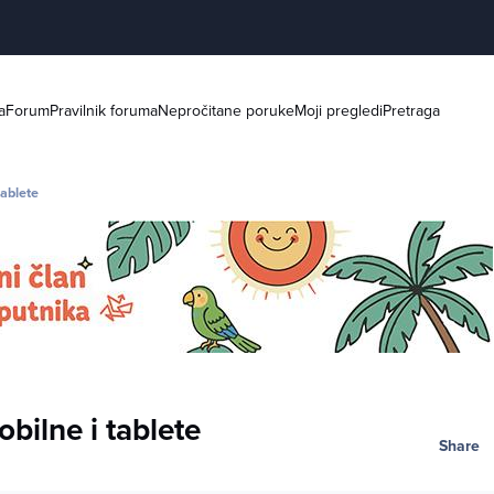
a
Forum
Pravilnik foruma
Nepročitane poruke
Moji pregledi
Pretraga
tablete
bilne i tablete
Share