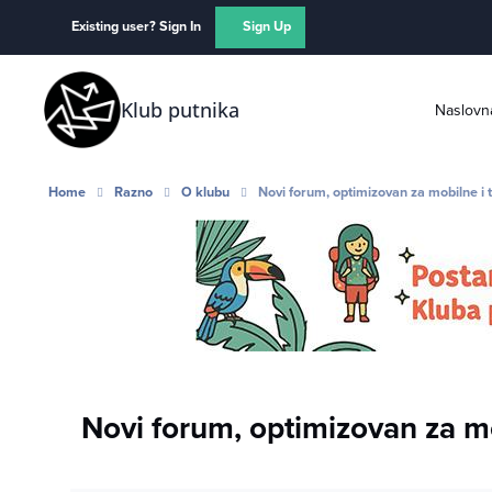
Skip to content
Existing user? Sign In
Sign Up
Klub putnika
Naslovn
Home
Razno
O klubu
Novi forum, optimizovan za mobilne i 
Novi forum, optimizovan za mo