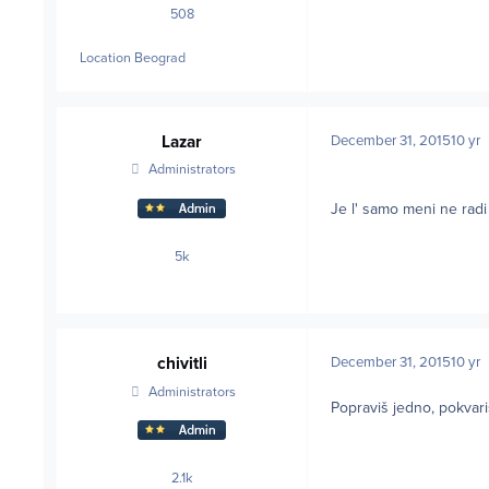
508
posts
Location
Beograd
Lazar
December 31, 2015
10 yr
Administrators
Je l' samo meni ne radi 
5k
posts
chivitli
December 31, 2015
10 yr
Administrators
Popraviš jedno, pokvar
2.1k
posts