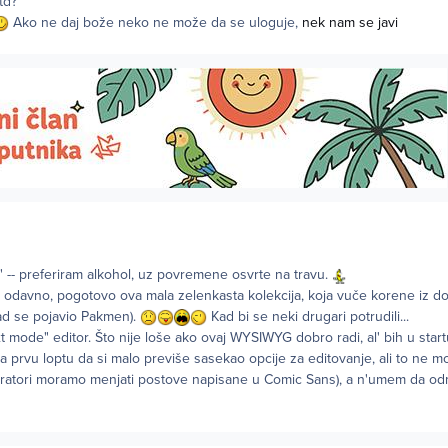
td?
Ako ne daj bože neko ne može da se uloguje,
nek nam se javi
" -- preferiram alkohol, uz povremene osvrte na travu.
š odavno, pogotovo ova mala zelenkasta kolekcija, koja vuče korene iz d
kad se pojavio Pakmen).
Kad bi se neki drugari potrudili...
t mode" editor. Što nije loše ako ovaj WYSIWYG dobro radi, al' bih u start
na prvu loptu da si malo previše sasekao opcije za editovanje, ali to ne m
ratori moramo menjati postove napisane u Comic Sans), a n'umem da o