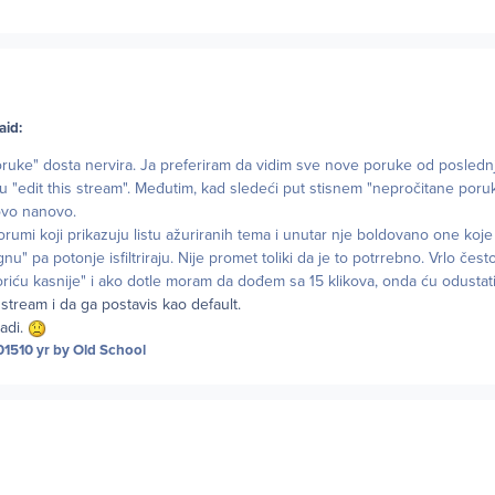
aid:
ruke" dosta nervira. Ja preferiram da vidim sve nove poruke od poslednj
 u "edit this stream". Međutim, kad sledeći put stisnem "nepročitane poruk
jovo nanovo.
orumi koji prikazuju listu ažuriranih tema i unutar nje boldovano one koje 
u" pa potonje isfiltriraju. Nije promet toliki da je to potrrebno. Vrlo čes
iću kasnije" i ako dotle moram da dođem sa 15 klikova, onda ću odustati
stream i da ga postavis kao default.
radi.
015
10 yr
by Old School