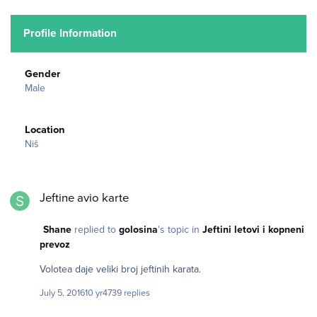
Profile Information
Gender
Male
Location
Niš
Jeftine avio karte
Jeftine avio karte
Shane
replied to
golosina
's topic in
Jeftini letovi i kopneni
prevoz
Volotea daje veliki broj jeftinih karata.
July 5, 2016
10 yr
4739 replies