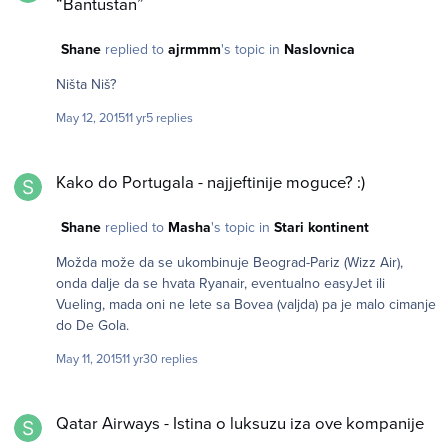
“Bantustan”
Shane
replied to
ajrmmm
's topic in
Naslovnica
Ništa Niš?
May 12, 2015
11 yr
5 replies
Kako do Portugala - najjeftinije moguce? :)
Kako do Portugala - najjeftinije moguce? :)
Shane
replied to
Masha
's topic in
Stari kontinent
Možda može da se ukombinuje Beograd-Pariz (Wizz Air),
onda dalje da se hvata Ryanair, eventualno easyJet ili
Vueling, mada oni ne lete sa Bovea (valjda) pa je malo cimanje
do De Gola.
May 11, 2015
11 yr
30 replies
Qatar Airways - Istina o luksuzu iza ove kompanije
Qatar Airways - Istina o luksuzu iza ove kompanije