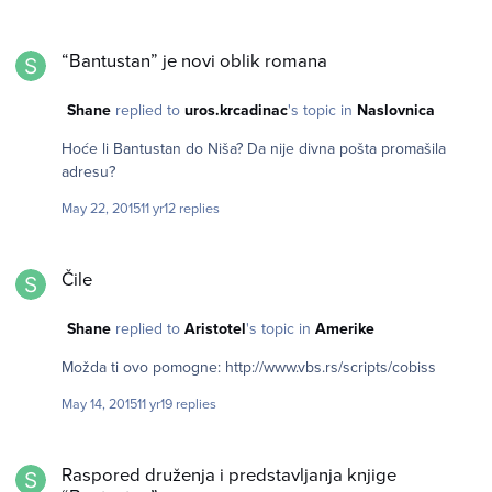
“Bantustan” je novi oblik romana
“Bantustan” je novi oblik romana
Shane
replied to
uros.krcadinac
's topic in
Naslovnica
Hoće li Bantustan do Niša? Da nije divna pošta promašila
adresu?
May 22, 2015
11 yr
12 replies
Čile
Čile
Shane
replied to
Aristotel
's topic in
Amerike
Možda ti ovo pomogne: http://www.vbs.rs/scripts/cobiss
May 14, 2015
11 yr
19 replies
Raspored druženja i predstavljanja knjige “Bantustan”
Raspored druženja i predstavljanja knjige