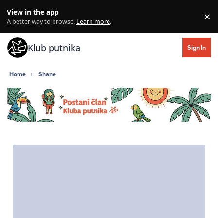
Skip to content
View in the app
×
Di
A better way to browse.
Learn more
.
Klub putnika
Sign In
Home
Shane