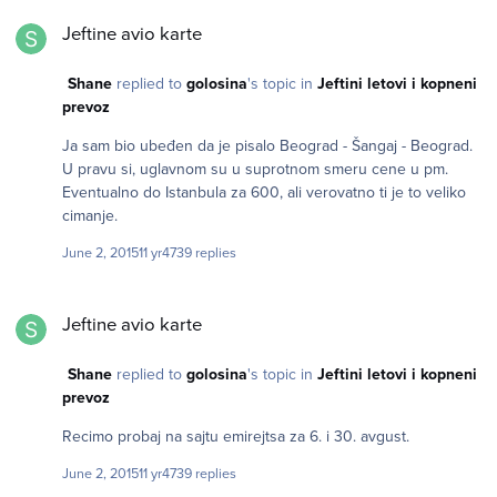
Jeftine avio karte
Jeftine avio karte
Shane
replied to
golosina
's topic in
Jeftini letovi i kopneni
prevoz
Ja sam bio ubeđen da je pisalo Beograd - Šangaj - Beograd.
U pravu si, uglavnom su u suprotnom smeru cene u pm.
Eventualno do Istanbula za 600, ali verovatno ti je to veliko
cimanje.
June 2, 2015
11 yr
4739 replies
Jeftine avio karte
Jeftine avio karte
Shane
replied to
golosina
's topic in
Jeftini letovi i kopneni
prevoz
Recimo probaj na sajtu emirejtsa za 6. i 30. avgust.
June 2, 2015
11 yr
4739 replies