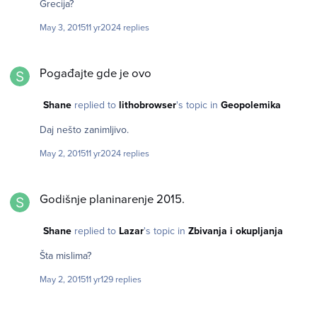
Grecija?
May 3, 2015
11 yr
2024 replies
Pogađajte gde je ovo
Pogađajte gde je ovo
Shane
replied to
lithobrowser
's topic in
Geopolemika
Daj nešto zanimljivo.
May 2, 2015
11 yr
2024 replies
Godišnje planinarenje 2015.
Godišnje planinarenje 2015.
Shane
replied to
Lazar
's topic in
Zbivanja i okupljanja
Šta mislima?
May 2, 2015
11 yr
129 replies
Godišnje planinarenje 2015.