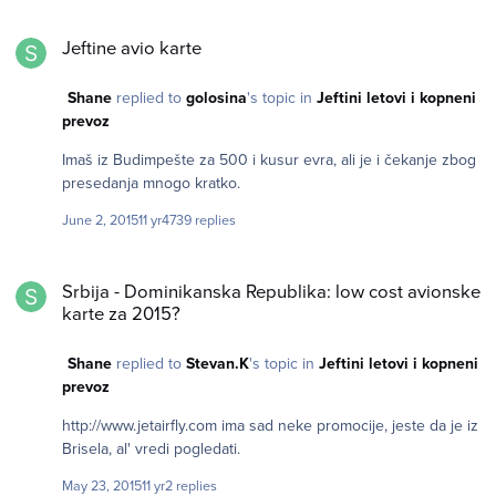
Jeftine avio karte
Jeftine avio karte
Shane
replied to
golosina
's topic in
Jeftini letovi i kopneni
prevoz
Imaš iz Budimpešte za 500 i kusur evra, ali je i čekanje zbog
presedanja mnogo kratko.
June 2, 2015
11 yr
4739 replies
Srbija - Dominikanska Republika: low cost avionske karte za 2015?
Srbija - Dominikanska Republika: low cost avionske
karte za 2015?
Shane
replied to
Stevan.K
's topic in
Jeftini letovi i kopneni
prevoz
http://www.jetairfly.com ima sad neke promocije, jeste da je iz
Brisela, al' vredi pogledati.
May 23, 2015
11 yr
2 replies