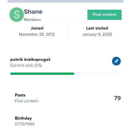
Shane
Find content
Members
Joined
Last visited
November 25, 2012
January 9, 2025
View all
putnik kratkoprugaš
Current rank (3/5)
Find content
Posts
79
Find content
Birthday
07/10/1990