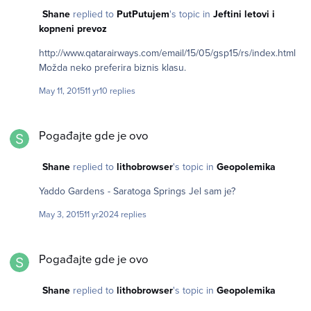
Shane
replied to
PutPutujem
's topic in
Jeftini letovi i
kopneni prevoz
http://www.qatarairways.com/email/15/05/gsp15/rs/index.html
Možda neko preferira biznis klasu.
May 11, 2015
11 yr
10 replies
Pogađajte gde je ovo
Pogađajte gde je ovo
Shane
replied to
lithobrowser
's topic in
Geopolemika
Yaddo Gardens - Saratoga Springs Jel sam je?
May 3, 2015
11 yr
2024 replies
Pogađajte gde je ovo
Pogađajte gde je ovo
Shane
replied to
lithobrowser
's topic in
Geopolemika