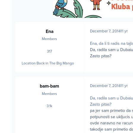
Ena
December 7, 2014
11 yr
Members
Ena, da li ti radis na tajl
Da, radila sam u Dubai
317
posts
Zasto pitas?
Location
Back in The Big Mango
bam-bam
December 7, 2014
11 yr
Members
Da, radila sam u Dubai
Zasto pitas?
3.1k
posts
pa jer sam primetio da s
potpunosti se ukljucis u 
ovde naravno ne racunam
takodje sam primetio da