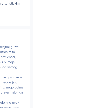
 u turistickim
acajnoj guzvi,
utrosim to
 sm! Znaci,
 li bi moje
isi od samog
ih za gradove u
s negde (sto
edinu, nego ocima
 prava malo i da
vde nije uvek
anu nase zgrade