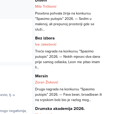
Dišem
Mila Tričković
Posebna pohvala žirija na konkursu
"Spasimo putopis" 2026. — Sedim u
malenoj, ali prepunoj prostoriji gde se
služi...
Bez izbora
Iva Jakešević
Treća nagrada na konkursu "Spasimo
putopis" 2026. — Nekih mjesec-dva dana
prije samog odlaska, Leon me pitao imam
li...
Mersin
Zoran Živković
Druga nagrada na konkursu "Spasimo
putopis" 2026. — Fava bean, broadbean ili
sto, tj. u
na srpskom bob bio je razlog mog...
Drumska akademija 2026.
nogo negativnija,