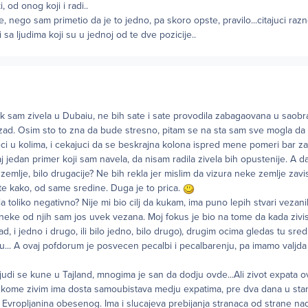
 od onog koji i radi..
 nego sam primetio da je to jedno, pa skoro opste, pravilo...citajuci ra
 sa ljudima koji su u jednoj od te dve pozicije..
dok sam zivela u Dubaiu, ne bih sate i sate provodila zabagaovana u saobr
zad. Osim sto to zna da bude stresno, pitam se na sta sam sve mogla da 
 u kolima, i cekajuci da se beskrajna kolona ispred mene pomeri bar za
 jedan primer koji sam navela, da nisam radila zivela bih opustenije. A da
 zemlje, bilo drugacije? Ne bih rekla jer mislim da vizura neke zemlje zav
te kako, od same sredine. Duga je to prica.
a toliko negativno? Nije mi bio cilj da kukam, ima puno lepih stvari vezan
 neke od njih sam jos uvek vezana. Moj fokus je bio na tome da kada zivi
ad, i jedno i drugo, ili bilo jedno, bilo drugo), drugim ocima gledas tu sr
azu... A ovaj pofdorum je posvecen pecalbi i pecalbarenju, pa imamo valjda
judi se kune u Tajland, mnogima je san da dodju ovde...Ali zivot expata o
 kome zivim ima dosta samoubistava medju expatima, pre dva dana u st
 Evropljanina obesenog. Ima i slucajeva prebijanja stranaca od strane na