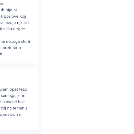
u..
ih nije ni
i poslove koji
ima medju njima i
iti selio negde
ima necega sto ti
sto preterano
...
ujem opet tezu
a samoga, a ne
ostvariti bolji
istolj na temenu
 sredstvo za