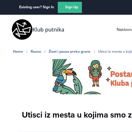
Skip to content
Existing user? Sign In
Sign Up
Klub putnika
Naslovn
Home
Razno
Život i posao preko grane
Utisci iz mesta u ko
Utisci iz mesta u kojima smo 