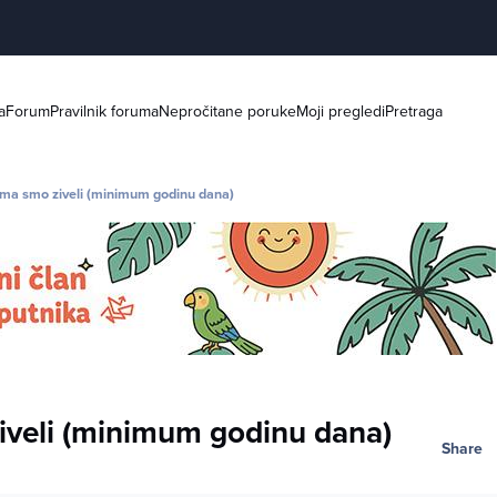
a
Forum
Pravilnik foruma
Nepročitane poruke
Moji pregledi
Pretraga
jima smo ziveli (minimum godinu dana)
ziveli (minimum godinu dana)
Share