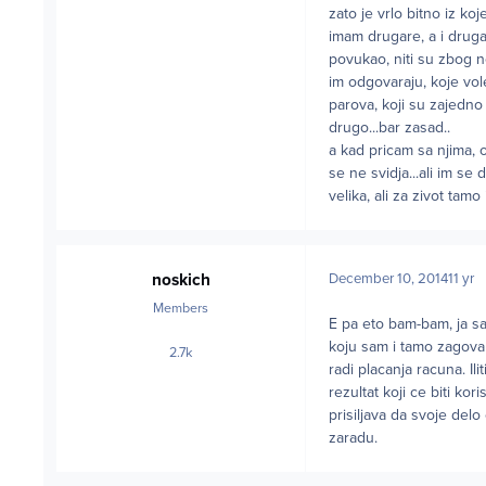
zato je vrlo bitno iz ko
imam drugare, a i drugari
povukao, niti su zbog n
im odgovaraju, koje vole,
parova, koji su zajedno 
drugo...bar zasad..
a kad pricam sa njima, 
se ne svidja...ali im se 
velika, ali za zivot tam
noskich
December 10, 2014
11 yr
Members
E pa eto bam-bam, ja s
koju sam i tamo zagovar
2.7k
posts
radi placanja racuna. Ili
rezultat koji ce biti kor
prisiljava da svoje delo
zaradu.