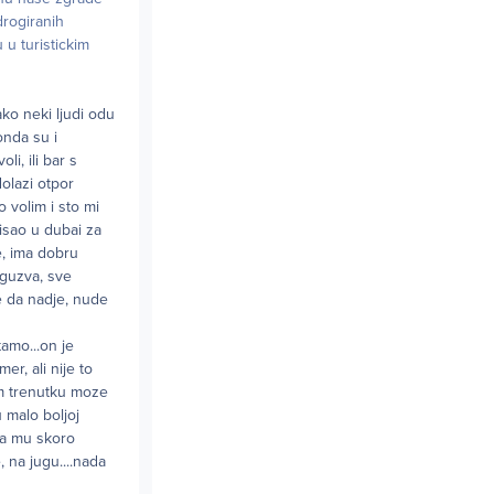
drogiranih
 u turistickim
ako neki ljudi odu
onda su i
i, ili bar s
dolazi otpor
 volim i sto mi
tisao u dubai za
e, ima dobru
, guzva, sve
e da nadje, nude
tamo...on je
er, ali nije to
kom trenutku moze
u malo boljoj
lja mu skoro
, na jugu....nada