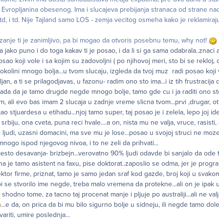
 Evropljanina obesenog. Ima i slucajeva prebijanja stranaca od strane na
i td, i td. Nije Tajland samo LOS - zemja vecitog osmeha kako je reklamiraju
anje ti je zanimljivo, pa bi mogao da otvoris posebnu temu, why not!
a jako puno i do toga kakav ti je posao, i da li si ga sama odabrala..znaci 
osao koji vole i sa kojim su zadovoljni ( po njihovoj meri, sto bi se reklo), 
kolini mnogo bolja...u tvom slucaju, izgleda da tvoj muz radi posao koji vol
jan, a ti se prilagodjavas, u fazonu- radim ono sto ima...i iz tih frustracija 
 nada da je tamo drugde negde mnogo bolje, tamo gde cu i ja raditi ono sto
, ali evo bas imam 2 slucaja u zadnje vreme slicna tvom...prvi ,drugar, o
o stjuardesa u etihadu...njoj tamo super, taj posao je i zelela, lepo joj id
srbiju, ona cveta, puna reci hvale....a on, nista mu ne valja, vruce, rasisti
 ljudi, uzasni domacini, ma sve mu je lose...posao u svojoj struci ne moz
ogo ispod njegovog nivoa, i to ne zeli da prihvati...
 mesto desavanja- brizbejn...verovatno 90% ljudi odavde bi sanjalo da ode 
a je tamo asistent na faxu, pise doktorat..zaposlio se odma, jer je program
irektor firme, priznat, tamo je samo jedan sraf kod gazde, broj koji u sva
 bi se stvorilo ime negde, treba malo vremena da protekne...ali on je ipak 
i shodno tome, za tacno taj procenat manje i pljuje po australiji...ali ne va
...e da, on prica da bi mu bilo sigurno bolje u sidneju, ili negde tamo dole
ariti, umire poslednja...