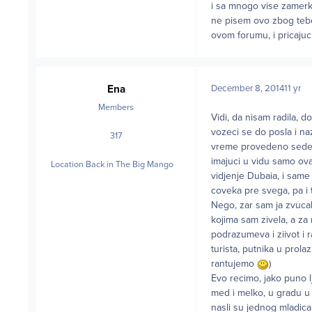
i sa mnogo vise zamerki,
ne pisem ovo zbog tebe,
ovom forumu, i pricajuci
Ena
December 8, 2014
11 yr
Members
Vidi, da nisam radila, 
vozeci se do posla i na
317
posts
vreme provedeno sedeci
imajuci u vidu samo ovaj
Location
Back in The Big Mango
vidjenje Dubaia, i same
coveka pre svega, pa i 
Nego, zar sam ja zvucal
kojima sam zivela, a za
podrazumeva i ziivot i r
turista, putnika u prol
rantujemo
)
Evo recimo, jako puno l
med i melko, u gradu u
nasli su jednog mladica