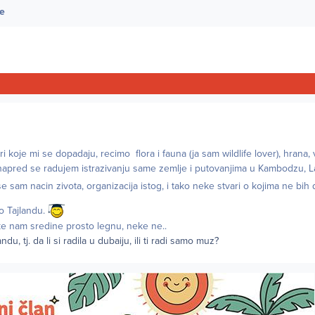
ne
 koje mi se dopadaju, recimo flora i fauna (ja sam wildlife lover), hrana,
napred se radujem istrazivanju same zemlje i putovanjima u Kambodzu, L
e sam nacin zivota, organizacija istog, i tako neke stvari o kojima ne bih
 o Tajlandu.
ke nam sredine prosto legnu, neke ne..
andu, tj. da li si radila u dubaiju, ili ti radi samo muz?