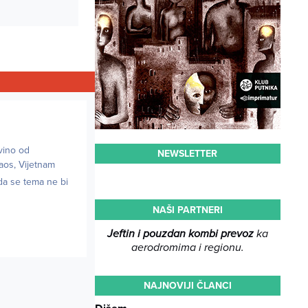
 vino od
NEWSLETTER
aos, Vijetnam
 da se tema ne bi
NAŠI PARTNERI
Jeftin i pouzdan kombi prevoz
ka
aerodromima i regionu.
NAJNOVIJI ČLANCI