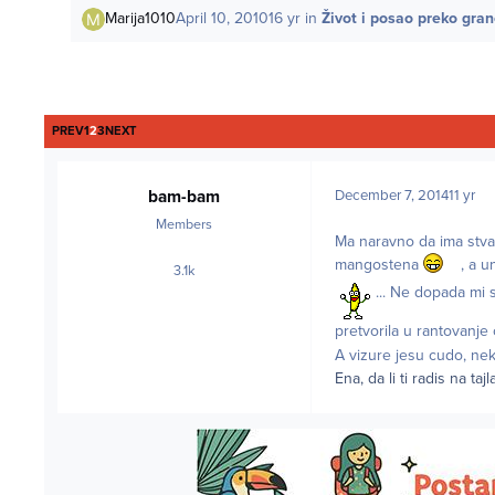
Marija1010
April 10, 2010
16 yr
in
Život i posao preko gra
FIRST PAGE
LAST PAGE
PREV
1
2
3
NEXT
bam-bam
December 7, 2014
11 yr
Members
Ma naravno da ima stvari
mangostena
, a u
3.1k
posts
... Ne dopada mi s
pretvorila u rantovanje
A vizure jesu cudo, ne
Ena, da li ti radis na tajl