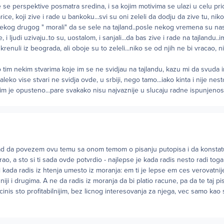
je se perspektive posmatra sredina, i sa kojim motivima se ulazi u celu pric
ce, koji zive i rade u bankoku...svi su oni zeleli da dodju da zive tu, niko 
ekog drugog " morali" da se sele na tajland..posle nekog vremena su nasl
 i ljudi uzivaju..to su, uostalom, i sanjali...da bas zive i rade na tajlandu..
krenuli iz beograda, ali oboje su to zeleli...niko se od njih ne bi vracao, n
o tim nekim stvarima koje im se ne svidjau na tajlandu, kazu mi da svuda 
daleko vise stvari ne svidja ovde, u srbiji, nego tamo...iako kinta i nije ne
o im je opusteno...pare svakako nisu najvaznije u slucaju radne ispunjenosti
ad da povezem ovu temu sa onom temom o pisanju putopisa i da konstat
ao, a sto si ti sada ovde potvrdio - najlepse je kada radis nesto radi tog
ti kada radis iz htenja umesto iz moranja: em ti je lepse em ces verovatnije 
isniji i drugima. A ne da radis iz moranja da bi platio racune, pa da te taj p
 cinis sto profitabilnijim, bez licnog interesovanja za njega, vec samo kao