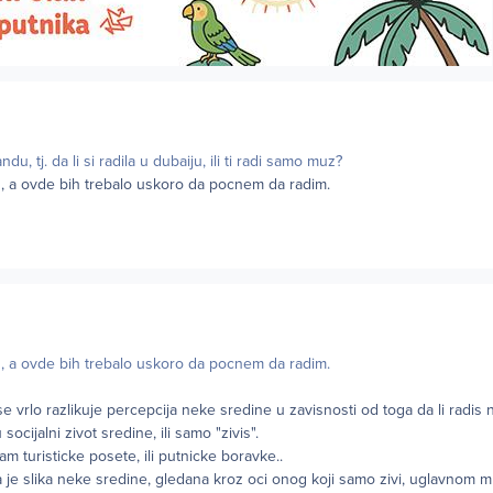
andu, tj. da li si radila u dubaiju, ili ti radi samo muz?
u, a ovde bih trebalo uskoro da pocnem da radim.
u, a ovde bih trebalo uskoro da pocnem da radim.
e vrlo razlikuje percepcija neke sredine u zavisnosti od toga da li radis ne
socijalni zivot sredine, ili samo "zivis".
 turisticke posete, ili putnicke boravke..
 je slika neke sredine, gledana kroz oci onog koji samo zivi, uglavnom m