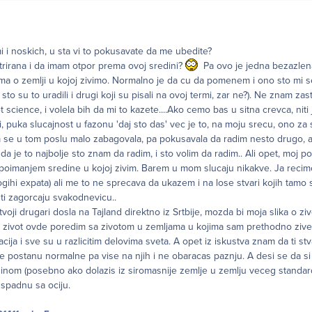
 i noskich, u sta vi to pokusavate da me ubedite?
trirana i da imam otpor prema ovoj sredini?
Pa ovo je jedna bezazlen
ima o zemlji u kojoj zivimo. Normalno je da cu da pomenem i ono sto mi se
 sto su to uradili i drugi koji su pisali na ovoj termi, zar ne?). Ne znam za
t science, i volela bih da mi to kazete....Ako cemo bas u sitna crevca, niti
iti, puka slucajnost u fazonu 'daj sto das' vec je to, na moju srecu, ono za
m se u tom poslu malo zabagovala, pa pokusavala da radim nesto drugo, 
 da je to najbolje sto znam da radim, i sto volim da radim.. Ali opet, moj
poimanjem sredine u kojoj zivim. Barem u mom slucaju nikakve. Ja recim
ogihi expata) ali me to ne sprecava da ukazem i na lose stvari kojih tamo 
i zagorcaju svakodnevicu..
oji drugari dosla na Tajland direktno iz Srtbije, mozda bi moja slika o zi
ja zivot ovde poredim sa zivotom u zemljama u kojima sam prethodno zivel
cija i sve su u razlicitim delovima sveta. A opet iz iskustva znam da ti stva
e postanu normalne pa vise na njih i ne obaracas paznju. A desi se da s
om (posebno ako dolazis iz siromasnije zemlje u zemlju veceg standarda)
 spadnu sa ociju.