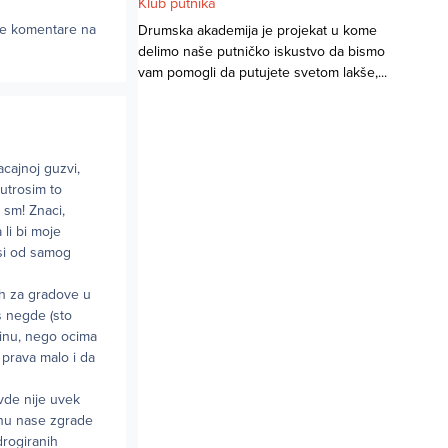
Klub putnika
zne komentare na
Drumska akademija je projekat u kome
delimo naše putničko iskustvo da bismo
vam pomogli da putujete svetom lakše,...
acajnoj guzvi,
utrosim to
 sm! Znaci,
 li bi moje
isi od samog
ih za gradove u
s negde (sto
edinu, nego ocima
 prava malo i da
vde nije uvek
anu nase zgrade
drogiranih