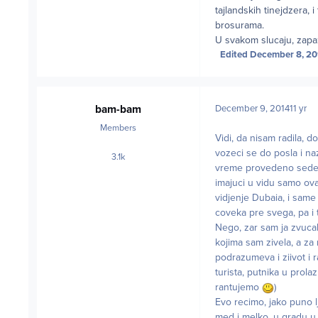
tajlandskih tinejdzera, 
brosurama.
U svakom slucaju, zapaz
Edited
December 8, 20
bam-bam
December 9, 2014
11 yr
Members
Vidi, da nisam radila, 
vozeci se do posla i na
3.1k
posts
vreme provedeno sedeci
imajuci u vidu samo ovaj
vidjenje Dubaia, i same
coveka pre svega, pa i 
Nego, zar sam ja zvucal
kojima sam zivela, a za
podrazumeva i ziivot i r
turista, putnika u prol
rantujemo
)
Evo recimo, jako puno l
med i melko, u gradu u