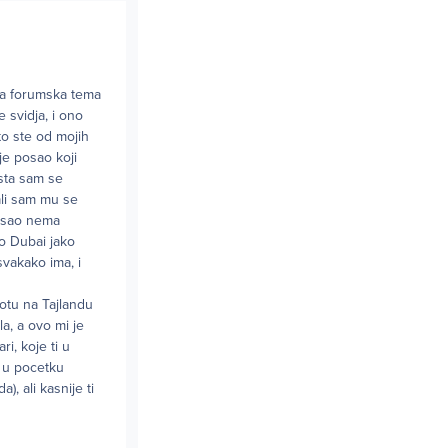
a forumska tema
 svidja, i ono
sto ste od mojih
 je posao koji
 sta sam se
ali sam mu se
 posao nema
o Dubai jako
svakako ima, i
votu na Tajlandu
a, a ovo mi je
ri, koje ti u
i u pocetku
, ali kasnije ti