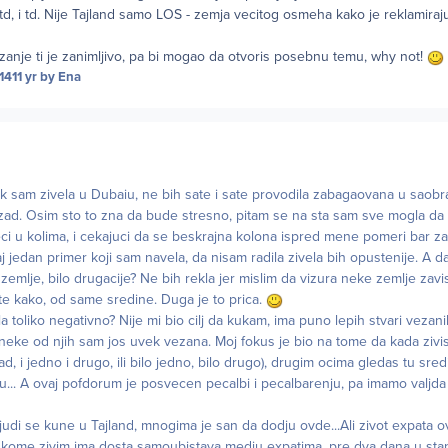
i td, i td. Nije Tajland samo LOS - zemja vecitog osmeha kako je reklamiraju
anje ti je zanimljivo, pa bi mogao da otvoris posebnu temu, why not!
14
11 yr
by Ena
dok sam zivela u Dubaiu, ne bih sate i sate provodila zabagaovana u saobr
zad. Osim sto to zna da bude stresno, pitam se na sta sam sve mogla da 
 u kolima, i cekajuci da se beskrajna kolona ispred mene pomeri bar za
 jedan primer koji sam navela, da nisam radila zivela bih opustenije. A da
 zemlje, bilo drugacije? Ne bih rekla jer mislim da vizura neke zemlje zav
te kako, od same sredine. Duga je to prica.
a toliko negativno? Nije mi bio cilj da kukam, ima puno lepih stvari vezan
 neke od njih sam jos uvek vezana. Moj fokus je bio na tome da kada zivi
ad, i jedno i drugo, ili bilo jedno, bilo drugo), drugim ocima gledas tu sr
azu... A ovaj pofdorum je posvecen pecalbi i pecalbarenju, pa imamo valjda
judi se kune u Tajland, mnogima je san da dodju ovde...Ali zivot expata o
 kome zivim ima dosta samoubistava medju expatima, pre dva dana u st