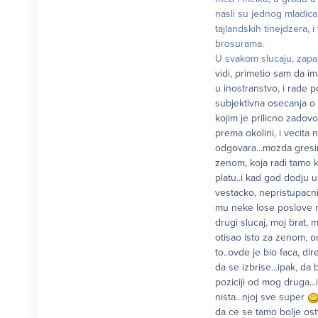
nasli su jednog mladica
tajlandskih tinejdzera, 
brosurama.
U svakom slucaju, zapaz
vidi, primetio sam da im
u inostranstvo, i rade p
subjektivna osecanja o o
kojim je prilicno zadovol
prema okolini, i vecita
odgovara...mozda gresim
zenom, koja radi tamo ka
platu..i kad god dodju u 
vestacko, nepristupacni
mu neke lose poslove mn
drugi slucaj, moj brat,
otisao isto za zenom, on
to..ovde je bio faca, d
da se izbrise...ipak, da
poziciji od mog druga...
nista...njoj sve super
da ce se tamo bolje ostv