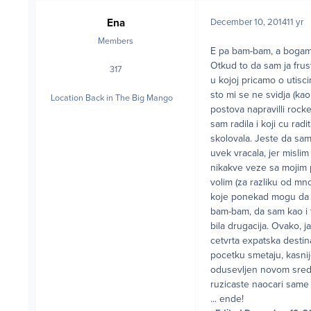
Ena
December 10, 2014
11 yr
Members
E pa bam-bam, a bogami
Otkud to da sam ja frus
317
posts
u kojoj pricamo o utisc
sto mi se ne svidja (kao
Location
Back in The Big Mango
postova napravilli rocke
sam radila i koji cu rad
skolovala. Jeste da sa
uvek vracala, jer mislim
nikakve veze sa mojim 
volim (za razliku od mn
koje ponekad mogu da t
bam-bam, da sam kao i tv
bila drugacija. Ovako, 
cetvrta expatska destina
pocetku smetaju, kasnij
odusevljen novom sredin
ruzicaste naocari same
... ende!