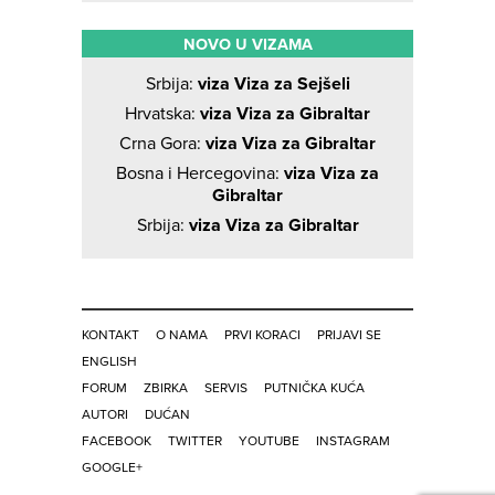
NOVO U VIZAMA
Srbija:
viza Viza za Sejšeli
Hrvatska:
viza Viza za Gibraltar
Crna Gora:
viza Viza za Gibraltar
Bosna i Hercegovina:
viza Viza za
Gibraltar
Srbija:
viza Viza za Gibraltar
KONTAKT
O NAMA
PRVI KORACI
PRIJAVI SE
ENGLISH
FORUM
ZBIRKA
SERVIS
PUTNIČKA KUĆA
AUTORI
DUĆAN
FACEBOOK
TWITTER
YOUTUBE
INSTAGRAM
GOOGLE+