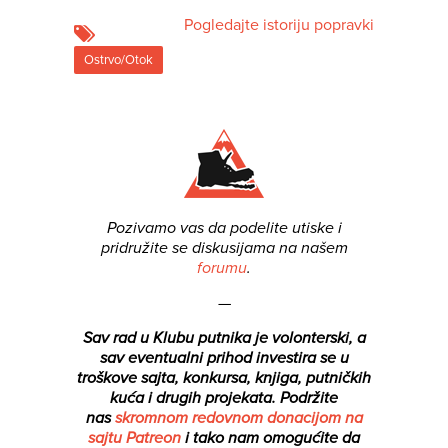
Pogledajte istoriju popravki
Ostrvo/Otok
Pozivamo vas da podelite utiske i
pridružite se diskusijama na našem
forumu
.
—
Sav rad u Klubu putnika je volonterski, a
sav eventualni prihod investira se u
troškove sajta, konkursa, knjiga, putničkih
kuća i drugih projekata.
Podržite
nas
skromnom redovnom donacijom na
sajtu Patreon
i tako nam omogućite da