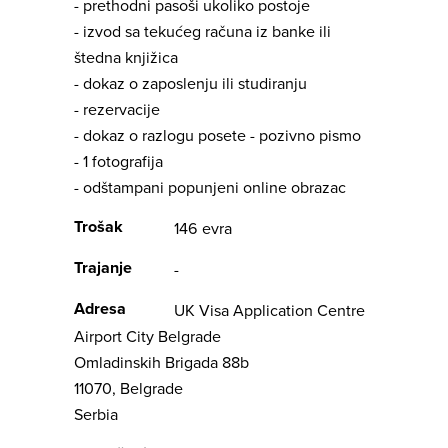
- prethodni pasoši ukoliko postoje
- izvod sa tekućeg računa iz banke ili
štedna knjižica
- dokaz o zaposlenju ili studiranju
- rezervacije
- dokaz o razlogu posete - pozivno pismo
- 1 fotografija
- odštampani popunjeni online obrazac
Trošak
146 evra
Trajanje
-
Adresa
UK Visa Application Centre
Airport City Belgrade
Omladinskih Brigada 88b
11070, Belgrade
Serbia