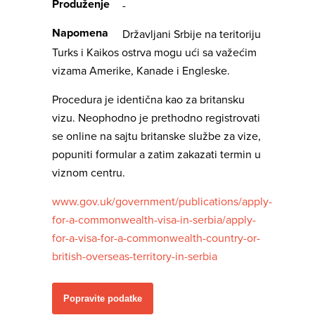
Produženje
-
Napomena
Državljani Srbije na teritoriju
Turks i Kaikos ostrva mogu ući sa važećim
vizama Amerike, Kanade i Engleske.
Procedura je identična kao za britansku
vizu. Neophodno je prethodno registrovati
se online na sajtu britanske službe za vize,
popuniti formular a zatim zakazati termin u
viznom centru.
www.gov.uk/government/publications/apply-
for-a-commonwealth-visa-in-serbia/apply-
for-a-visa-for-a-commonwealth-country-or-
british-overseas-territory-in-serbia
Popravite podatke