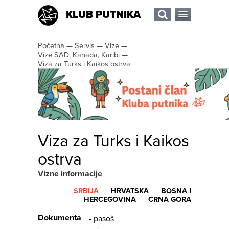
KLUB PUTNIKA
Početna
—
Servis
—
Vize
—
Vize SAD, Kanada, Karibi
—
Viza za Turks i Kaikos ostrva
Viza za Turks i Kaikos
ostrva
Vizne informacije
SRBIJA
HRVATSKA
BOSNA I
HERCEGOVINA
CRNA GORA
Dokumenta
- pasoš