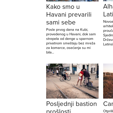
Al
Kako smo u
Lat
Havani prevarili
sami sebe
Novoa
arhite
Posle prvog dana na Kubi,
prouča
provedenog u Havani, dok sam
Sjedi
strepela od denge u sparnom
Držav
privatnom smeštaju bez mreža
Latins
za komarce, osećanja su mi
bila...
Posljednji bastion
Ca
prošlosti
Otpril