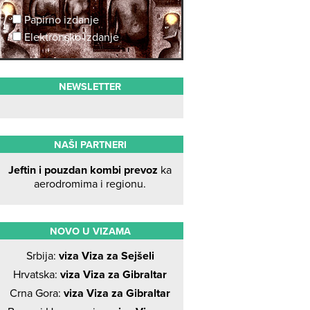
Papirno izdanje
Elektronsko izdanje
NEWSLETTER
NAŠI PARTNERI
Jeftin i pouzdan kombi prevoz
ka
aerodromima i regionu.
NOVO U VIZAMA
Srbija:
viza Viza za Sejšeli
Hrvatska:
viza Viza za Gibraltar
Crna Gora:
viza Viza za Gibraltar