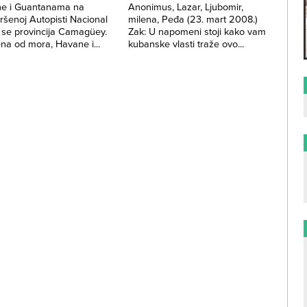
e i Guantanama na
Anonimus, Lazar, Ljubomir,
ršenoj Autopisti Nacional
milena, Peđa (23. mart 2008.)
 se provincija Camagüey.
Zak: U napomeni stoji kako vam
na od mora, Havane i...
kubanske vlasti traže ovo...