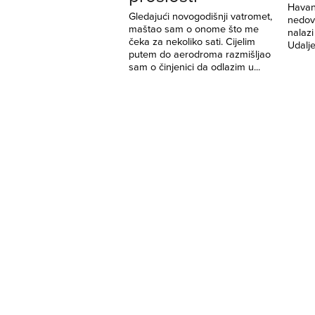
Havan
Gledajući novogodišnji vatromet,
nedov
maštao sam o onome što me
nalazi
čeka za nekoliko sati. Cijelim
Udalje
putem do aerodroma razmišljao
sam o činjenici da odlazim u...