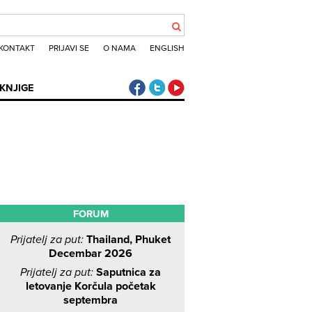
KONTAKT
PRIJAVI SE
O NAMA
ENGLISH
Klub putnika Facebook
Klub putnika Twitter
Klub putnika Youtube
KNJIGE
FORUM
Prijatelj za put:
Thailand, Phuket
Decembar 2026
Prijatelj za put:
Saputnica za
letovanje Korčula početak
septembra