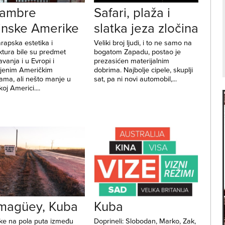
hambre
Safari, plaža i
inske Amerike
slatka jeza zločina
rapska estetika i
Veliki broj ljudi, i to ne samo na
ktura bile su predmet
bogatom Zapadu, postao je
vanja i u Evropi i
prezasićen materijalnim
njenim Američkim
dobrima. Najbolje cipele, skuplji
ama, ali nešto manje u
sat, pa ni novi automobil,...
koj Americi....
magüey, Kuba
Kuba
ike na pola puta između
Doprineli: Slobodan, Marko, Zak,