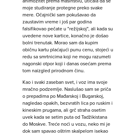
animozitet prema mašinstvu, uticala da se
moje studiranje protegne preko svake
mere. Očajnički sam pokušavao da
zaustavim vreme i još par godina
falsifikovao pečate u "režijskoj", ali kada su
uvedene nove kartice, konačno je došao
bolni trenutak. Morao sam da kupim
običnu kartu plaćajući punu cenu, stojeći u
redu sa smrtnicima koji ne mogu razumeti
nagonski otpor koji i danas osećam prema
tom naizgled prirodnom činu.
Kao i svaki zaseban svet, i voz ima svoje
mračno podzemlje. Naslušao sam se priča
o prepadima po Mađarskoj i Bugarskoj,
nagledao opakih, bezvratih lica po ruskim i
kineskim prugama, ali grč straha osetim
uvek kada se setim puta od Tadžikistana
do Moskve. Treće noći u vozu, neko mi je
dok sam spavao oštrim skalpelom isekao