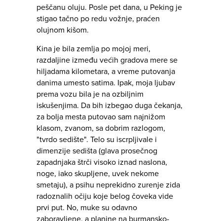
peščanu oluju. Posle pet dana, u Peking je
stigao tačno po redu vožnje, praćen
olujnom kišom.
Kina je bila zemlja po mojoj meri,
razdaljine između većih gradova mere se
hiljadama kilometara, a vreme putovanja
danima umesto satima. Ipak, moja ljubav
prema vozu bila je na ozbiljnim
iskušenjima. Da bih izbegao duga čekanja,
za bolja mesta putovao sam najnižom
klasom, zvanom, sa dobrim razlogom,
"tvrdo sedište". Telo su iscrpljivale i
dimenzije sedišta (glava prosečnog
zapadnjaka štrči visoko iznad naslona,
noge, iako skupljene, uvek nekome
smetaju), a psihu neprekidno zurenje zida
radoznalih očiju koje belog čoveka vide
prvi put. No, muke su odavno
zaboravljene, a planine na burmansko-