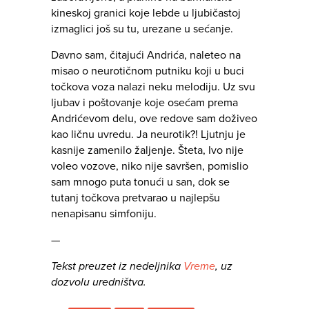
kineskoj granici koje lebde u ljubičastoj
izmaglici još su tu, urezane u sećanje.
Davno sam, čitajući Andrića, naleteo na
misao o neurotičnom putniku koji u buci
točkova voza nalazi neku melodiju. Uz svu
ljubav i poštovanje koje osećam prema
Andrićevom delu, ove redove sam doživeo
kao ličnu uvredu. Ja neurotik?! Ljutnju je
kasnije zamenilo žaljenje. Šteta, Ivo nije
voleo vozove, niko nije savršen, pomislio
sam mnogo puta tonući u san, dok se
tutanj točkova pretvarao u najlepšu
nenapisanu simfoniju.
—
Tekst preuzet iz nedeljnika
Vreme
, uz
dozvolu uredništva.