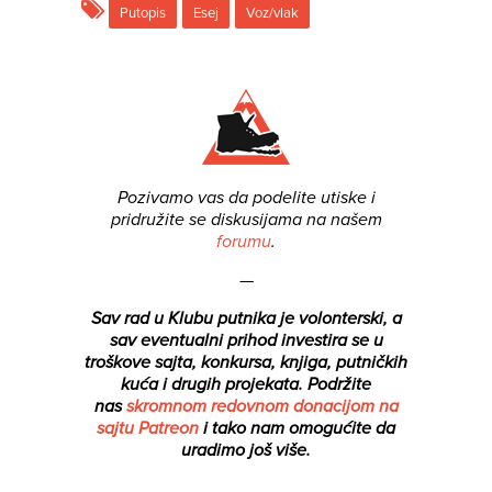
Putopis
Esej
Voz/vlak
Pozivamo vas da podelite utiske i
pridružite se diskusijama na našem
forumu
.
—
Sav rad u Klubu putnika je volonterski, a
sav eventualni prihod investira se u
troškove sajta, konkursa, knjiga, putničkih
kuća i drugih projekata.
Podržite
nas
skromnom redovnom donacijom na
sajtu Patreon
i tako nam omogućite da
uradimo još više.