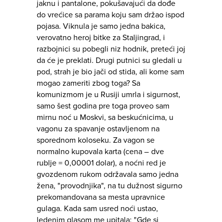
jaknu i pantalone, pokušavajući da dođe
do vrećice sa parama koju sam držao ispod
pojasa. Viknula je samo jedna bakica,
verovatno heroj bitke za Staljingrad, i
razbojnici su pobegli niz hodnik, preteći joj
da će je preklati. Drugi putnici su gledali u
pod, strah je bio jači od stida, ali kome sam
mogao zameriti zbog toga? Sa
komunizmom je u Rusiji umrla i sigurnost,
samo šest godina pre toga proveo sam
mirnu noć u Moskvi, sa beskućnicima, u
vagonu za spavanje ostavljenom na
sporednom koloseku. Za vagon se
normalno kupovala karta (cena – dve
rublje = 0,00001 dolar), a noćni red je
gvozdenom rukom održavala samo jedna
žena, "provodnjika", na tu dužnost sigurno
prekomandovana sa mesta upravnice
gulaga. Kada sam usred noći ustao,
ledenim glasom me upitala: "Gde si