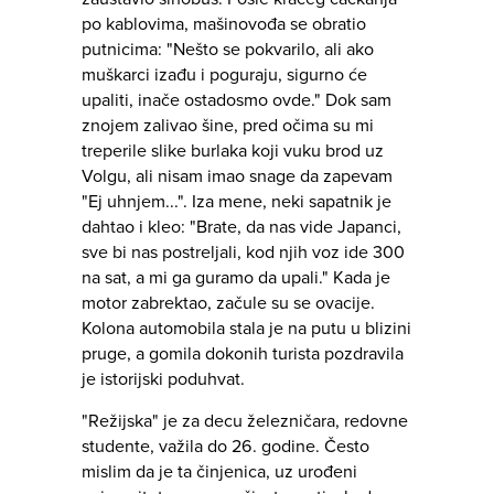
po kablovima, mašinovođa se obratio
putnicima: "Nešto se pokvarilo, ali ako
muškarci izađu i poguraju, sigurno će
upaliti, inače ostadosmo ovde." Dok sam
znojem zalivao šine, pred očima su mi
treperile slike burlaka koji vuku brod uz
Volgu, ali nisam imao snage da zapevam
"Ej uhnjem...". Iza mene, neki sapatnik je
dahtao i kleo: "Brate, da nas vide Japanci,
sve bi nas postreljali, kod njih voz ide 300
na sat, a mi ga guramo da upali." Kada je
motor zabrektao, začule su se ovacije.
Kolona automobila stala je na putu u blizini
pruge, a gomila dokonih turista pozdravila
je istorijski poduhvat.
"Režijska" je za decu železničara, redovne
studente, važila do 26. godine. Često
mislim da je ta činjenica, uz urođeni