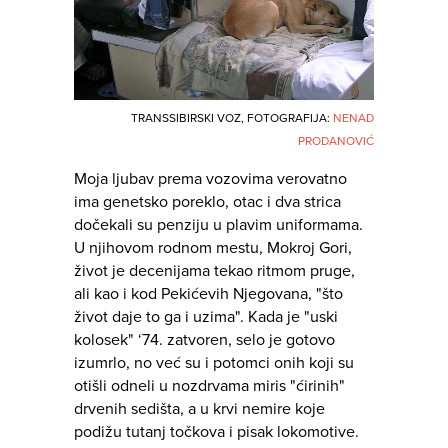
TRANSSIBIRSKI VOZ, FOTOGRAFIJA:
NENAD
PRODANOVIĆ
Moja ljubav prema vozovima verovatno
ima genetsko poreklo, otac i dva strica
dočekali su penziju u plavim uniformama.
U njihovom rodnom mestu, Mokroj Gori,
život je decenijama tekao ritmom pruge,
ali kao i kod Pekićevih Njegovana, "što
život daje to ga i uzima". Kada je "uski
kolosek" ‘74. zatvoren, selo je gotovo
izumrlo, no već su i potomci onih koji su
otišli odneli u nozdrvama miris "ćirinih"
drvenih sedišta, a u krvi nemire koje
podižu tutanj točkova i pisak lokomotive.