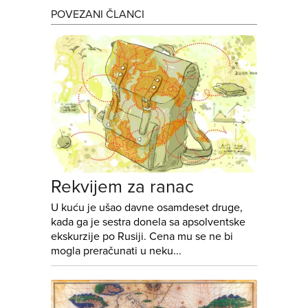
POVEZANI ČLANCI
Rekvijem za ranac
U kuću je ušao davne osamdeset druge,
kada ga je sestra donela sa apsolventske
ekskurzije po Rusiji. Cena mu se ne bi
mogla preračunati u neku...