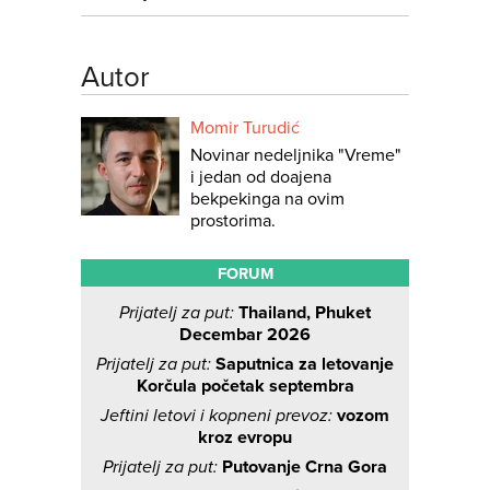
Autor
Momir Turudić
Novinar nedeljnika "Vreme"
i jedan od doajena
bekpekinga na ovim
prostorima.
FORUM
Prijatelj za put:
Thailand, Phuket
Decembar 2026
Prijatelj za put:
Saputnica za letovanje
Korčula početak septembra
Jeftini letovi i kopneni prevoz:
vozom
kroz evropu
Prijatelj za put:
Putovanje Crna Gora