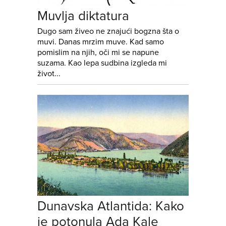
Muvlja diktatura
Dugo sam živeo ne znajući bogzna šta o
muvi. Danas mrzim muve. Kad samo
pomislim na njih, oči mi se napune
suzama. Kao lepa sudbina izgleda mi
život...
Dunavska Atlantida: Kako
je potonula Ada Kale