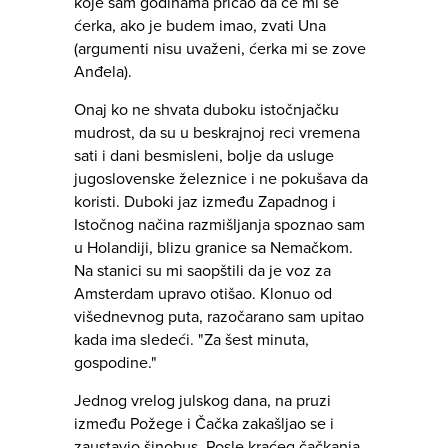
koje sam godinama pričao da će mi se
ćerka, ako je budem imao, zvati Una
(argumenti nisu uvaženi, ćerka mi se zove
Anđela).
Onaj ko ne shvata duboku istočnjačku
mudrost, da su u beskrajnoj reci vremena
sati i dani besmisleni, bolje da usluge
jugoslovenske železnice i ne pokušava da
koristi. Duboki jaz između Zapadnog i
Istočnog načina razmišljanja spoznao sam
u Holandiji, blizu granice sa Nemačkom.
Na stanici su mi saopštili da je voz za
Amsterdam upravo otišao. Klonuo od
višednevnog puta, razočarano sam upitao
kada ima sledeći. "Za šest minuta,
gospodine."
Jednog vrelog julskog dana, na pruzi
između Požege i Čačka zakašljao se i
zaustavio šinobus. Posle kraćeg čačkanja