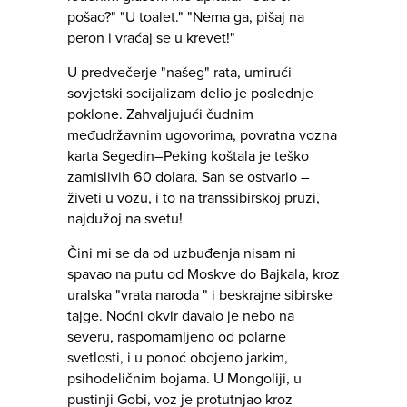
pošao?" "U toalet." "Nema ga, pišaj na
peron i vraćaj se u krevet!"
U predvečerje "našeg" rata, umirući
sovjetski socijalizam delio je poslednje
poklone. Zahvaljujući čudnim
međudržavnim ugovorima, povratna vozna
karta Segedin–Peking koštala je teško
zamislivih 60 dolara. San se ostvario –
živeti u vozu, i to na transsibirskoj pruzi,
najdužoj na svetu!
Čini mi se da od uzbuđenja nisam ni
spavao na putu od Moskve do Bajkala, kroz
uralska "vrata naroda " i beskrajne sibirske
tajge. Noćni okvir davalo je nebo na
severu, raspomamljeno od polarne
svetlosti, i u ponoć obojeno jarkim,
psihodeličnim bojama. U Mongoliji, u
pustinji Gobi, voz je protutnjao kroz