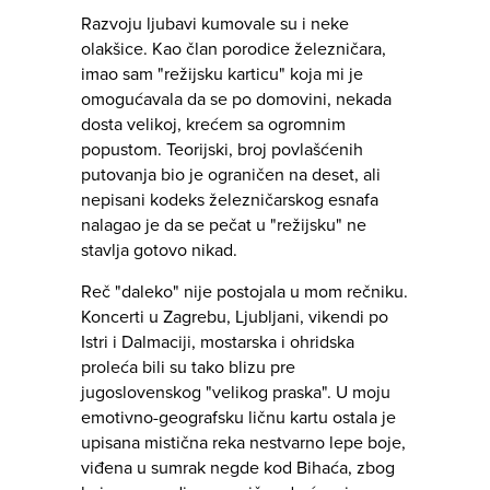
Razvoju ljubavi kumovale su i neke
olakšice. Kao član porodice železničara,
imao sam "režijsku karticu" koja mi je
omogućavala da se po domovini, nekada
dosta velikoj, krećem sa ogromnim
popustom. Teorijski, broj povlašćenih
putovanja bio je ograničen na deset, ali
nepisani kodeks železničarskog esnafa
nalagao je da se pečat u "režijsku" ne
stavlja gotovo nikad.
Reč "daleko" nije postojala u mom rečniku.
Koncerti u Zagrebu, Ljubljani, vikendi po
Istri i Dalmaciji, mostarska i ohridska
proleća bili su tako blizu pre
jugoslovenskog "velikog praska". U moju
emotivno-geografsku ličnu kartu ostala je
upisana mistična reka nestvarno lepe boje,
viđena u sumrak negde kod Bihaća, zbog