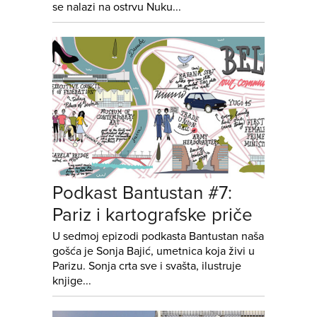
se nalazi na ostrvu Nuku...
Podkast Bantustan #7:
Pariz i kartografske priče
U sedmoj epizodi podkasta Bantustan naša
gošća je Sonja Bajić, umetnica koja živi u
Parizu. Sonja crta sve i svašta, ilustruje
knjige...