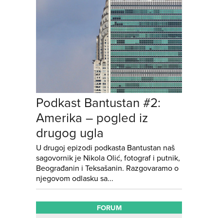
Podkast Bantustan #2:
Amerika – pogled iz
drugog ugla
U drugoj epizodi podkasta Bantustan naš
sagovornik je Nikola Olić, fotograf i putnik,
Beograđanin i Teksašanin. Razgovaramo o
njegovom odlasku sa...
FORUM