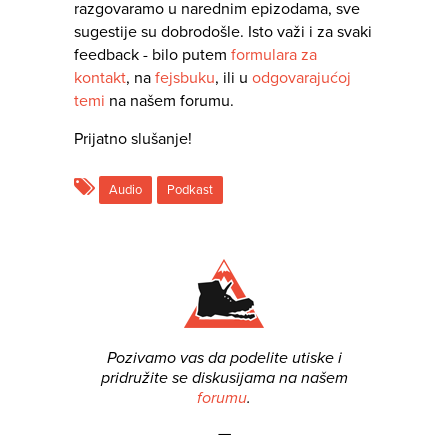
razgovaramo u narednim epizodama, sve
sugestije su dobrodošle. Isto važi i za svaki
feedback - bilo putem
formulara za
kontakt
, na
fejsbuku
, ili u
odgovarajućoj
temi
na našem forumu.
Prijatno slušanje!
Audio
Podkast
Pozivamo vas da podelite utiske i
pridružite se diskusijama na našem
forumu
.
—