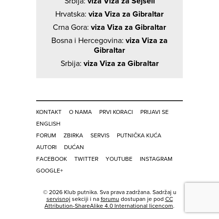
Srbija:
viza Viza za Sejšeli
Hrvatska:
viza Viza za Gibraltar
Crna Gora:
viza Viza za Gibraltar
Bosna i Hercegovina:
viza Viza za
Gibraltar
Srbija:
viza Viza za Gibraltar
KONTAKT
O NAMA
PRVI KORACI
PRIJAVI SE
ENGLISH
FORUM
ZBIRKA
SERVIS
PUTNIČKA KUĆA
AUTORI
DUĆAN
FACEBOOK
TWITTER
YOUTUBE
INSTAGRAM
GOOGLE+
© 2026 Klub putnika. Sva prava zadržana. Sadržaj u
servisnoj
sekciji i na
forumu
dostupan je pod
CC
Attribution-ShareAlike 4.0 International licencom
.