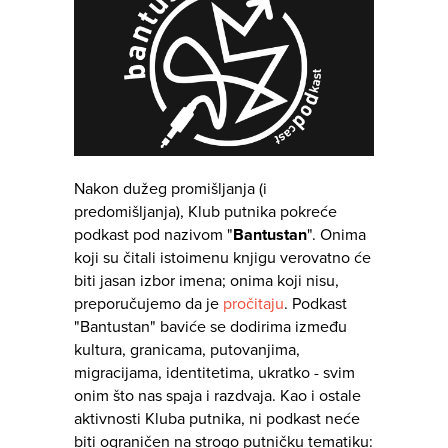
Nakon dužeg promišljanja (i
predomišljanja), Klub putnika pokreće
podkast pod nazivom "
Bantustan
". Onima
koji su čitali istoimenu knjigu verovatno će
biti jasan izbor imena; onima koji nisu,
preporučujemo da je
pročitaju
. Podkast
"Bantustan" baviće se dodirima između
kultura, granicama, putovanjima,
migracijama, identitetima, ukratko - svim
onim što nas spaja i razdvaja. Kao i ostale
aktivnosti Kluba putnika, ni podkast neće
biti ograničen na strogo putničku tematiku: