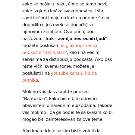
kako se našla u Iraku, čime se tamo bavi,
kako izgleda iračka svakodnevica, i šta
sami Iračani imaju da kažu o onome što se
dogodilo (i još uvek se događa) sa
njihovom zemljom. Ovu priču, pod
naslovom "
Irak - zemlja nesrećnih ljudi
",
možete poslušati
na glavnoj stranici
podkasta "Bantustan"
, kao i na većim
servisima za distribuciju podkasta. Ako pak
niste vični svemu tome, možete je
poslušati i na
youtube kanalu Kluba
putnika
.
Molimo vas da zapratite podkast
"Bantustan", kako biste bili redovno
obavešteni o narednim epizodama. Takođe
vas molimo i da ga podelite sa svakim ko bi
mogao biti zainteresovan za ove teme.
Ako imate ideju sa kim biste voleli da