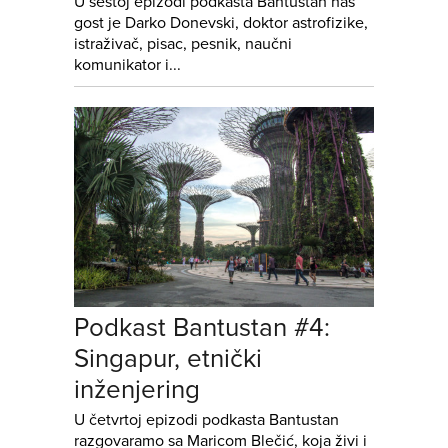
U šestoj epizodi podkasta Bantustan naš
gost je Darko Donevski, doktor astrofizike,
istraživač, pisac, pesnik, naučni
komunikator i...
Podkast Bantustan #4:
Singapur, etnički
inženjering
U četvrtoj epizodi podkasta Bantustan
razgovaramo sa Maricom Blečić, koja živi i