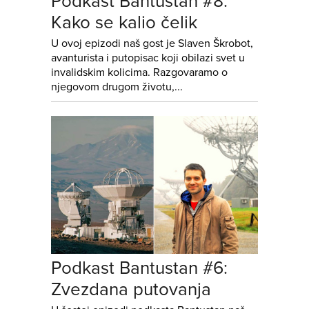
Podkast Bantustan #8:
Kako se kalio čelik
U ovoj epizodi naš gost je Slaven Škrobot,
avanturista i putopisac koji obilazi svet u
invalidskim kolicima. Razgovaramo o
njegovom drugom životu,...
Podkast Bantustan #6:
Zvezdana putovanja