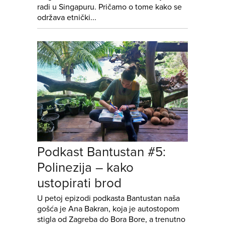
radi u Singapuru. Pričamo o tome kako se
održava etnički...
Podkast Bantustan #5:
Polinezija – kako
ustopirati brod
U petoj epizodi podkasta Bantustan naša
gošća je Ana Bakran, koja je autostopom
stigla od Zagreba do Bora Bore, a trenutno