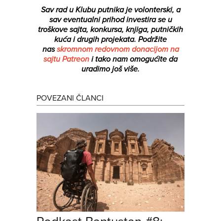
Sav rad u Klubu putnika je volonterski, a
sav eventualni prihod investira se u
troškove sajta, konkursa, knjiga, putničkih
kuća i drugih projekata.
Podržite
nas
skromnom redovnom donacijom na
sajtu Patreon
i tako nam omogućite da
uradimo još više.
POVEZANI ČLANCI