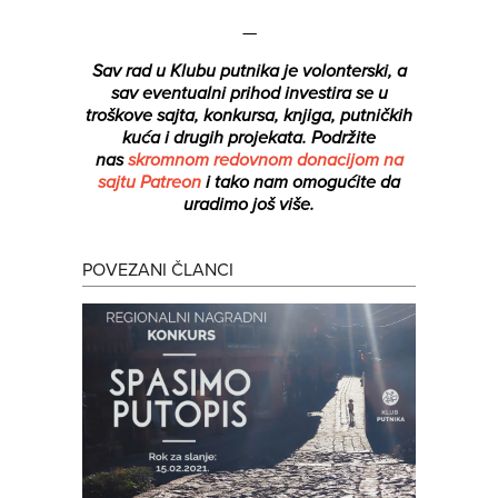
—
Sav rad u Klubu putnika je volonterski, a
sav eventualni prihod investira se u
troškove sajta, konkursa, knjiga, putničkih
kuća i drugih projekata.
Podržite
nas
skromnom redovnom donacijom na
sajtu Patreon
i tako nam omogućite da
uradimo još više.
POVEZANI ČLANCI