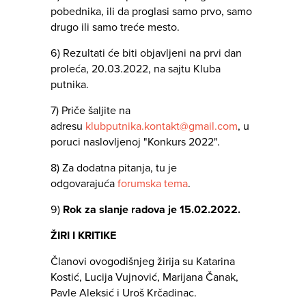
pobednika, ili da proglasi samo prvo, samo
drugo ili samo treće mesto.
6) Rezultati će biti objavljeni na prvi dan
proleća, 20.03.2022, na sajtu Kluba
putnika.
7) Priče šaljite na
adresu
klubputnika.kontakt@gmail.com
, u
poruci naslovljenoj "Konkurs 2022".
8) Za dodatna pitanja, tu je
odgovarajuća
forumska tema
.
9)
Rok za slanje radova je 15.02.2022.
ŽIRI I KRITIKE
Članovi ovogodišnjeg žirija su Katarina
Kostić, Lucija Vujnović, Marijana Čanak,
Pavle Aleksić i Uroš Krčadinac.