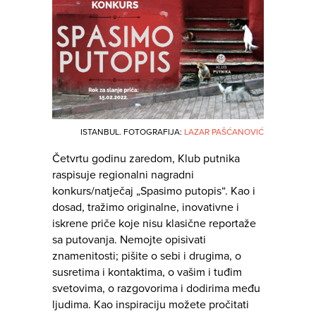
ISTANBUL. FOTOGRAFIJA:
LAZAR PAŠĆANOVIĆ
Četvrtu godinu zaredom, Klub putnika
raspisuje regionalni nagradni
konkurs/natječaj „Spasimo putopis“. Kao i
dosad, tražimo originalne, inovativne i
iskrene priče koje nisu klasične reportaže
sa putovanja. Nemojte opisivati
znamenitosti; pišite o sebi i drugima, o
susretima i kontaktima, o vašim i tuđim
svetovima, o razgovorima i dodirima među
ljudima. Kao inspiraciju možete pročitati