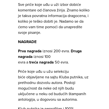
Sve priče koje uđu u uži izbor dobiće
komentare od članova žirija. Znamo koliko
je takva povratna informacija dragocena, i
koliko je teško dobiti je. Nadamo se da
ćemo vam time pomoći da unapredite
svoje pisanje.
NAGRADE
Prva nagrada
iznosi 200 evra.
Druga
nagrada
iznosi 100
evra a
treća
nagrada
50 evra.
Priče koje uđu u užu selekciju
biće objavljene na sajtu Kluba putnika, uz
prethodnu dozvolu autora. Postoji
mogućnost da neke od njih budu
uključene u neku od budućih štampanih
antologija, u dogovoru sa autorima.
Klub putnika je neprofitan i 100%