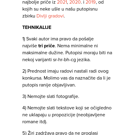
najbolje priče iz
2021
,
2020
. i
2019
, od
kojih su neke
ušle u našu putopisnu
zbirku
Divlji gradovi
.
TEHNIKALIJE
1) Svaki autor ima pravo da pošalje
najviše
tri priče
. Nema minimalne ni
maksimalne dužine. Putopisi moraju biti na
nekoj varijanti sr-hr-bh-cg jezika.
2) Prednost imaju radovi nastali radi ovog
konkursa. Molimo vas da naznačite da li je
putopis ranije objavljivan.
3) Nemojte slati fotografije.
4) Nemojte slati tekstove koji se očigledno
ne uklapaju u propozicije (neobjavljene
romane itd).
5) Žiri zadržava pravo da ne proglasi