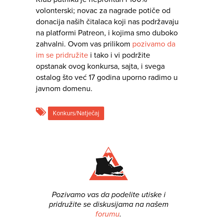
volonterski; novac za nagrade potiče od
donacija naših čitalaca koji nas podržavaju
na platformi Patreon, i kojima smo duboko
zahvalni. Ovom vas prilikom
pozivamo da
im se pridružite
i tako i vi podržite
opstanak ovog konkursa, sajta, i svega
ostalog što već 17 godina uporno radimo u
javnom domenu.
Konkurs/Natječaj
Pozivamo vas da podelite utiske i
pridružite se diskusijama na našem
forumu
.