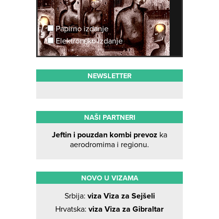
Papirno izdanje
Elektronsko izdanje
NEWSLETTER
NAŠI PARTNERI
Jeftin i pouzdan kombi prevoz
ka
aerodromima i regionu.
NOVO U VIZAMA
Srbija:
viza Viza za Sejšeli
Hrvatska:
viza Viza za Gibraltar