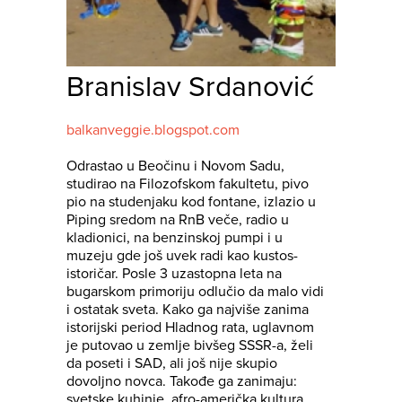
Branislav Srdanović
balkanveggie.blogspot.com
Odrastao u Beočinu i Novom Sadu,
studirao na Filozofskom fakultetu, pivo
pio na studenjaku kod fontane, izlazio u
Piping sredom na RnB veče, radio u
kladionici, na benzinskoj pumpi i u
muzeju gde još uvek radi kao kustos-
istoričar. Posle 3 uzastopna leta na
bugarskom primoriju odlučio da malo vidi
i ostatak sveta. Kako ga najviše zanima
istorijski period Hladnog rata, uglavnom
je putovao u zemlje bivšeg SSSR-a, želi
da poseti i SAD, ali još nije skupio
dovoljno novca. Takođe ga zanimaju:
svetske kuhinje, afro-američka kultura,