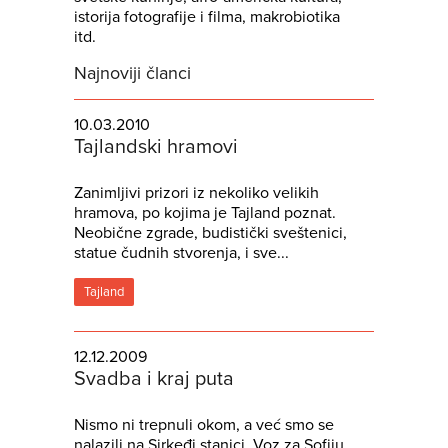
istorija fotografije i filma, makrobiotika
itd.
Najnoviji članci
10.03.2010
Tajlandski hramovi
Zanimljivi prizori iz nekoliko velikih
hramova, po kojima je Tajland poznat.
Neobične zgrade, budistički sveštenici,
statue čudnih stvorenja, i sve...
Tajland
12.12.2009
Svadba i kraj puta
Nismo ni trepnuli okom, a već smo se
nalazili na Sirkeđi stanici. Voz za Sofiju