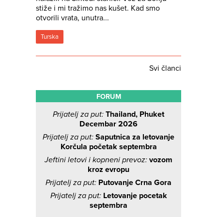
stiže i mi tražimo nas kušet. Kad smo
otvorili vrata, unutra...
Turska
Svi članci
FORUM
Prijatelj za put:
Thailand, Phuket
Decembar 2026
Prijatelj za put:
Saputnica za letovanje
Korčula početak septembra
Jeftini letovi i kopneni prevoz:
vozom
kroz evropu
Prijatelj za put:
Putovanje Crna Gora
Prijatelj za put:
Letovanje pocetak
septembra