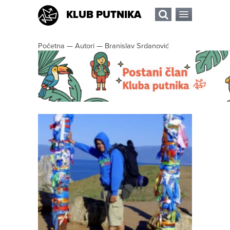
KLUB PUTNIKA
Početna
—
Autori
—
Branislav Srdanović