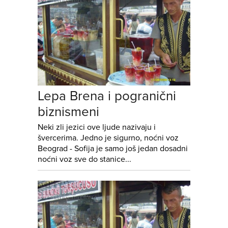
Lepa Brena i pogranični
biznismeni
Neki zli jezici ove ljude nazivaju i
švercerima. Jedno je sigurno, noćni voz
Beograd - Sofija je samo još jedan dosadni
noćni voz sve do stanice...