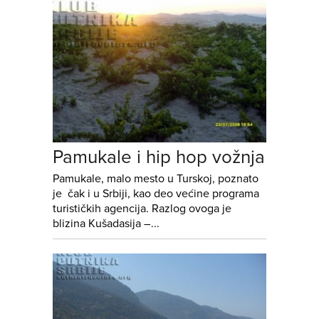
Pamukale i hip hop vožnja
Pamukale, malo mesto u Turskoj, poznato
je čak i u Srbiji, kao deo većine programa
turističkih agencija. Razlog ovoga je
blizina Kušadasija –...