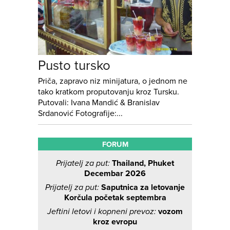
Pusto tursko
Priča, zapravo niz minijatura, o jednom ne
tako kratkom proputovanju kroz Tursku.
Putovali: Ivana Mandić & Branislav
Srdanović Fotografije:...
FORUM
Prijatelj za put:
Thailand, Phuket
Decembar 2026
Prijatelj za put:
Saputnica za letovanje
Korčula početak septembra
Jeftini letovi i kopneni prevoz:
vozom
kroz evropu