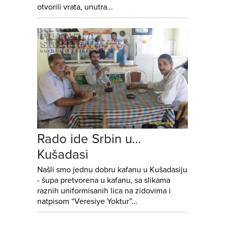
otvorili vrata, unutra...
Rado ide Srbin u…
Kušadasi
Našli smo jednu dobru kafanu u Kušadasiju
- šupa pretvorena u kafanu, sa slikama
raznih uniformisanih lica na zidovima i
natpisom “Veresiye Yoktur”...