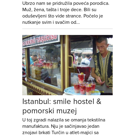
Ubrzo nam se pridružila poveća porodica.
Muž, žena, tašta i troje dece. Bili su
oduševljeni što vide strance. Počelo je
nutkanje svim i svačim od...
Istanbul: smile hostel &
pomorski muzej
U toj zgradi nalazila se omanja tekstilna
manufaktura. Nju je sačinjavao jedan
znojavi brkati Turčin u atlet-majici sa