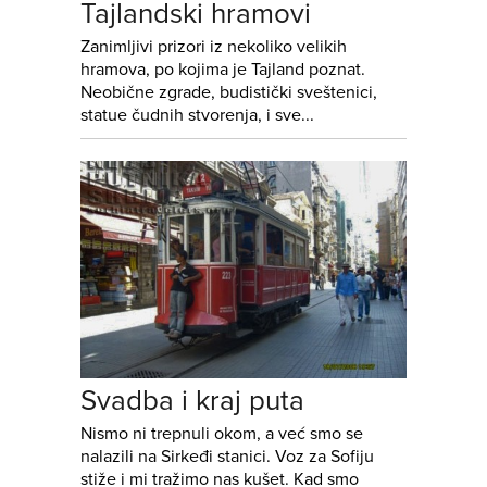
Tajlandski hramovi
Zanimljivi prizori iz nekoliko velikih
hramova, po kojima je Tajland poznat.
Neobične zgrade, budistički sveštenici,
statue čudnih stvorenja, i sve...
Svadba i kraj puta
Nismo ni trepnuli okom, a već smo se
nalazili na Sirkeđi stanici. Voz za Sofiju
stiže i mi tražimo nas kušet. Kad smo